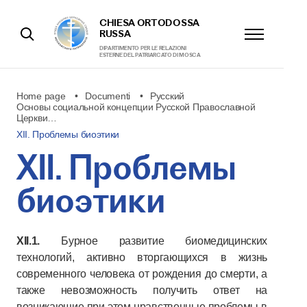
CHIESA ORTODOSSA
RUSSA
DIPARTIMENTO PER LE RELAZIONI
ESTERNE DEL PATRIARCATO DI MOSCA
Home page
Documenti
Русский
Основы социальной концепции Русской Православной
Церкви…
XII. Проблемы биоэтики
XII. Проблемы
биоэтики
XII.1.
Бурное развитие биомедицинских
технологий, активно вторгающихся в жизнь
современного человека от рождения до смерти, а
также невозможность получить ответ на
возникающие при этом нравственные проблемы в