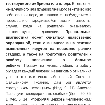
тестируемого эмбриона или плода.
Выявление
неизлечимого или трудноизлечимого генетического
заболевания нередко становится побуждением к
прерыванию зародившейся жизни; известны
случаи, когда на родителей оказывалось
соответствующее давление.
Пренатальная
диагностика может считаться нравственно
оправданной, если она нацелена на лечение
выявленных недугов на возможно ранних
стадиях, а также на подготовку родителей к
особому попечению о больном
ребенке.
Правом на жизнь, любовь и заботу
обладает каждый человек, независимо от наличия
у него тех или иных заболеваний. Согласно
Священному Писанию, Сам Бог является
«заступником немощных» (Июд. 9. 11). Апостол
Павел учит «поддерживать слабых» (Деян. 20. 35;
1 Фес. 5. 14); уподобляя Церковь человеческому
телу, он указывает, что «члены… которые кажутся