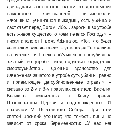
двенадцати апостолов», одном из древнейших
памятников христианской письменности.
«Женщина, учинившая выкидыш, есть убийца и
даст ответ перед Богом. Ибо… зародыш во утробе
есть живое существо, о коем печется Господь», –
писал апологет II века Афинагор. «Тот, кто будет
человеком, уже человек», – утверждал Тертуллиан
на рубеже II и III веков. «Умышленно погубившая
зачатый во утробе плод подлежит осуждению
смертоубийства… Дающие врачевство для
извержения зачатого в утробе суть убийцы, равно
и приемлющие детоубийственные отравы», –
сказано во 2-м и 8-м правилах святителя Василия
Великого, включенных в Книгу правил
Православной Церкви и подтвержденных 91
правилом VI Вселенского Собора. При этом
святой Василий уточняет, что тяжесть вины не
зависит от срока беременности: «У нас нет