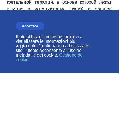
фетальной терапии
, в основе которой лежат
изъятие и использование тканей и органов
человеческих зародышей, абортированных на
разных стадиях развития, для попыток лечения
Accettare
различных заболеваний и «омоложения»
организма. Осуждая аборт как смертный грех,
Il sito utilizza i cookie per aiutarvi a
visualizzare le informazioni più
Церковь не может найти ему оправдания и в том
aggiornate. Continuando ad utilizzare il
случае, если от уничтожения зачатой
sito, l'utente acconsente all'uso dei
metadati e dei cookie.
Gestione dei
человеческой жизни некто, возможно, будет
cookie
получать пользу для здоровья. Неизбежно
способствуя еще более широкому
распространению и коммерциализации абортов,
такая практика (даже если ее эффективность, в
настоящее время гипотетическая, была бы научно
доказана) являет пример вопиющей
безнравственности и носит преступный характер.
ХII.8.
Практика изъятия человеческих органов,
пригодных для трансплантации, а также развитие