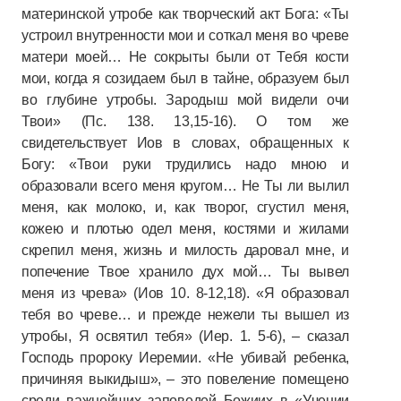
материнской утробе как творческий акт Бога: «Ты
устроил внутренности мои и соткал меня во чреве
матери моей… Не сокрыты были от Тебя кости
мои, когда я созидаем был в тайне, образуем был
во глубине утробы. Зародыш мой видели очи
Твои» (Пс. 138. 13,15-16). О том же
свидетельствует Иов в словах, обращенных к
Богу: «Твои руки трудились надо мною и
образовали всего меня кругом… Не Ты ли вылил
меня, как молоко, и, как творог, сгустил меня,
кожею и плотью одел меня, костями и жилами
скрепил меня, жизнь и милость даровал мне, и
попечение Твое хранило дух мой… Ты вывел
меня из чрева» (Иов 10. 8-12,18). «Я образовал
тебя во чреве… и прежде нежели ты вышел из
утробы, Я освятил тебя» (Иер. 1. 5-6), – сказал
Господь пророку Иеремии. «Не убивай ребенка,
причиняя выкидыш», – это повеление помещено
среди важнейших заповедей Божиих в «Учении