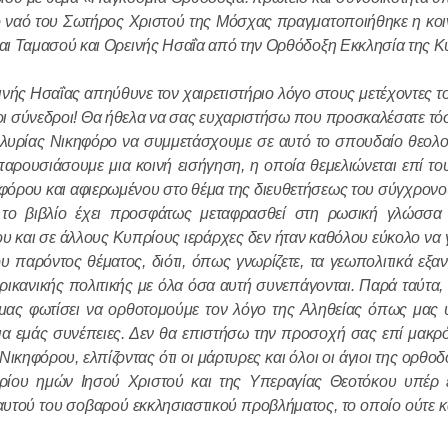
το ναό του Σωτήρος Χριστού της Μόσχας πραγματοποιήθηκε η κοι
αι Ταμασού και Ορεινής Ησαΐα από την Ορθόδοξη Εκκλησία της 
Ο Αγιώτατ
Κύριλλος σ
ινής Ησαΐας απηύθυνε τον χαιρετιστήριο λόγο στους μετέχοντες τ
Γάλλο κοιν
οι σύνεδροι! Θα ήθελα να σας ευχαριστήσω που προσκαλέσατε τό
ντε Γκωλ
λλυρίας Νικηφόρο να συμμετάσχουμε σε αυτό το σπουδαίο θεολο
αρουσιάσουμε μια κοινή εισήγηση, η οποία θεμελιώνεται επί τ
18.12.2025
ηφόρου και αφιερωμένου στο θέμα της διευθετήσεως του σύγχρον
 το βιβλίο έχει προσφάτως μεταφρασθεί στη ρωσική γλώσσ
υ και σε άλλους Κυπρίους ιεράρχες δεν ήταν καθόλου εύκολο να
Πραγματοπ
ου παρόντος θέματος, διότι, όπως γνωρίζετε, τα γεωπολιτικά εξα
συνομιλία 
κανικής πολιτικής με όλα όσα αυτή συνεπάγονται. Παρά ταύτα, 
Προκαθημέ
 μας φωτίσει να ορθοτομούμε τον λόγο της Αληθείας όπως μας 
Εκκλησιών 
για εμάς συνέπειες. Δεν θα επιστήσω την προσοχή σας επί μακρ
ικηφόρου, ελπίζοντας ότι οι μάρτυρες και όλοι οι άγιοι της ορθ
18.12.2025
υρίου ημών Ιησού Χριστού και της Υπεραγίας Θεοτόκου υπέρ
αυτού του σοβαρού εκκλησιαστικού προβλήματος, το οποίο ούτε 