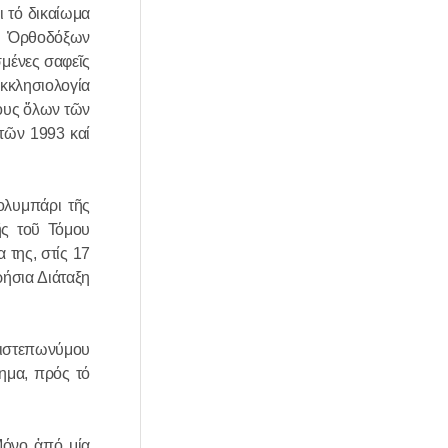
ι τό δικαίωμα
ν Ὀρθοδόξων
σμένες σαφεῖς
Ἐκκλησιολογία
πους ὅλων τῶν
τῶν 1993 καί
ολυμπάρι τῆς
ῆς τοῦ Τόμου
 της, στίς 17
ήσια Διάταξη
χριστεπωνύμου
τημα, πρός τό
Μόνο ἀπό μία