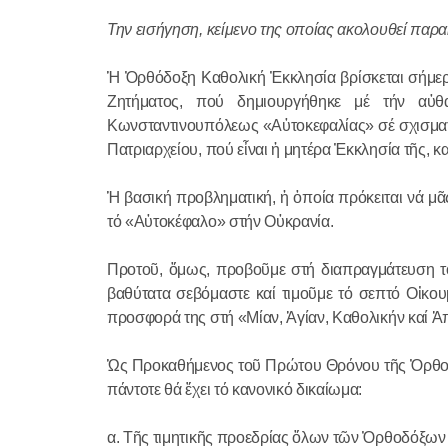
Την εισήγηση, κείμενο της οποίας ακολουθεί παρ
Ἡ Ὀρθόδοξη Καθολική Ἐκκλησία βρίσκεται σήμερα
Ζητήματος, πού δημιουργήθηκε μέ τήν αὐθα
Κωνσταντινουπόλεως «Αὐτοκεφαλίας» σέ σχισματι
Πατριαρχείου, πού εἶναι ἡ μητέρα Ἐκκλησία τῆς,
Ἡ βασική προβληματική, ἡ ὁποία πρόκειται νά μ
τό «Αὐτοκέφαλο» στήν Οὐκρανία.
Προτοῦ, ὅμως, προβοῦμε στή διαπραγμάτευση το
βαθύτατα σεβόμαστε καί τιμοῦμε τό σεπτό Οἰκου
προσφορά της στή «Μίαν, Ἁγίαν, Καθολικήν καί Ἀ
Ὡς Προκαθήμενος τοῦ Πρώτου Θρόνου τῆς Ὀρθοδόξ
πάντοτε θά ἔχει τό κανονικό δικαίωμα:
α. Τῆς τιμητικῆς προεδρίας ὅλων τῶν Ὀρθοδόξων 