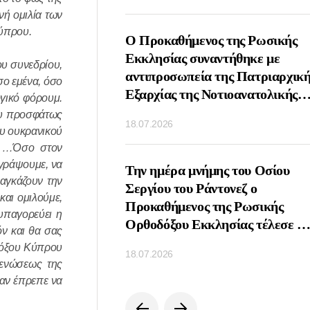
νή ομιλία των
Κύπρου.
ος Πατριάρχης
Ο Προκαθήμενος της Ρωσικής
υναντήθηκε με τον
Εκκλησίας συναντήθηκε με
ου συνεδρίου,
ωνικό παράγοντα Πιέρ
αντιπροσωπεία της Πατριαρχική
σο εμένα, όσο
Εξαρχίας της Νοτιοανατολικής
γικό φόρουμ.
Ασίας
ου προσφάτως
18.07.2026
ου ουκρανικού
α …Όσο στον
 γράψουμε, να
οιήθηκε τηλεφωνική
Την ημέρα μνήμης του Οσίου
ναγκάζουν την
μεταξύ των
Σεργίου του Ράντονεζ ο
και ομιλούμε,
νων των Ορθοδόξων
Προκαθήμενος της Ρωσικής
υπαγορεύει η
Ρωσίας και Σερβίας
Ορθοδόξου Εκκλησίας τέλεσε τ
όν και θα σας
Θεία Λειτουργία στη Λαύρα της
οδόξου Κύπρου
18.07.2026
Αγίας Τριάδος και του Αγίου
 ενώσεως της
Σεργίου
καν έπρεπε να