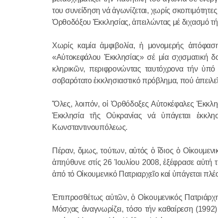
του συνείδηση νά ἀγωνίζεται, χωρίς σκοπιμότητες 
Ὀρθοδόξου Ἐκκλησίας, ἀπειλώντας μέ διχασμό τή
Χωρίς καμία ἀμφιβολία, ἡ μονομερής ἀπόφαση
«Αὐτοκεφάλου Ἐκκλησίας» σέ μία σχισματική δ
κληρικῶν, περιφρονώντας ταυτόχρονα τήν ὑπό 
σοβαρότατο ἐκκλησιαστικό πρόβλημα, πού ἀπειλεῖ
Ὅλες, λοιπόν, οἱ Ὀρθόδοξες Αὐτοκέφαλες Ἐκκλησ
Ἐκκλησία τῆς Οὐκρανίας νά ὑπάγεται ἐκκλησ
Κωνσταντινουπόλεως.
Πέραν, ὅμως, τούτων, αὐτός ὁ ἴδιος ὁ Οἰκουμεν
ἀπηύθυνε στίς 26 Ἰουλίου 2008, ἐξέφρασε αὐτή τή
ἀπό τό Οἰκουμενικό Πατριαρχεῖο καί ὑπάγεται πλέ
Ἐπιπροσθέτως αὐτῶν, ὁ Οἰκουμενικός Πατριάρχης
Μόσχας ἀναγνωρίζει, τόσο τήν καθαίρεση (1992)