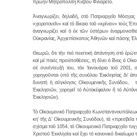
πρώην Μητροπολίτη Κιέβου Φιλάρετο.
Ἀναγνωρίζει, δηλαδή, στό Πατριαρχεῖο Μόσχας 
«χειροτονεῖν» καί τό δίκαιο τοῦ «κρίνειν» τούς 
ἀναγνωρίζει καί ὁ ἐκ τῶν ὑστέρων ἐναρμονισθεί
Οὐκρανίας, Ἀρχιεπίσκοπος Ἀθηνῶν καί πάσης Ἑλλ
Θεωρῶ, ὅτι τήν πιό πειστική ἀπάντηση στό ἐρώτη
καί μέ ποιές προϋποθέσεις, τή δίνει ὁ ἴδιος ὁ Ο
σέ συνέντευξή του, τόν Ἰανουάριο τοῦ 2001, 
χορηγοῦνται ὑπό τῆς συνόλου Ἐκκλησίας δι’ ἀπο
δυνατή ἡ σύγκλησις Οἰκουμενικῆς Συνόδου,
Ἐκκλησιῶν, χορηγεῖ τό Αὐτοκέφαλον ἤ τό Αὐτό
Ἐκκλησιῶν).
Τό Οἰκουμενικό Πατριαρχεῖο Κωνσταντινουπόλεως ἔ
κη’ τῆς Δ’ Οἰκουμενικῆς Συνόδου), τά «πρεσβεῖ
σχίσμα τοῦ 1054, τό Οἰκουμενικό Πατριαρχεῖο τυ
Χριστοῦ Ἐκκλησία καί ἔχει τό κανονικό δικαίωμ