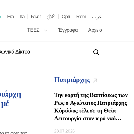
λ
Fra
Ita
Бълг
ქარ
Срп
Rom
عرب
ΤΕΕΣ
Έγγραφα
Αρχείο
νωνικά Δίκτυα
Πατριάρχης
ριάρχη
 τῇ ἑορτῇ τῶν
Την εορτή της Βαπτίσεως των
 μέ
νων τοῦ Πατριάρχου
Ρως ο Αγιώτατος Πατριάρχης
ὶ Πασῶν τῶν
Κύριλλος τέλεσε τη Θεία
κ. Κυρίλλου
Λειτουργία στον ιερό ναό
Κοιμήσεως της Θεοτόκου στο
28.07.2026
Κρεμλίνο της Μόσχας
πό το φως της