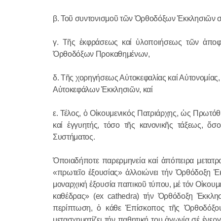
β. Τοῦ συντονισμοῦ τῶν Ὀρθοδόξων Ἐκκλησιῶν σέ
γ. Τῆς ἐκφράσεως καί ὑλοποιήσεως τῶν ἀποφ
Ὀρθοδόξων Προκαθημένων,
δ. Τῆς χορηγήσεως Αὐτοκεφαλίας καί Αὐτονομίας
Αὐτοκεφάλων Ἐκκλησιῶν, καί
ε. Τέλος, ὁ Οἰκουμενικός Πατριάρχης, ὡς Πρωτό
καί ἐγγυητής, τόσο τῆς κανονικῆς τάξεως, ὅσ
Συστήματος.
Ὁποιαδήποτε παρερμηνεία καί ἀπόπειρα μετατρ
«πρωτεῖο ἐξουσίας» ἀλλοιώνει τήν Ὀρθόδοξη Ἐκκ
μοναρχική ἐξουσία παπικοῦ τύπου, μέ τόν Οἰκουμ
καθέδρας» (ex cathedra) τήν Ὀρθόδοξη Ἐκκλη
περίπτωση, ὁ κάθε Ἐπίσκοπος τῆς Ὀρθοδόξου 
μετασχηματίζει τήν παθητική του ἀγωνία σέ ἐνερ