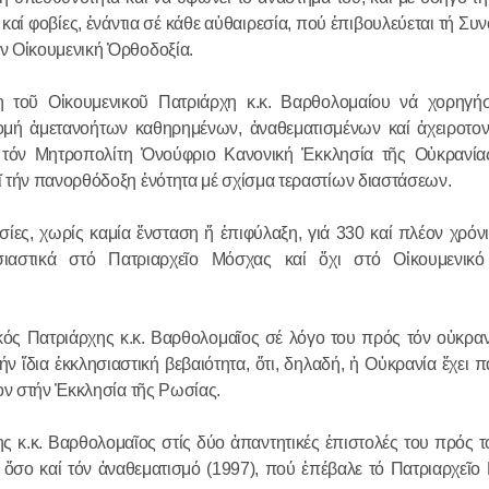
ΘΕΙΑ ΛΕΙ
καί φοβίες, ἐνάντια σέ κάθε αὐθαιρεσία, πού ἐπιβουλεύεται τή Συν
ΗΜΕΡΑ Μ
ν Οἰκουμενική Ὀρθοδοξία.
ΑΓΙΟΥ Ν
 τοῦ Οἰκουμενικοῦ Πατριάρχη κ.κ. Βαρθολομαίου νά χορηγή
ΜΗΤΡΟΠΟ
ομή ἀμετανοήτων καθηρημένων, ἀναθεματισμένων καί ἀχειροτο
ΣΤΟ ΜΕΤ
τόν Μητροπολίτη Ὀνούφριο Κανονική Ἐκκλησία τῆς Οὐκρανίας
19.12.2016
ΕΚΚΛΗΣΙ
 τήν πανορθόδοξη ἑνότητα μέ σχίσμα τεραστίων διαστάσεων.
ΣΛΟΒΑΚΙ
ΘΕΙΑ ΛΕΙ
ίες, χωρίς καμία ἔνσταση ἤ ἐπιφύλαξη, γιά 330 καί πλέον χρόν
ΕΟΡΤΗ ΤΟ
ιαστικά στό Πατριαρχεῖο Μόσχας καί ὄχι στό Οἰκουμενικό 
ΤΟΥ ΡΑΝ
ΜΗΤΡΟΠ
ικός Πατριάρχης κ.κ. Βαρθολομαῖος σέ λόγο του πρός τόν οὐκρα
ΒΟΛΟΚΟΛ
18.07.2016
ν ἴδια ἐκκλησιαστική βεβαιότητα, ὅτι, δηλαδή, ἡ Οὐκρανία ἔχει 
ΣΤΟΝ ΙΕΡ
ον στήν Ἐκκλησία τῆς Ρωσίας.
ΠΝΕΥΜΑΤ
ΤΟΥ ΑΓΙΟ
ΤΕΛΕΤΗ 
 κ.κ. Βαρθολομαῖος στίς δύο ἀπαντητικές ἐπιστολές του πρός τ
ΟΡΘΟΔΟΞ
 ὅσο καί τόν ἀναθεματισμό (1997), πού ἐπέβαλε τό Πατριαρχεῖο