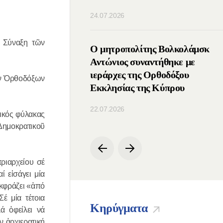
24.07.2026
 Σύναξη τῶν
ς του ΤΕΕΣ
Ο μητροπολίτης Βολκολάμσκ
ε με τον Πατριάρχη
Αντώνιος συναντήθηκε με
ιεράρχες της Ορθοδόξου
ῶν Ὀρθοδόξων
Εκκλησίας της Κύπρου
22.07.2026
ικός φύλακας
Δημοκρατικοῦ
ριαρχείου σέ
 εἰσάγει μία
ἐκφράζει «ἀπό
έ μία τέτοια
Κηρύγματα
ά ὀφείλει νά
ν ἀρχιερατική