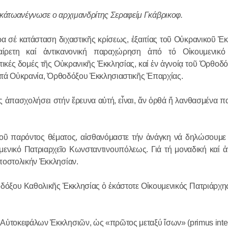
ακάτωανέγνωσε ο αρχιμανδρίτης Σεραφείμ Γκάβρικοφ.
 σέ κατάσταση διχαστικῆς κρίσεως, ἐξαιτίας τοῦ Οὐκρανικοῦ Ἐκ
ίρετη καί ἀντικανονική παραχώρηση ἀπό τό Οἰκουμενικό 
κές δομές τῆς Οὐκρανικῆς Ἐκκλησίας, καί ἐν ἀγνοίᾳ τοῦ Ὀρθοδ
 κατά Οὐκρανία, Ὀρθοδόξου Ἐκκλησιαστικῆς Ἐπαρχίας.
Ο Αγιώτατ
Κύριλλος συ
ᾶς ἀπασχολήσει στήν ἔρευνα αὐτή, εἶναι, ἄν ὀρθά ἤ λανθασμένα
Χριστουγεν
Κοινοβουλε
ῦ παρόντος θέματος, αἰσθανόμαστε τήν ἀνάγκη νά δηλώσουμε ἐ
στο Συμβού
29.01.2026
μενικό Πατριαρχεῖο Κωνσταντινουπόλεως. Γιά τή μοναδική καί 
(Άνω Βουλή
ποστολικήν Ἐκκλησίαν.
Πραγματοπ
ου Καθολικῆς Ἐκκλησίας ὁ ἑκάστοτε Οἰκουμενικός Πατριάρχης εἶ
συνομιλία 
Προκαθημέ
Εκκλησιών 
Αὐτοκεφάλων Ἐκκλησιῶν, ὡς «πρῶτος μεταξύ ἴσων» (primus inter