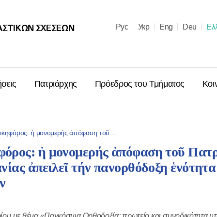
ΑΣΤΙΚΩΝ ΣΧΈΣΕΩΝ
Рус
Укр
Eng
Deu
Ελ
ήσεις
Πατριάρχης
Πρόεδρος του Τμήματος
Κοι
ικηφόρος: ἡ μονομερής ἀπόφαση τοῦ …
όρος: ἡ μονομερής ἀπόφαση τοῦ Πατ
Μήνυμα ἐπὶ
ίας ἀπειλεῖ τήν πανορθόδοξη ἑνότητα
Χριστουγέν
Μόσχας κα
ν
Ῥωσσιῶν κ.
06.01.2026
ρίου με θέμα «Παγκόσμια Ορθοδοξία: πρωτείο και συνοδικότητα υ