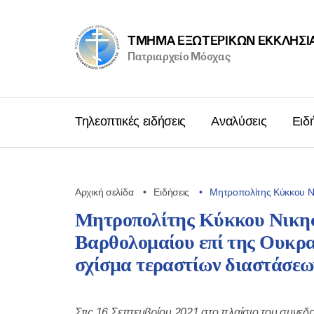
ΤΜΉΜΑ ΕΞΩΤΕΡΙΚΩΝ ΕΚΚΛΗΣΙ
Πατριαρχείο Μόσχας
Τηλεοπτικές ειδήσεις
Αναλύσεις
Ειδ
Αρχική σελίδα
Ειδήσεις
Μητροπολίτης Κύκκου Ν
Μητροπολίτης Κύκκου Νικηφ
Βαρθολομαίου επί της Ουκραν
σχίσμα τεραστίων διαστάσεω
Στις 16 Σεπτεμβρίου 2021 στο πλαίσιο του συνεδ