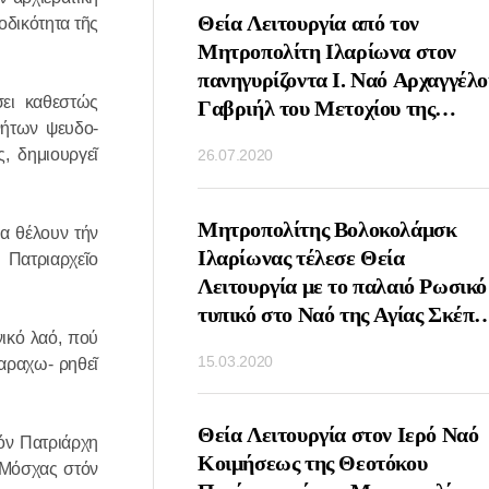
ΤΟΥΡΓΙΑ ΤΗΝ
Θεία Λειτουργία από τον
οδικότητα τῆς
ΝΗΜΗΣ ΤΟΥ
Μητροπολίτη Ιλαρίωνα στον
ΙΚΟΛΑΟΥ ΑΠΟ ΤΟΝ
πανηγυρίζοντα Ι. Ναό Αρχαγγέλο
σει καθεστώς
ΛΙΤΗ ΙΛΑΡΩΝΑ
Γαβριήλ του Μετοχίου της
νήτων ψευδο-
ΟΧΙΟΝ ΤΗΣ
Εκκλησίας της Αντιοχείας στη
, δημιουργεῖ
26.07.2020
ΑΣ ΤΣΕΧΙΑΣ ΚΑΙ
Μόσχα
ΑΣ ΣΤΗ ΜΟΣΧΑ
ΤΟΥΡΓΙΑ ΤΗΝ
Μητροπολίτης Βολοκολάμσκ
ια θέλουν τήν
Υ ΑΓΙΟΥ ΣΕΡΓΙΟΥ
Ιλαρίωνας τέλεσε Θεία
Πατριαρχεῖο
ΤΟΝΕΖ ΑΠΟ ΤΟΝ
Λειτουργία με το παλαιό Ρωσικό
ΟΛΙΤΗ
τυπικό στο Ναό της Αγίας Σκέπη
νικό λαό, πού
ΑΜΣΚ ΙΛΑΡΙΩΝΑ
Ρουμπτσόβο Μόσχα
15.03.2020
παραχω- ρηθεῖ
Ο ΝΑΟ ΑΓΙΟΥ
ΟΣ ΤΗΣ ΛΑΥΡΑΣ
Υ ΣΕΡΓΙΟΥ
ΕΙΣΔΟΧΗΣ ΣΤΗΝ
Θεία Λειτουργία στον Ιερό Ναό
όν Πατριάρχη
Η ΕΚΚΛΗΣΙΑ ΤΩΝ
Κοιμήσεως της Θεοτόκου
 Μόσχας στόν