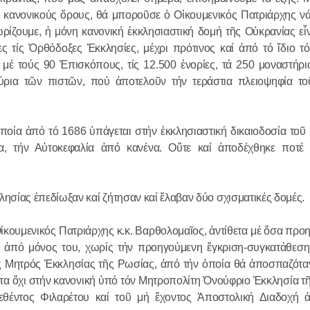
 κανονικούς ὅρους, θά μποροῦσε ὁ Οἰκουμενικός Πατριάρχης νά
ρίζουμε, ἡ μόνη κανονική ἐκκλησιαστική δομή τῆς Οὐκρανίας εἶ
τίς Ὀρθόδοξες Ἐκκλησίες, μέχρι πρότινος καί ἀπό τό ἴδιο τό
μέ τούς 90 Ἐπισκόπους, τίς 12.500 ἐνορίες, τά 250 μοναστήρια
μύρια τῶν πιστῶν, πού ἀποτελοῦν τήν τεράστια πλειοψηφία τ
ποία ἀπό τό 1686 ὑπάγεται στήν ἐκκλησιαστική δικαιοδοσία τοῦ
α, τήν Αὐτοκεφαλία ἀπό κανένα. Οὔτε καί ἀποδέχθηκε ποτέ
σίας ἐπεδίωξαν καί ζήτησαν καί ἔλαβαν δύο σχισματικές δομές.
 Οἰκουμενικός Πατριάρχης κ.κ. Βαρθολομαῖος, ἀντίθετα μέ ὅσα πρ
αί ἀπό μόνος του, χωρίς τήν προηγούμενη ἔγκριση-συγκατάθεσ
 Μητρός Ἐκκλησίας τῆς Ρωσίας, ἀπό τήν ὁποία θά ἀποσπαζότα
ιστα ὄχι στήν κανονική ὑπό τόν Μητροπολίτη Ὀνούφριο Ἐκκλησία τ
ρεθέντος Φιλαρέτου καί τοῦ μή ἔχοντος Ἀποστολική Διαδοχή ἀ