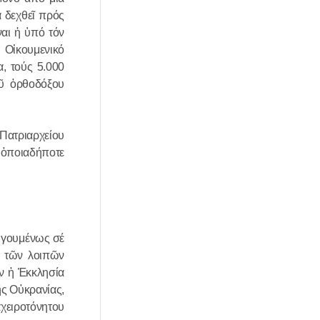
 δεχθεῖ πρός
ναι ἡ ὑπό τόν
 Οἰκουμενικό
, τούς 5.000
οῦ ὀρθοδόξου
 Πατριαρχείου
 ὁποιαδήποτε
οηγουμένως σέ
η τῶν λοιπῶν
ν ἡ Ἐκκλησία
ῆς Οὐκρανίας,
χειροτόνητου