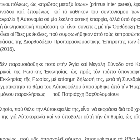
ινουπόλεως, ὡς «πρῶτος μεταξύ ἴσων» (primus inter pares), ἔχε
υνόδου καί, ἑπομένως, καί τό καθῆκον τοῦ συντονισμοῦ τῶ
κεφαλία ἤ Αὐτονομία σέ μία ἐκκλησιαστική ἐπαρχία, ἀλλά ὑπό ὁρι
ι ἡ ἐκκλησιαστική παράδοση καί εἶναι συνεπεῖς μέ τήν Ὀρθόδοξη 
ς εἶναι οἱ ἴδιες μέ ἐκεῖνες, πού συμφωνήθηκαν ἀπό τούς ἐκπροσώ
ιάσεις τῆς Διορθοδόξου Προπαρασκευαστικῆς Ἐπιτροπῆς τῶν ἐ
(2016).
δέν παρουσιάσθηκε ποτέ στήν Ἁγία καί Μεγάλη Σύνοδο στό Κ
ερικοί, τῆς Ρωσικῆς Ἐκκλησίας, ὡς πρός τόν τρόπο ὑπογραφ
 Ἐκκλησίας τῆς Ρωσίας, μέ ἐπίσημη δήλωσή της, μετά τή Συνεδρία
αγματικότητα τό θέμα τοῦ Αὐτοκεφάλου ἀποσύρθηκε ἀπό τήν Ἡμερ
μόνου παρακλήσεως τοῦ Πατριάρχη Βαρθολομαίου».
κλησία, πού θέλει τήν Αὐτοκεφαλία της, εἶναι νά ἐκφράσει διά τοῦ 
της γιά Αὐτοκεφαλία καί νά ὑποβάλει αὐτή τήν ἐπιθυμία, ὡς αἴ
κρανίας, πού μᾶς ἀπασχολεῖ σήμερα, ἐπισημαίνουμε τά ἑξῆς: 