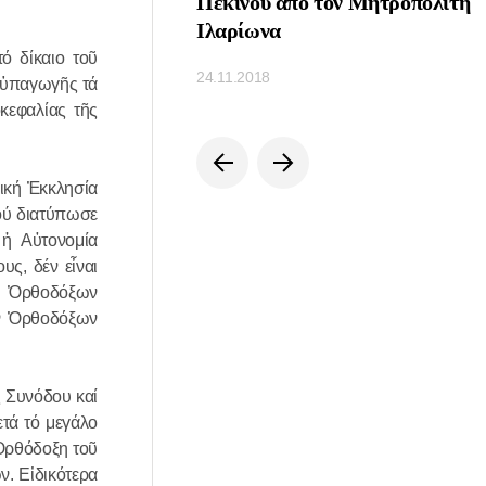
ΝΩΣ
Πεκίνου από τον Μητροπολίτη
ΘΕΝΤΩΝ ΑΠΟ
Ιλαρίωνα
ΠΟ ΤΟΝ
ό δίκαιο τοῦ
24.11.2018
ς ὑπαγωγῆς τά
ΟΛΙΤΗ
κεφαλίας τῆς
ΑΜΣΚ ΙΛΑΡΙΩΝΑ
πική Ἐκκλησία
πού διατύπωσε
 ἡ Αὐτονομία
ς, δέν εἶναι
ν Ὀρθοδόξων
ῶν Ὀρθοδόξων
ς Συνόδου καί
ετά τό μεγάλο
 Ὀρθόδοξη τοῦ
ν. Εἰδικότερα