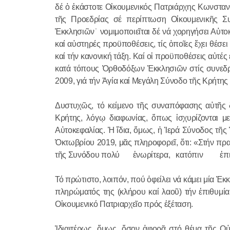
δέ ὁ ἑκάστοτε Οἰκουμενικός Πατριάρχης Κωνσταντ
τῆς Προεδρίας σέ περίπτωση Οἰκουμενικῆς Σ
Ἐκκλησιῶν˙ νομιμοποιεῖται δέ νά χορηγήσει Αὐτο
καί αὐστηρές προϋποθέσεις, τίς ὁποῖες ἔχει θέσε
καί τήν κανονική τάξη. Καί οἱ προϋποθέσεις αὐτέ
κατά τόπους Ὀρθοδόξων Ἐκκλησιῶν στίς συνεδρ
2009, γιά τήν Ἁγία καί Μεγάλη Σύνοδο τῆς Κρήτης 
Δυστυχῶς, τό κείμενο τῆς συναπόφασης αὐτῆς 
Κρήτης, λόγῳ διαφωνίας, ὅπως ἰσχυρίζονται μ
Αὐτοκεφαλίας. Ἡ ἴδια, ὅμως, ἡ Ἱερά Σύνοδος τῆς
Ὀκτωβρίου 2019, μᾶς πληροφορεῖ, ὅτι: «Στήν πρ
τῆς Συνόδου πολύ ἐνωρίτερα, κατόπιν ἐπι
Τό πρώτιστο, λοιπόν, πού ὀφείλει νά κάμει μία Ἐκ
πληρώματός της (κλήρου καί λαοῦ) τήν ἐπιθυμία 
Οἰκουμενικό Πατριαρχεῖο πρός ἐξέταση.
Ἰδιαιτέρως, ὅμως, ὅσον ἀφορᾶ στό θέμα τῆς Οὐ