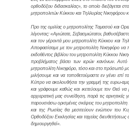
ορθοδόξου διδασκαλίας», το οποίο διεξάγεται σ
μητροπολιτών Κύκκου και Τηλλυρίας Νικηφόρου κ
Προ της ομιλίας ο μητροπολίτης Ταμασού και Ορε
λέγοντας: «Αγιώτατε, Σεβασμιώτατοι, βαθυσέβαστ
και τον γέροντά μου μητροπολίτη Κύκκου και Τη
Αποφασίσαμε με τον μητροπολίτη Νικηφόρο να π
εκδοθέντος βιβλίου του μητροπολίτη Κύκκου Νικ
προβλήματος βάσει των ιερών κανόνων. Αυτό
μητροπολίτη Νικηφόρο, τόσο και στο πρόσωπό μο
μιλήσουμε και να τοποθετούμαστε εν γένει επί τ
Κύπρο να ακολουθήσει την γραμμή της ευρω-αμερι
και γράφουμε καθώς και ικετεύουμε τον Θεό να
αρχιερατική μας συνείδηση, παρά τις αρνητικές 
παρουσιάσω ορισμένες σκέψεις του μητροπολίτη Ν
και της Ρωσίας θα μεσιτεύουν ενώπιον του Κ
Ορθοδόξου Εκκλησίας και ταχείας διευθετήσεως 
δημιουργηθεί».