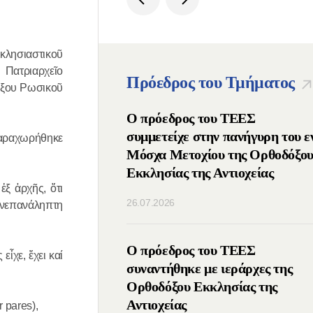
κλησιαστικοῦ
Πατριαρχεῖο
Πρόεδρος του Τμήματος
όξου Ρωσικοῦ
ος Πατριάρχης
Ο πρόεδρος του ΤΕΕΣ
μμετείχε στις ΙΔ΄
συμμετείχε στην πανήγυρη του ε
 παραχωρήθηκε
νιάτικες
Μόσχα Μετοχίου της Ορθοδόξο
υτικές Συναντήσεις
Εκκλησίας της Αντιοχείας
ξ ἀρχῆς, ὅτι
λιο της Ομοσπονδίας
26.07.2026
ἀνεπανάληπτη
) της Ρωσίας
οιήθηκε τηλεφωνική
Ο πρόεδρος του ΤΕΕΣ
χε, ἔχει καί
μεταξύ των
συναντήθηκε με ιεράρχες της
νων των Ορθοδόξων
Ορθοδόξου Εκκλησίας της
Ρωσίας και Σερβίας
Αντιοχείας
 pares),