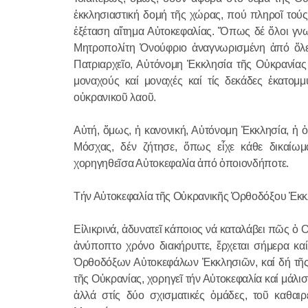
ἐκκλησιαστική δομή τῆς χώρας, πού πληροῖ τούς
ἐξέταση αἴτημα Αὐτοκεφαλίας. Ὅπως δέ ὅλοι γνω
Μητροπολίτη Ὀνούφριο ἀναγνωρισμένη ἀπό ὅλες 
Πατριαρχεῖο, Αὐτόνομη Ἐκκλησία τῆς Οὐκρανίας 
μοναχούς καί μοναχές καί τίς δεκάδες ἑκατομ
οὐκρανικοῦ λαοῦ.
Αὐτή, ὅμως, ἡ κανονική, Αὐτόνομη Ἐκκλησία, ἡ ὁ
Μόσχας, δέν ζήτησε, ὅπως εἶχε κάθε δικαίωμ
χορηγηθεῖσα Αὐτοκεφαλία ἀπό ὁποιονδήποτε.
Τήν Αὐτοκεφαλία τῆς Οὐκρανικῆς Ὀρθοδόξου Ἐκκλη
Εἰλικρινά, ἀδυνατεῖ κάποιος νά καταλάβει πῶς ὁ
ἀνύποπτο χρόνο διακήρυττε, ἔρχεται σήμερα κ
Ὀρθοδόξων Αὐτοκεφάλων Ἐκκλησιῶν, καί δή τῆς
τῆς Οὐκρανίας, χορηγεῖ τήν Αὐτοκεφαλία καί μάλ
ἀλλά στίς δύο σχισματικές ὁμάδες, τοῦ καθαι