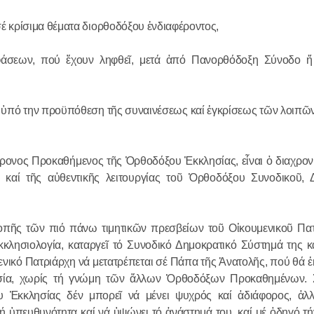
18.12.2025
 κρίσιμα θέματα διορθοδόξου ἐνδιαφέροντος,
άσεων, πού ἔχουν ληφθεῖ, μετά ἀπό Πανορθόδοξη Σύνοδο ἤ
Ο πρόεδρο
συναντήθηκ
Σερβίας
, ὑπό την προϋπόθεση τῆς συναινέσεως καί ἐγκρίσεως τῶν λοιπ
18.12.2025
θρονος Προκαθήμενος τῆς Ὀρθοδόξου Ἐκκλησίας, εἶναι ὁ διαχρον
ο καί τῆς αὐθεντικῆς λειτουργίας τοῦ Ὀρθοδόξου Συνοδικοῦ, 
οπῆς τῶν πιό πάνω τιμητικῶν πρεσβείων τοῦ Οἰκουμενικοῦ Πατ
λησιολογία, καταργεῖ τό Συνοδικό Δημοκρατικό Σύστημά της καί
ενικό Πατριάρχη νά μετατρέπεται σέ Πάπα τῆς Ἀνατολῆς, πού θά 
σία, χωρίς τή γνώμη τῶν ἄλλων Ὀρθοδόξων Προκαθημένων. Σ
Ἐκκλησίας δέν μπορεῖ νά μένει ψυχρός καί ἀδιάφορος, ἀλλ
γή ὑπευθυνότητα καί νά ὑψώνει τό ἀνάστημά του, καί μέ ὁδηγό τή