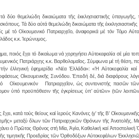
ΠΡΟΣΩΡΙ
ΑΠΟΣΧΙΣ
ΑΥΤΗΝ Α
τά δύο θεμελιώδη δικαιώματα τῆς ἐκκλησιαστικῆς ὑπαγωγῆς, τ
23.04.2016
Ἐπισκόπους. Τά δύο αὐτά θεμελιώδη δικαιώματα τῆς ἐκκλησιαστικῆ
ΜΗΤΡΟΠ
ς μέ τό Οἰκουμενικό Πατριαρχεῖο, ἀναφορικά μέ τόν Τόμο Αὐτο
ΒΟΛΟΚΟΛ
άδος κ.κ. Ἱερώνυμος.
μα, ποιός ἔχει τό δικαίωμα νά χορηγήσει Αὐτοκεφαλία σέ μία το
ἰκουμενικός Πατριάρχης κ.κ. Βαρθολομαῖος. Σύμφωνα μέ τή θέση, 
στήν ἑλληνική ἐφημερίδα «Νέα Ἑλλάδα»: «Ἡ Αὐτοκεφαλία καί
φάσεως Οἰκουμενικῆς Συνόδου. Ἐπειδή δέ, διά διαφόρους λόγου
 τό Οἰκουμενικόν Πατριαρχεῖον, ὡς συντονιστής πασῶν τῶ
νομον ὑπό προϋπόθεσιν τῆς ἐγκρίσεως ὑπ’ αὐτῶν» (τῶν λοιπ
χει, κατά τούς θείους καί ἱερούς Κανόνες (γ’ τῆς Β’ Οἰκουμενικῆ
α τιμῆς» μεταξύ ὅλων τῶν Πατριαρχικῶν Θρόνων τῆς Ἀνατολῆς. Μ
γχάνει ὁ Πρῶτος Θρόνος στή Μία, Ἁγία, Καθολική καί Ἀποστολική
α τῆς τιμητικῆς Προεδρίας τῶν Ὀρθοδόξων Αὐτοκεφάλων Ἐκκλησιῶ