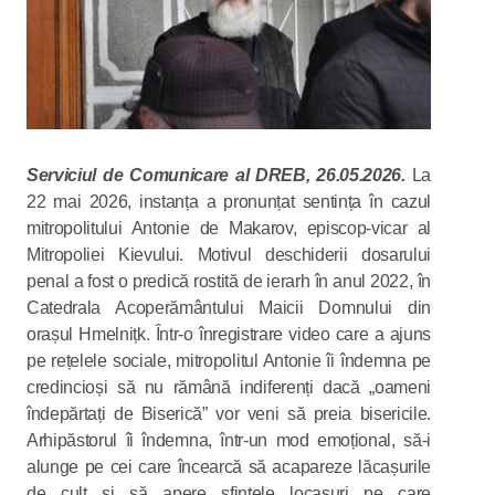
Serviciul de Comunicare al DREB, 26.05.2026.
La
22 mai 2026, instanța a pronunțat sentința în cazul
mitropolitului Antonie de Makarov, episcop-vicar al
Mitropoliei Kievului. Motivul deschiderii dosarului
penal a fost o predică rostită de ierarh în anul 2022, în
Catedrala Acoperământului Maicii Domnului din
orașul Hmelnițk. Într-o înregistrare video care a ajuns
pe rețelele sociale, mitropolitul Antonie îi îndemna pe
credincioși să nu rămână indiferenți dacă „oameni
îndepărtați de Biserică” vor veni să preia bisericile.
Arhipăstorul îi îndemna, într-un mod emoțional, să-i
alunge pe cei care încearcă să acapareze lăcașurile
de cult și să apere sfintele locașuri pe care