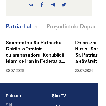
Patriarhul
Președintele Departam
Sanctitatea Sa Patriarhul
De praznicul Î
Chiril s-a întâlnit
Rusiei, Sanct
cu ambasadorul Republicii
Sa Patriarhul 
Islamice Iran în Federația
a săvârșit D
Rusă
Liturghie în 
30.07.2026
28.07.2026
Patriarhală „
Maicii Domnul
din Kremlinul
Patriarh
Știri TV
Știri