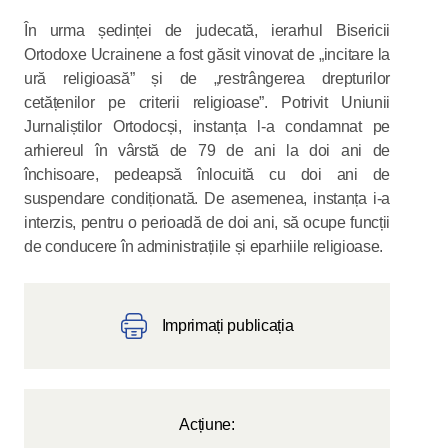
În urma ședinței de judecată, ierarhul Bisericii
Ortodoxe Ucrainene a fost găsit vinovat de „incitare la
ură religioasă” și de „restrângerea drepturilor
cetățenilor pe criterii religioase”. Potrivit Uniunii
Jurnaliștilor Ortodocși, instanța l-a condamnat pe
arhiereul în vârstă de 79 de ani la doi ani de
închisoare, pedeapsă înlocuită cu doi ani de
suspendare condiționată. De asemenea, instanța i-a
interzis, pentru o perioadă de doi ani, să ocupe funcții
de conducere în administrațiile și eparhiile religioase.
Imprimați publicația
Acțiune: