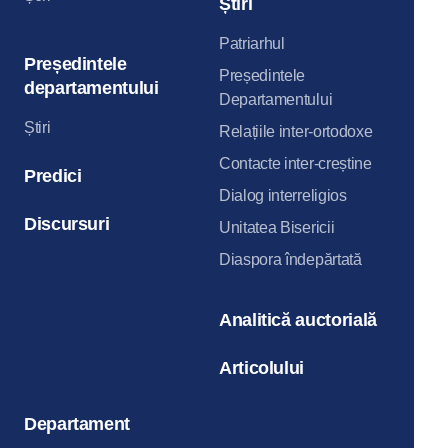
Știri
Patriarhul
Președintele
Președintele
departamentului
Departamentului
Știri
Relațiile inter-ortodoxe
Contacte inter-creștine
Predici
Dialog interreligios
Discursuri
Unitatea Bisericii
Diaspora îndepărtată
Analitică auctorială
Articolului
Departament