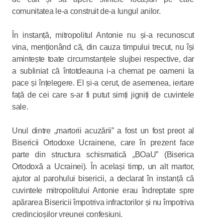
comunitatea le-a construit de-a lungul anilor.
În instanță, mitropolitul Antonie nu și-a recunoscut
vina, menționând că, din cauza timpului trecut, nu își
amintește toate circumstanțele slujbei respective, dar
a subliniat că întotdeauna i-a chemat pe oameni la
pace și înțelegere. El și-a cerut, de asemenea, iertare
față de cei care s-ar fi putut simți jigniți de cuvintele
sale.
Unul dintre „martorii acuzării” a fost un fost preot al
Bisericii Ortodoxe Ucrainene, care în prezent face
parte din structura schismatică „BOaU” (Biserica
Ortodoxă a Ucrainei). În același timp, un alt martor,
ajutor al parohului bisericii, a declarat în instanță că
cuvintele mitropolitului Antonie erau îndreptate spre
apărarea Bisericii împotriva infractorilor și nu împotriva
credincioșilor vreunei confesiuni.