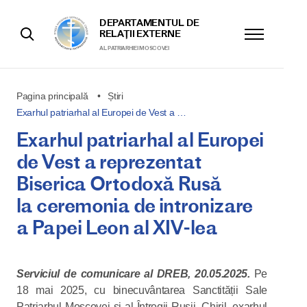
DEPARTAMENTUL DE
RELAȚII EXTERNE
AL PATRIARHIEI MOSCOVEI
Pagina principală
Știri
Exarhul patriarhal al Europei de Vest a …
Exarhul patriarhal al Europei
de Vest a reprezentat
Biserica Ortodoxă Rusă
la ceremonia de intronizare
a Papei Leon al XIV-lea
Serviciul de comunicare al DREB, 20.05.2025.
Pe
18 mai 2025, cu binecuvântarea Sanctității Sale
Patriarhul Moscovei și al Întregii Rusii, Chiril, exarhul