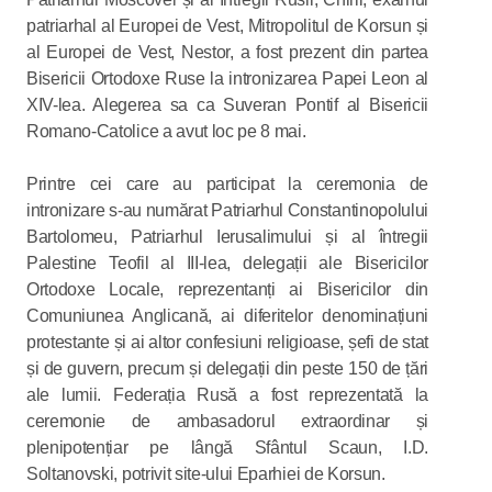
patriarhal al Europei de Vest, Mitropolitul de Korsun și
al Europei de Vest, Nestor, a fost prezent din partea
Bisericii Ortodoxe Ruse la intronizarea Papei Leon al
XIV-lea. Alegerea sa ca Suveran Pontif al Bisericii
Romano-Catolice a avut loc pe 8 mai.
Printre cei care au participat la ceremonia de
intronizare s-au numărat Patriarhul Constantinopolului
Bartolomeu, Patriarhul Ierusalimului și al întregii
Palestine Teofil al III-lea, delegații ale Bisericilor
Ortodoxe Locale, reprezentanți ai Bisericilor din
Comuniunea Anglicană, ai diferitelor denominațiuni
protestante și ai altor confesiuni religioase, șefi de stat
și de guvern, precum și delegații din peste 150 de țări
ale lumii. Federația Rusă a fost reprezentată la
ceremonie de ambasadorul extraordinar și
plenipotențiar pe lângă Sfântul Scaun, I.D.
Soltanovski, potrivit site-ului Eparhiei de Korsun.