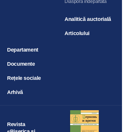
Diaspora îndepărtată
Analitică auctorială
Articolului
Departament
Documente
Rețele sociale
Arhivă
Revista
«Biserica și