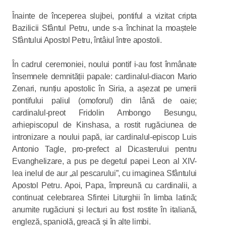
Înainte de începerea slujbei, pontiful a vizitat cripta
Bazilicii Sfântul Petru, unde s-a închinat la moaștele
Sfântului Apostol Petru, întâiul între apostoli.
În cadrul ceremoniei, noului pontif i-au fost înmânate
însemnele demnității papale: cardinalul-diacon Mario
Zenari, nunțiu apostolic în Siria, a așezat pe umerii
pontifului paliul (omoforul) din lână de oaie;
cardinalul-preot Fridolin Ambongo Besungu,
arhiepiscopul de Kinshasa, a rostit rugăciunea de
intronizare a noului papă, iar cardinalul-episcop Luis
Antonio Tagle, pro-prefect al Dicasterului pentru
Evanghelizare, a pus pe degetul papei Leon al XIV-
lea inelul de aur „al pescarului”, cu imaginea Sfântului
Apostol Petru. Apoi, Papa, împreună cu cardinalii, a
continuat celebrarea Sfintei Liturghii în limba latină;
anumite rugăciuni și lecturi au fost rostite în italiană,
engleză, spaniolă, greacă și în alte limbi.