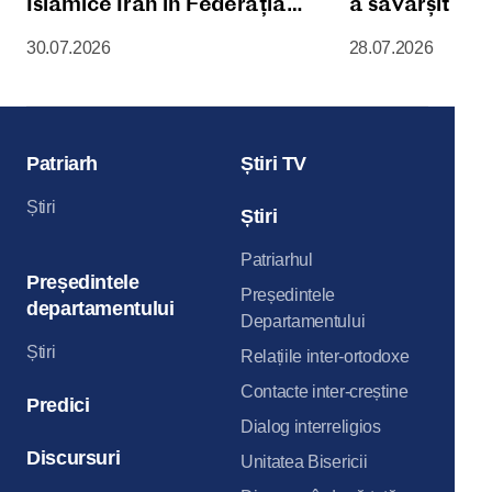
Islamice Iran în Federația
a săvârșit D
Rusă
Liturghie în 
30.07.2026
28.07.2026
Patriarhală „
Maicii Domnul
din Kremlinul
Patriarh
Știri TV
Știri
Știri
Patriarhul
Președintele
Președintele
departamentului
Departamentului
Știri
Relațiile inter-ortodoxe
Contacte inter-creștine
Predici
Dialog interreligios
Discursuri
Unitatea Bisericii