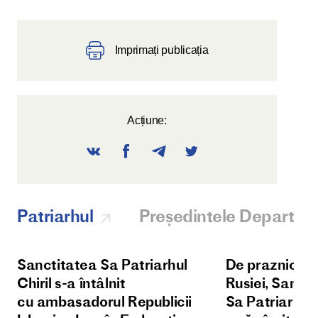
Imprimați publicația
Acțiune:
Patriarhul
Președintele Departam
Sanctitatea Sa Patriarhul
De praznicul Î
Chiril s-a întâlnit
Rusiei, Sanct
cu ambasadorul Republicii
Sa Patriarhul 