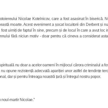
Etiopiene
28.03.2026
toiereului Nicolae Kotelnicov, care a fost asasinat în biserică. 
această moarte. Acest eveniment a șocat locuitorii din Derbent și n
Mitropolit
fost uimiți de faptul în sine, precum și de locul în care a avut loc i
Antonie s-
omnului fără niciun motiv - doar pentru că cineva a considerat as
cu Întâistă
Malankar
27.03.2026
rituală nu doar a acelor oameni în mijlocul cărora criminalul a fos
e, nu opune rezistență adecvată apariției unor astfel de tendințe tero
l, dar și pentru întreaga noastră țară și întregul nostru popor.
noul-martir Nicolae.”