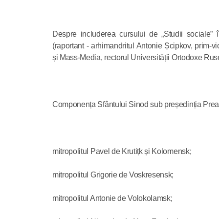
Despre includerea cursului de „Studii sociale” î
(raportant - arhimandritul Antonie Șcipkov, prim-v
și Mass-Media, rectorul Universității Ortodoxe Rus
Componența Sfântului Sinod sub președinția Preafer
mitropolitul Pavel de Krutițk și Kolomensk;
mitropolitul Grigorie de Voskresensk;
mitropolitul Antonie de Volokolamsk;