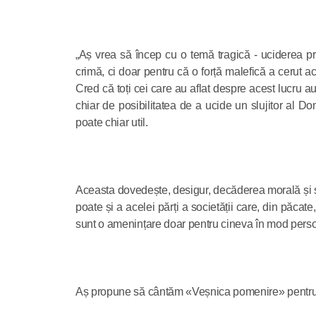
„Aș vrea să încep cu o temă tragică - uciderea pro
crimă, ci doar pentru că o forță malefică a cerut 
Cred că toți cei care au aflat despre acest lucru au 
chiar de posibilitatea de a ucide un slujitor al D
poate chiar util.
Aceasta dovedește, desigur, decăderea morală și spi
poate și a acelei părți a societății care, din păcat
sunt o amenințare doar pentru cineva în mod persona
Aș propune să cântăm «Veșnica pomenire» pentru 