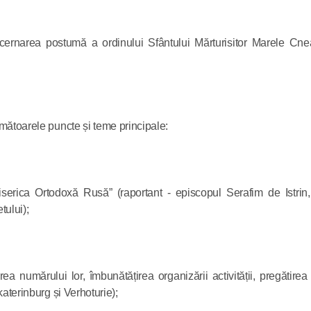
Mitropolitu
Duh este 
decernarea postumă a ordinului Sfântului Mărturisitor Marele Cn
a sufletulu
01.08.2021
rmătoarele puncte și teme principale:
Mitropolit
evangheli
ne învață
serica Ortodoxă Rusă” (raportant - episcopul Serafim de Istrin,
răspundem
ului);
lui Dumne
14.02.2021
noastră
Biserica îi
 numărului lor, îmbunătățirea organizării activității, pregătirea d
mucenicii ș
katerinburg și Verhoturie);