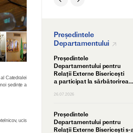
Președintele
Departamentului
 întâlnirea
Președintele
elui DREB
Departamentului pentru
dorul Pakistanului
Relații Externe Bisericești
 al Catedralei
a participat la sărbătorirea
 noi ședințe a
hramului Reprezentanței
26.07.2026
Bisericii Ortodoxe a Antiohie
din Moscova.
ul Antonii
Președintele
telnicov, ucis
amsk s-a întâlnit
Departamentului pentru
h al Bisericii
Relații Externe Bisericești s-