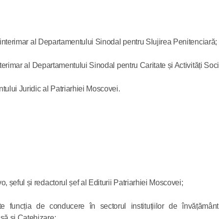
e interimar al Departamentului Sinodal pentru Slujirea Penitenciară;
nterimar al Departamentului Sinodal pentru Caritate și Activități Soci
lui Juridic al Patriarhiei Moscovei.
șeful și redactorul șef al Editurii Patriarhiei Moscovei;
te funcția de conducere în sectorul instituțiilor de învățămân
să și Catehizare;