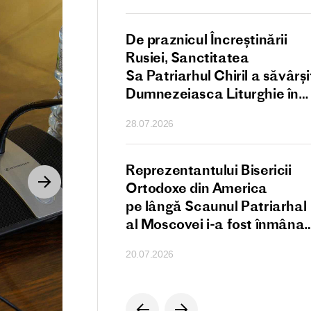
scal al Patriarhului
De praznicul Încreștinării
i a întregii Rusii
Rusiei, Sanctitatea
Sa Patriarhul Chiril a săvârși
Dumnezeiasca Liturghie în
Catedrala Patriarhală
28.07.2026
„Adormirea Maicii Domnului
din Kremlinul Moscovei
nctității Sale
Reprezentantului Bisericii
 Chiril către
Ortodoxe din America
tul Patriarh
pe lângă Scaunul Patriarhal
i Ioan al X-lea în
al Moscovei i-a fost înmânat
cu atacul
Ordinul „Sfântul Cuvios
20.07.2026
lor asupra
Serghie de Radonej”
r ortodocși
 sirian Skalbia