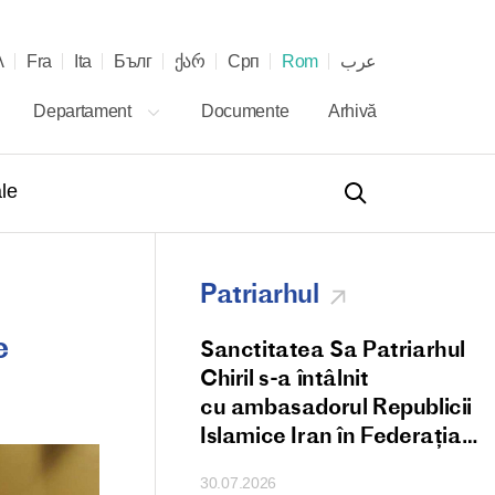
λ
Fra
Ita
Бълг
ქარ
Срп
Rom
عرب
Departament
Documente
Arhivă
le
Patriarhul
e
 Patriarhului Chiril
Sanctitatea Sa Patriarhul
 și al Întregii Rusii
Chiril s-a întâlnit
Papei Leon al XIV-
cu ambasadorul Republicii
zia aniversării
Islamice Iran în Federația
ale pe scaunul papal
Rusă
30.07.2026
ii Romano-Catolice