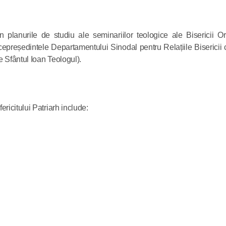
pentru num
n planurile de studiu ale seminariilor teologice ale Bisericii 
07.02.2021
icepreședintele Departamentului Sinodal pentru Relațiile Bisericii
e Sfântul Ioan Teologul).
icitului Patriarh include: