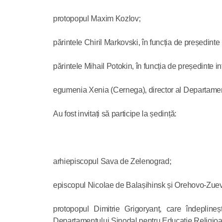
protopopul Maxim Kozlov;
părintele Chiril Markovski, în funcția de președint
părintele Mihail Potokin, în funcția de președinte i
egumenia Xenia (Cernega), director al Departamentu
Au fost invitați să participe la ședință:
arhiepiscopul Sava de Zelenograd;
episcopul Nicolae de Balașihinsk și Orehovo-Zuevo, 
protopopul Dimitrie Grigoryanț, care îndeplineș
Departamentului Sinodal pentru Educație Religioa