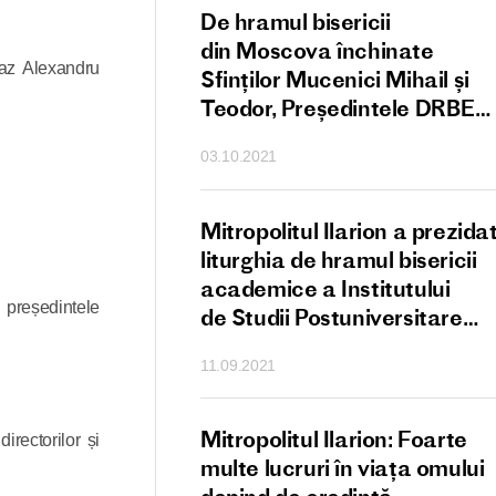
l Ilarion: Sfântul
De hramul bisericii
principala comoară
din Moscova închinate
eaz Alexandru
i creștin
Sfinților Mucenici Mihail și
Teodor, Președintele DRBE
a oficiat Litrughia la metocu
03.10.2021
Cernigov
ul Ilarion: Pericopa
Mitropolitul Ilarion a prezida
că despre Zaheu
liturghia de hramul bisericii
 cum trebuie să
academice a Institutului
 președintele
 la prezența
de Studii Postuniversitare
zeu în viața
Sfinții Chiril și Metodie
11.09.2021
 cintește pe toți
Mitropolitul Ilarion: Foarte
irectorilor și
i mărturisitorii
multe lucruri în viața omului