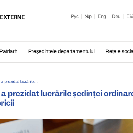
 EXTERNE
Рус
Укр
Eng
Deu
Ελ
Patriarh
Președintele departamentului
Rețele socia
l a prezidat lucrările…
 a prezidat lucrările ședinței ordinar
Felicitarea
ricii
al Moscovei
adresată 
lea cu oca
alegerii s
08.05.2026
al Biseric