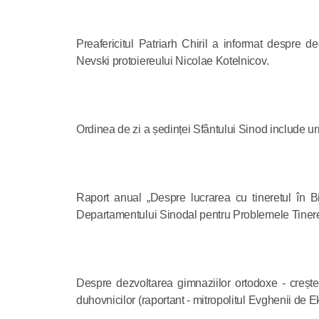
Preafericitul Patriarh Chiril a informat despre 
Nevski protoiereului Nicolae Kotelnicov.
Ordinea de zi a ședinței Sfântului Sinod include u
Raport anual „Despre lucrarea cu tineretul în Bi
Departamentului Sinodal pentru Problemele Tineret
Despre dezvoltarea gimnaziilor ortodoxe - creșterea
duhovnicilor (raportant - mitropolitul Evghenii de E