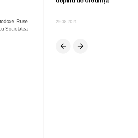
ele lui Hristos
depind de credință
Ortodoxe Ruse
29.08.2021
 cu Societatea