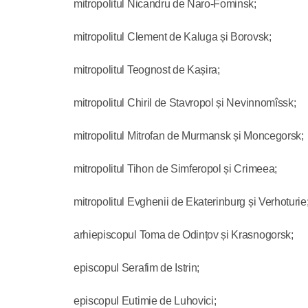
mitropolitul Nicandru de Naro-Fominsk;
mitropolitul Clement de Kaluga și Borovsk;
mitropolitul Teognost de Kașira;
mitropolitul Chiril de Stavropol și Nevinnomîssk;
mitropolitul Mitrofan de Murmansk și Moncegorsk;
mitropolitul Tihon de Simferopol și Crimeea;
mitropolitul Evghenii de Ekaterinburg și Verhoturie
arhiepiscopul Toma de Odințov și Krasnogorsk;
episcopul Serafim de Istrin;
episcopul Eutimie de Luhovici;