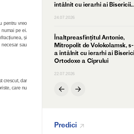
întâlnit cu ierarhi ai Bisericii
Ortodoxe a Antiohiei
24.07.2026
Nu pentru vreo
u numai pe ei.
ul de Volokolamsk
Înaltpreasfințitul Antonie,
nfracțiunea, și
a întâlnit
Mitropolit de Volokolamsk, s-
ta necesar sau
tătorul Bisericii
a întâlnit cu ierarhi ai Biserici
eze
Ortodoxe a Ciprului
22.07.2026
t crescut, dar
riste, care nu
Predici