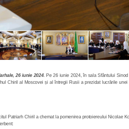
A avut loc
președint
cu ambasa
arhale, 26 iunie 2024
. Pe 26 iunie 2024, în sala Sfântului Sinod
în Rusia
l Chiril al Moscovei și al întregii Rusii a prezidat lucrările unei
29.04.2026
Mitropolit
itul Patriarh Chiril a chemat la pomenirea protoiereului Nicolae Ko
de Volokol
erbent:
cu un ierar