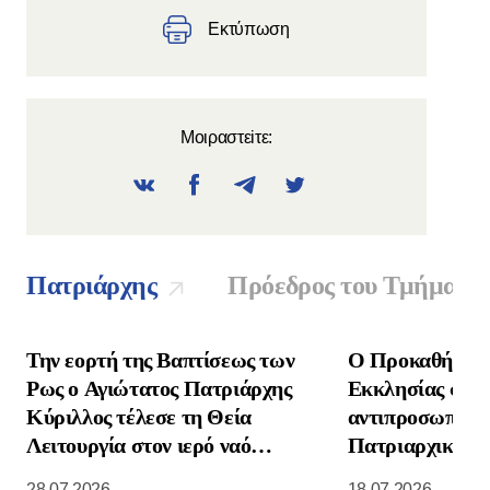
Εκτύπωση
Μοιραστεiτε:
Πατριάρχης
Πρόεδρος του Τμήματο
Την εορτή της Βαπτίσεως των
Ο Προκαθήμενο
Ρως ο Αγιώτατος Πατριάρχης
Εκκλησίας συνα
Κύριλλος τέλεσε τη Θεία
αντιπροσωπεία 
Λειτουργία στον ιερό ναό
Πατριαρχικής Ε
Κοιμήσεως της Θεοτόκου στο
Νοτιοανατολική
28.07.2026
18.07.2026