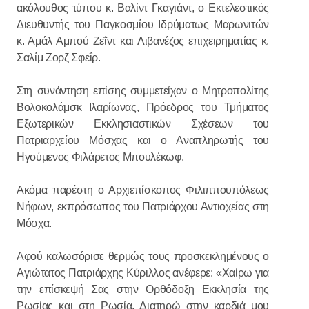
ακόλουθος τύπου κ. Βαλίντ Γκαγιάντ, ο Εκτελεστικός
Διευθυντής του Παγκοσμίου Ιδρύματως Μαρωνιτών
κ. Αμάλ Αμπού Ζεΐντ και Λιβανέζος επιχειρηματίας κ.
Σαλίμ Ζορζ Σφεΐρ.
Στη συνάντηση επίσης συμμετείχαν ο Μητροπολίτης
Βολοκολάμσκ Ιλαρίωνας, Πρόεδρος του Τμήματος
Εξωτερικών Εκκλησιαστικών Σχέσεων του
Πατριαρχείου Μόσχας και ο Αναπληρωτής του
Ηγούμενος Φιλάρετος Μπουλέκωφ.
Ακόμα παρέστη ο Αρχιεπίσκοπος Φιλιππουπόλεως
Νήφων, εκπρόσωπος του Πατριάρχου Αντιοχείας στη
Μόσχα.
Αφού καλωσόρισε θερμώς τους προσκεκλημένους ο
Αγιώτατος Πατριάρχης Κύριλλος ανέφερε: «Χαίρω για
την επίσκεψή Σας στην Ορθόδοξη Εκκλησία της
Ρωσίας και στη Ρωσία. Διατηρώ στην καρδιά μου