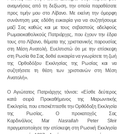
αναμνήσεις από τη δεξίωση, την οποία παραθέσατε
προς τιμήν μου στο Λίβανο. Με εκείνη την όμορφη
συνάντηση μας εδόθη ευκαιρία για να συζητήσουμε
μαζί Σας καθώς και με τους σεβαστούς αδελφούς
Ρωμαιοκαθολικούς Πατριάρχες, που έχουν την έδρα
τους στο Λίβανο, θέματα της χριστιανικής παρουσίας
στη Μέση Ανατολή. Ευελπιστώ ότι με την επίσκεψη
στη Ρωσία θα Σας δοθεί ευκαιρία να γνωρίσετε τη ζωή
της Ορθοδόξου Εκκλησίας της Ρωσίας και να
συζητήσετε τη θέση των χριστιανών στη Μέση
Ανατολή».
Ο Αγιώτατος Πατριάρχης τόνισε: «Είσθε δεύτερος
κατά σειρά Προκαθήμενος της Μαρωνιτικής
Εκκλησία, που επισκέπτεσθε την Ορθόδοξη Εκκλησία
της Ρωσίας. Ο προκατοχός Σας
Καρδινάλιος Mar
Nasrallah
Peter Sfeir
πραγματοποίησε την επίσκεψη στη Ρωσική Εκκλησία