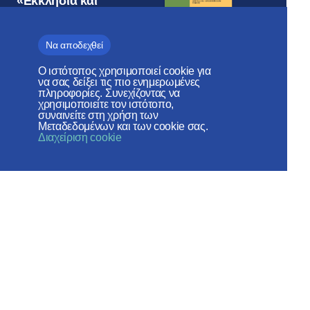
«Εκκλησία και
χρόνος»
Να αποδεχθεί
Ο ιστότοπος χρησιμοποιεί cookie για
να σας δείξει τις πιο ενημερωμένες
πληροφορίες. Συνεχίζοντας να
Τμήμα Εξωτερικων
χρησιμοποιείτε τον ιστότοπο,
Εκκλησιαστικων Σχέσεων
συναινείτε στη χρήση των
Μεταδεδομένων και των cookie σας.
ΠΑΤΡΙΑΡΧΕΊΟ ΜΌΣΧΑΣ
Διαχείριση cookie
Веб-сайт создан при содействии
Фонда поддержки христианской
культуры и наследия
Κοινωνικά Δίκτυα: