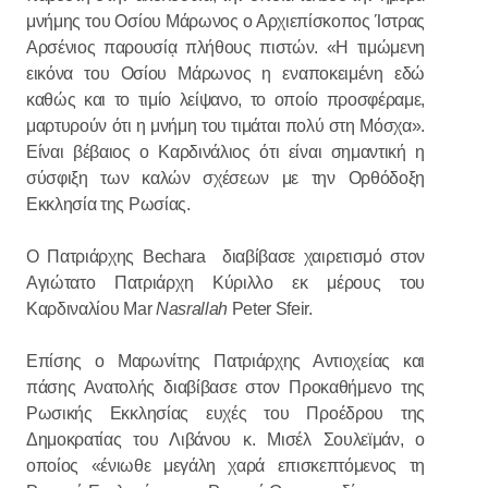
μνήμης του Οσίου Μάρωνος ο Αρχιεπίσκοπος Ίστρας
Αρσένιος παρουσίᾳ πλήθους πιστών. «Η τιμώμενη
εικόνα του Οσίου Μάρωνος η εναποκειμένη εδώ
καθώς και το τιμίο λείψανο, το οποίο προσφέραμε,
μαρτυρούν ότι η μνήμη του τιμάται πολύ στη Μόσχα».
Είναι βέβαιος ο Καρδινάλιος ότι είναι σημαντική η
σύσφιξη των καλών σχέσεων με την Ορθόδοξη
Εκκλησία της Ρωσίας.
Ο Πατριάρχης Bechara διαβίβασε χαιρετισμό στον
Αγιώτατο Πατριάρχη Κύριλλο εκ μέρους του
Καρδιναλίου Mar
Nasrallah
Peter Sfeir.
Επίσης ο Μαρωνίτης Πατριάρχης Αντιοχείας και
πάσης Ανατολής διαβίβασε στον Προκαθήμενο της
Ρωσικής Εκκλησίας ευχές του Προέδρου της
Δημοκρατίας του Λιβάνου κ. Μισέλ Σουλεϊμάν, ο
οποίος «ένιωθε μεγάλη χαρά επισκεπτόμενος τη