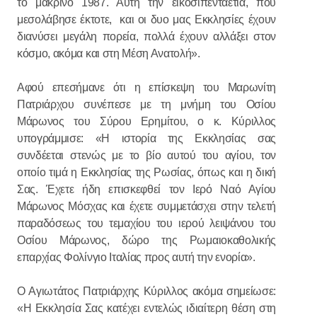
το μακρινό 1987. Αυτή την εικοσιπενταετία, που
μεσολάβησε έκτοτε, και οι δυο μας Εκκλησίες έχουν
διανύσει μεγάλη πορεία, πολλά έχουν αλλάξει στον
κόσμο, ακόμα και στη Μέση Ανατολή».
Αφού επεσήμανε ότι η επίσκεψη του Μαρωνίτη
Πατριάρχου συνέπεσε με τη μνήμη του Οσίου
Μάρωνος του Σύρου Ερημίτου, ο κ. Κύριλλος
υπογράμμισε: «Η ιστορία της Εκκλησίας σας
συνδέεται στενώς με το βίο αυτού του αγίου, τον
οποίο τιμά η Εκκλησίας της Ρωσίας, όπως και η δική
Σας. Έχετε ήδη επισκεφθεί τον Ιερό Ναό Αγίου
Μάρωνος Μόσχας και έχετε συμμετάσχει στην τελετή
παραδόσεως του τεμαχίου του ιερού λειψάνου του
Οσίου Μάρωνος, δώρο της Ρωμαιοκαθολικής
επαρχίας Φολίνγιο Ιταλίας προς αυτή την ενορία».
Ο Αγιωτάτος Πατριάρχης Κύριλλος ακόμα σημείωσε:
«Η Εκκλησία Σας κατέχει εντελώς ιδιαίτερη θέση στη