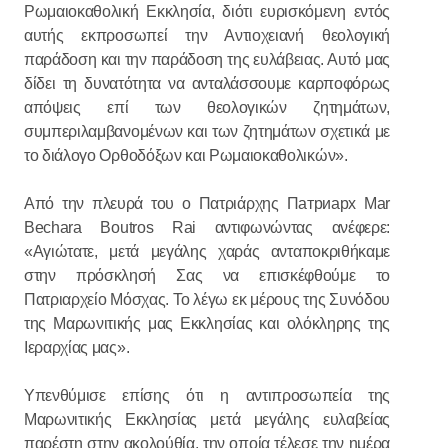
Ρωμαιοκαθολική Εκκλησία, διότι ευρισκόμενη εντός
αυτής εκπροσωπεί την Αντιοχειανή θεολογική
παράδοση και την παράδοση της ευλάβειας. Αυτό μας
δίδει τη δυνατότητα να ανταλάσσουμε καρποφόρως
απόψεις επί των θεολογικών ζητημάτων,
συμπεριλαμβανομένων και των ζητημάτων σχετικά με
το διάλογο Ορθοδόξων και Ρωμαιοκαθολικών».
Από την πλευρά του ο Πατριάρχης Патриарх Mar
Bechara Boutros Rai αντιφωνώντας ανέφερε:
«Αγιώτατε, μετά μεγάλης χαράς ανταποκριθήκαμε
στην πρόσκλησή Σας να επισκέφθούμε το
Πατριαρχείο Μόσχας. Το λέγω εκ μέρους της Συνόδου
της Μαρωνιτικής μας Εκκλησίας και ολόκληρης της
Ιεραρχίας μας».
Υπενθύμισε επίσης ότι η αντιπροσωπεία της
Μαρωνιτικής Εκκλησίας μετά μεγάλης ευλαβείας
παρέστη στην ακολούθία, την οποία τέλεσε την ημέρα