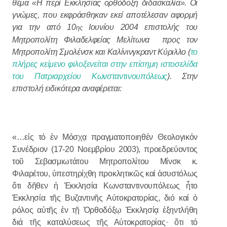
θέμα «Η περί Εκκλησίας ορθόδοξη διδασκαλία». Οι
γνώμες, που εκφράσθηκαν εκεί αποτέλεσαν αφορμή
για την από 10
Ιουνίου 2004 επιστολής του
ης
Μητροπολίτη Φιλαδελφείας Μελίτωνα προς τον
Μητροπολίτη Σμολένσκ και Καλίνινγκραντ Κύριλλο (
το
πλήρες κείμενο φιλοξενείται στην επίσημη ιστοσελίδα
του Πατριαρχείου Κωνσταντινουπόλεως
). Στην
επιστολή ειδικότερα αναφέρεται:
«…εἰς τό ἐν Μόσχᾳ πραγματοποιηθέν Θεολογικόν
Συνέδριον (17-20 Νοεμβρίου 2003), προεδρεύοντος
τοῦ Σεβασμιωτάτου Μητροπολίτου Μίνσκ κ.
Φιλαρέτου, ὑπεστηρίχθη προκλητικῶς καί ἀσυστόλως
ὅτι δῆθεν ἡ Ἐκκλησία Κωνσταντινουπόλεως ἦτο
Ἐκκλησία τῆς Βυζαντινῆς Αὐτοκρατορίας, διό καί ὁ
ρόλος αὐτῆς ἐν τῇ Ὀρθοδόξῳ Ἐκκλησίᾳ ἐξηντλήθη
διά τῆς καταλύσεως τῆς Αὐτοκρατορίας· ὅτι τό