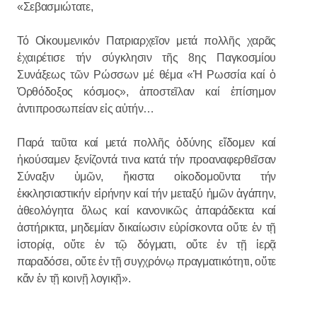
«Σεβασμιώτατε,
Τό Οἰκουμενικόν Πατριαρχεῖον μετά πολλῆς χαρᾶς
ἐχαιρέτισε τήν σύγκλησιν τῆς 8ης Παγκοσμίου
Συνάξεως τῶν Ρώσσων μέ θέμα «Ἡ Ρωσσία καί ὁ
Ὀρθόδοξος κόσμος», ἀποστεῖλαν καί ἐπίσημον
ἀντιπροσωπείαν εἰς αὐτήν…
Παρά ταῦτα καί μετά πολλῆς ὀδύνης εἴδομεν καί
ἠκούσαμεν ξενίζοντά τινα κατά τήν προαναφερθεῖσαν
Σύναξιν ὑμῶν, ἥκιστα οἰκοδομοῦντα τήν
ἐκκλησιαστικήν εἰρήνην καί τήν μεταξύ ἡμῶν ἀγάπην,
ἀθεολόγητα ὅλως καί κανονικῶς ἀπαράδεκτα καί
ἀστήρικτα, μηδεμίαν δικαίωσιν εὑρίσκοντα οὔτε ἐν τῇ
ἱστορίᾳ, οὔτε ἐν τῷ δόγματι, οὔτε ἐν τῇ ἱερᾷ
παραδόσει, οὔτε ἐν τῇ συγχρόνῳ πραγματικότητι, οὔτε
κἄν ἐν τῇ κοινῇ λογικῇ».