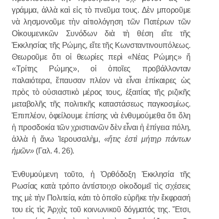
γράμμα, ἀλλὰ καὶ εἰς τὸ πνεῦμα τους. Δὲν μποροῦμε
νὰ λησμονοῦμε τὴν αἰτιολόγηση τῶν Πατέρων τῶν
Οἰκουμενικῶν Συνόδων διὰ τὴ θέση εἴτε τῆς
Ἐκκλησίας τῆς Ρώμης, εἴτε τῆς Κωνσταντινουπόλεως.
Θεωροῦμε ὅτι οἱ θεωρίες περὶ «Νέας Ρώμης» ἤ
«Τρίτης Ρώμης», οἱ ὁποῖες προβάλλονταν
παλαιότερα, ἔπαυσαν πλέον νὰ εἶναι ἐπίκαιρες ὡς
πρὸς τὸ οὐσιαστικὸ μέρος τους, ἐξαιτίας τῆς ριζικῆς
μεταβολῆς τῆς πολιτικῆς καταστάσεως παγκοσμίως.
Ἐπιπλέον, ὀφείλουμε ἐπίσης νὰ ἐνθυμούμεθα ὅτι ὅλη
ἡ προσδοκία τῶν χριστιανῶν δὲν εἶναι ἡ ἐπίγεια πόλη,
ἀλλὰ ἡ ἄνω Ἱερουσαλὴμ,
«ἥτις ἐστὶ μήτηρ πάντων
ἡμῶν»
(Γαλ. 4. 26).
Ἐνθυμούμενη τοῦτο, ἡ Ὀρθόδοξη Ἐκκλησία τῆς
Ρωσίας κατὰ τρόπο ἀντίστοιχο οἰκοδομεῖ τὶς σχέσεις
της μὲ τὴν Πολιτεία, κάτι τὸ ὁποῖο εὑρῆκε τὴν ἔκφρασή
του εἰς τὶς Ἀρχὲς τοῦ κοινωνικοῦ δόγματός της. Ἔτσι,