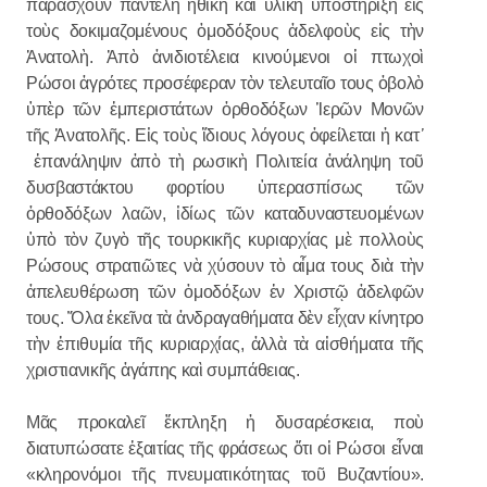
παράσχουν παντελῆ ἠθικὴ καὶ ὑλικὴ ὑποστήριξη εἰς
τοὺς δοκιμαζομένους ὁμοδόξους ἀδελφοὺς εἰς τὴν
Ἀνατολὴ. Ἀπὸ ἀνιδιοτέλεια κινούμενοι οἱ πτωχοὶ
Ρώσοι ἀγρότες προσέφεραν τὸν τελευταῖο τους ὀβολὸ
ὑπὲρ τῶν ἐμπεριστάτων ὀρθοδόξων Ἱερῶν Μονῶν
τῆς Ἀνατολῆς. Εἰς τοὺς ἴδιους λόγους ὀφείλεται ἡ κατ
᾽
ἐπανάληψιν ἀπὸ τὴ ρωσικὴ Πολιτεία ἀνάληψη τοῦ
δυσβαστάκτου φορτίου ὑπερασπίσως τῶν
ὀρθοδόξων λαῶν, ἰδίως τῶν καταδυναστευομένων
ὑπὸ τὸν ζυγὸ τῆς τουρκικῆς κυριαρχίας μὲ πολλοὺς
Рώσους στρατιῶτες νὰ χύσουν τὸ αἶμα τους διὰ τὴν
ἀπελευθέρωση τῶν ὁμοδόξων ἐν Χριστῷ ἀδελφῶν
τους. Ὅλα ἐκεῖνα τὰ ἀνδραγαθήματα δὲν εἶχαν κίνητρο
τὴν ἐπιθυμία τῆς κυριαρχίας, ἀλλὰ τὰ αἰσθήματα τῆς
χριστιανικῆς ἀγάπης καὶ συμπάθειας.
Μᾶς προκαλεῖ ἔκπληξη ἡ δυσαρέσκεια, ποὺ
διατυπώσατε ἐξαιτίας τῆς φράσεως ὅτι οἱ Ρώσοι εἶναι
«κληρονόμοι τῆς πνευματικότητας τοῦ Βυζαντίου».