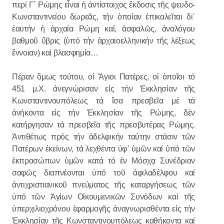
περί Γ´ Ρώμης εἶναι ἡ ἀντίστοιχος ἔκδοσις τῆς ψευδο-
Κωνσταντινείου δωρεᾶς, τήν ὁποίαν ἐπικαλεῖται δι᾿
ἑαυτήν ἡ ἀρχαία Ρώμη καί, ἀσφαλῶς, ἀναλόγου
βαθμοῦ ὕβρις (ὑπό τήν ἀρχαιοελληνικήν τῆς λέξεως
ἔννοιαν) καί βλασφημία…
Πέραν ὅμως τούτου, οἱ Ἅγιοι Πατέρες, οἱ ὁποῖοι τό
451 μ.Χ. ἀνεγνώρισαν εἰς τήν Ἐκκλησίαν τῆς
Κωνσταντινουπόλεως τά ἴσα πρεσβεῖα μέ τά
ἀνήκοντα εἰς τήν Ἐκκλησίαν τῆς Ρώμης, δέν
κατήργησαν τά πρεσβεῖα τῆς πρεσβυτέρας Ρώμης.
Ἀντιθέτως πρός τήν ἀδελφικήν ταύτην στάσιν τῶν
Πατέρων ἐκείνων, τά λεχθέντα ὑφ᾽ ὑμῶν καί ὑπό τῶν
ἐκπροσώπων ὑμῶν κατά τό ἐν Μόσχᾳ Συνέδριον
σαφῶς διαπνέονται ὑπό τοῦ ἀφιλαδέλφου καί
ἀντιχριστιανικοῦ πνεύματος τῆς καταργήσεως τῶν
ὑπό τῶν Ἁγίων Οἰκουμενικῶν Συνόδων καί τῆς
ὑπερχιλιοχρόνου ἐφαρμογῆς ἀναγνωρισθέντα εἰς τήν
Ἐκκλησίαν τῆς Κωνσταντινουπόλεως καθήκοντα καί