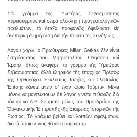
Στὸ γράμμα τῆς Ὑμετέρας Σεβασμιότητος
παρεισέφρησε καὶ σειρὰ ὁλόκληρη πραγματολογικῶν
σφαλμάτων, τὰ ὁποῖα προφανῶς ὀφείλονται εἰς
ἀνεπαρκῆ ἐνημέρωση διὰ τὴν πορεία τῆς Συνάξεως.
Λόγου χάριν, ὁ Πρωθιερέας Milan Gerkas δὲν εἶναι
ἐκπρόσωπος τοῦ Μητροπολίτου Ὀδησσοῦ καὶ
Ἰζμαὴλ, ὅπως ἀναφέρει τὸ γράμμα τῆς Ὑμετέρας
Σεβασμιότητας, ἀλλὰ κληρικὸς τῆς ἐπαρχίας Πρέσοφ
τῆς Ὀρθοδόξου Ἐκκλησίας Τσεχίας καὶ Σλοβακίας.
Ἐπίσης κάνετε μνεία σ
᾽
ἕναν κύριο Τούμπιν. Μένει
μόνον νὰ μαντεύσουμε ὅτι λόγος γίνεται πιθανῶς διὰ
τὸν κύριο Α.Β. Σούμπιν, μέλος τοῦ Προεδρείου τῆς
Ὀργανωτικῆς Ἐπιτροπῆς τῆς Ἐταιρείας Ἱστορικῶν τῆς
Ρωσίας. Τὸ γράμμα βρίθει καὶ λοιπῶν σφαλμάτων,
διὰ τὰ ὁποῖα λόγος θὰ γίνει παρακάτω.