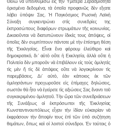
Θέλω νὰ ὑπενθυμίσω εἰς τὴν Ὑμετέρα Σεβασμιότητα
ὁρισμένα δεδομένα, τὰ ὁποῖα προφανῶς δὲν εἴχατε
λάβει ὑπόψιν Σας. Ἡ Παγκόσμιος Ρωσικὴ Λαϊκὴ
Σύναξη συγκεντρώνει στὶς συνεδρίες της
ἐκπροσώπους διαφόρων στρωμάτων τῆς κοινωνίας.
Δικαιοῦνται νὰ διατυπώνουν ἰδικὲς τους ἀπόψεις, οἱ
ὁποῖες δὲν συμπίπτουν πάντοτε μὲ τὴν ἐπίσημη θέση
τῆς Ἐκκλησίας. Εἶναι ἕνα φόρουμ ἐλεύθερο καὶ
δημοκρατικό, δι
᾽
αὐτὸ οὔτε ἡ Εκκλησία, ἀλλὰ οὔτε ἡ
Πολιτεία δὲν μποροῦν νὰ ἐπιβάλουν εἰς τοὺς ὁμιλητὲς
τὶς μὲν ἤ τὶς δὲ ἀπόψεις οὒτε νὰ λογοκρίνουν τὶς
παρεμβάσεις. Δι᾽ αὐτὸ, ἐὰν κάποιος ἐκ τῶν
ὁμιλησάντων προχωροῦσε εἰς ἐπίμαχες δηλώσεις,
σωστὸν θὰ ἦτο νὰ ἐγείρετε τὶς αξιώσεις Σας ἔναντι τοῦ
συγκεκριμένου ὁμιλητοῦ. Τὴν ὥρα τῶν συνεδριάσεων
τῆς Συνάξεως οἱ ἐκπρόσωποι τῆς Ἐκκλησίας
Κωνσταντινουπόλεως εἶχαν τὴν ἰδίαν εὐκαιρίαν νὰ
ἐκφράσουν τὴν ἄποψίν τους ἐπὶ τῶν ὑπό συζήτηση
θεμάτων, ὅπως καὶ οἱ λοιποὶ σύνεδροι. Ἐν τούτοις ὁ