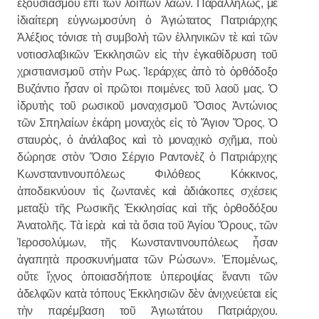
ἐξουσιασμοῦ ἐπὶ τῶν λοιπῶν λαῶν. Παραλλήλως, μὲ
ἰδιαίτερη εὐγνωμοσύνη ὁ Ἁγιώτατος Πατριάρχης
Ἀλέξιος τόνισε τὴ συμβολὴ τῶν ἑλληνικῶν τὲ καὶ τῶν
νοτιοσλαβικῶν Ἐκκλησιῶν εἰς τὴν ἐγκαθίδρυση τοῦ
χριστιανισμοῦ στὴν Ρως. Ἱεράρχες ἀπὸ τὸ ὀρθόδοξο
Βυζάντιο ἦσαν οἱ πρῶτοι ποιμένες τοῦ λαοῦ μας. Ὁ
ἱδρυτὴς τοῦ ρωσικοῦ μοναχισμοῦ Ὅσιος Ἀντώνιος
τῶν Σπηλαίων ἐκάρη μοναχὸς εἰς τὸ Ἅγιον Ὄρος. Ὁ
σταυρὸς, ὁ ἀνάλαβος καὶ τὸ μοναχικὸ σχῆμα, ποὺ
δώρησε στὸν Ὅσιο Σέργιο Ραντονὲζ ὁ Πατριάρχης
Κωνσταντινουπόλεως Φιλόθεος Κόκκινος,
ἀποδεικνύουν τὶς ζωντανὲς καὶ ἀδιάκοπες σχέσεις
μεταξὺ τῆς Ρωσικῆς Ἐκκλησίας καὶ τῆς ὀρθοδόξου
Ἀνατολῆς. Τὰ ἱερὰ καὶ τὰ ὅσια τοῦ Ἁγίου Ὄρους, τῶν
Ἱεροσολύμων, τῆς Κωνσταντινουπόλεως ἦσαν
ἀγαπητὰ προσκυνήματα τῶν Ρώσων». Ἑπομένως,
οὔτε ἴχνος ὁποιασδήποτε ὑπεροψίας ἔναντι τῶν
ἀδελφῶν κατὰ τόπους Ἐκκλησιῶν δὲν ἀνιχνεύεται εἰς
τὴν παρέμβαση τοῦ Ἁγιωτάτου Πατριάρχου.