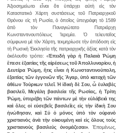
Ἀξιοσημείωτο εἶναι ὅτι ὑπάρχει αὐτὴ εἰς τὸν
Καταστατικὸ Χάρτη συστάσεως τοῦ Πατριαρχικοῦ
Θρόνου εἰς τὴ Ρωσία, ὁ ὁποῖος ὑπεγράφη τὸ 1589
ἀπὸ τὸν Παναγιώτατο Πατριάρχη
Κωνσταντινουπόλεως Ἱερεμία. Ὁ τελευταῖος
σύμφωνα μὲ τὸν Χάρτη, τεκμηρίωσε τὴν ἀπόδοση εἰς
τὴ Ρωσικὴ Ἐκκλησία τῆς πατριαρχικῆς ἀξίας κατὰ τὸν
ἀκόλουθο τρόπο: «
Ἐπειδὴ γὰρ ἡ Παλαιὰ Ῥώμη
ἔπεσε ἐξαιτίας τῆς αἱρέσεως τοῦ Ἀπολλυναρίου, ἡ
Δευτέρα Ῥώμη, ἥτις εἶναι ἡ Κωνσταντινούπολη,
ἐξαιτίας τῶν ἐγγονῶν τῆς Ἄγαρ, ὑπὸ κατοχὴ τῶν
ἀθέων Τούρκων τελεῖ. Ἡ ἰδικὴ δὲ Σου, ὦ ἐυλαβὲς
βασιλεῦ, Μεγάλη βασιλεία τῆς Ρωσίας, ἡ Τρίτη
Ῥώμη, ὑπερέβη τῶν πάντων μὲ τὴν εὐλάβειά της
καὶ ὅλες οἱ εὐσεβεῖς βασιλεῖες εἰς τὴν ἰδικὴ Σου
ἡνώθησαν, καὶ Σύ ὁ μόνος ὑπὸ τὸν οὐρανὸ
χριστιανὸς ἀνὰ τὴν οἰκουμένη καὶ εἰς ὅλους τοὺς
χριστιανοὺς βασιλεύς ὀνομάζεσαι»
. Ἑπομένως,