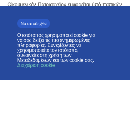
Οἰκουμενικόν Πατριαρχεῖον ἐμφορεῖται ὑπό παπικῶν
τάσεων· ὅτι ὁ ΚΗ´ Κανών τῆς Δ´ Οἰκουμενικῆς
Συνόδου (451) οὐδέν κανονικόν δικαίωμα παρέχει
Να αποδεχθεί
αὐτῷ ἐν τῇ Ὀρθοδόξῳ Διασπορᾷ καί τά ἄλλα νοσηρά
πλάσματα τῶν πανσλαβιστῶν καί τῶν λατινοφρόνων
Ο ιστότοπος χρησιμοποιεί cookie για
να σας δείξει τις πιο ενημερωμένες
θεολόγων τοῦ ΙΘ´ αἰῶνος».
πληροφορίες. Συνεχίζοντας να
χρησιμοποιείτε τον ιστότοπο,
συναινείτε στη χρήση των
Μεταδεδομένων και των cookie σας.
Διαχείριση cookie
Εν
συνεχεία στην επιστολή υποδεικνύεται ότι
«τό
Οἰκουμενικόν Πατριαρχεῖον παρακολουθεῖ μετά τῆς
ὀφειλομένης ἀνησυχίας τάς προκλητικάς ἐνεργείας
ἐκπροσώπων τῆς Ἁγιωτάτης Ἐκκλησίας τῆς Ρωσσίας
εἰς βάρος τῆς ἐν τῇ Ὀρθοδόξῳ διασπορᾷ κανονικῆς
δικαιοδοσίας αὐτοῦ, ὡς αὗται περιγράφονται εἰς τάς
ἐμπεριστατωμένας ἐκθέσεις τοῦ Σεβασμιωτάτου
Μητροπολίτου Βελγίου κ. Παντελεήμονος περί τῆς
διασπαστικῆς δράσεως καί ἀλαζονικῆς συμπεριφορᾶς
τοῦ Αἰδεσιμολ. Πρωτοπρεσβυτέρου Paul