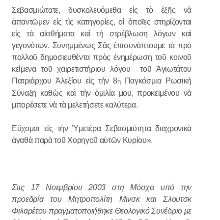
Σεβασμιώτατε, δυσκολευόμεθα εἰς τὸ ἐξῆς νὰ
ἀπαντῶμεν εἰς τὶς κατηγορίες, οἱ ὁποῖες στηρίζονται
εἰς τὰ αἰσθήματα καὶ τὴ στρέβλωση λόγων καὶ
γεγονότων. Συνημμένως Σᾶς ἐπισυνάπτουμε τὰ πρὸ
πολλοῦ δημοσιευθέντα πρὸς ἐνημέρωση τοῦ κοινοῦ
κείμενα τοῦ χαιρετιστήριου λόγου τοῦ Ἁγιωτάτου
Πατριάρχου Ἀλεξίου εἰς τὴν 8
Παγκόσμια Ρωσικὴ
η
Σύναξη καθὼς καὶ τὴν ὁμιλία μου, προκειμένου νὰ
μπορέσετε νὰ τὰ μελετήσετε καλύτερα.
Εὔχομαι εἰς τὴν Ὑμετέρα Σεβασμιότητα διαχρονικὰ
ἀγαθὰ παρὰ τοῦ Χορηγοῦ αὐτῶν Κυρίου».
Στις 17 Νοεμβρίου 2003 στη Μόσχα υπό την
προεδρία του Μητροπολίτη Μινσκ και Σλουτσκ
Φιλαρέτου πραγματοποιήθηκε Θεολογικό Συνέδριο με