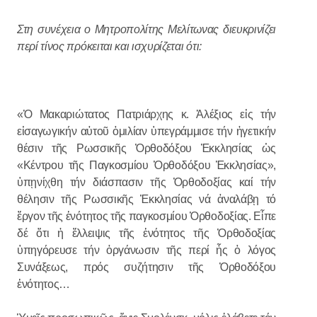
Στη συνέχεια ο Μητροπολίτης Μελίτωνας διευκρινίζει
περί τίνος πρόκειται και ισχυρίζεται ότι:
«Ὁ Μακαριώτατος Πατριάρχης κ. Ἀλέξιος εἰς τήν
εἰσαγωγικήν αὐτοῦ ὁμιλίαν ὑπεγράμμισε τήν ἡγετικήν
θέσιν τῆς Ρωσσικῆς Ὀρθοδόξου Ἐκκλησίας ὡς
«Κέντρου τῆς Παγκοσμίου Ὀρθοδόξου Ἐκκλησίας»,
ὑπῃνίχθη τήν διάσπασιν τῆς Ὀρθοδοξίας καί τήν
θέλησιν τῆς Ρωσσικῆς Ἐκκλησίας νά ἀναλάβῃ τό
ἔργον τῆς ἑνότητος τῆς παγκοσμίου Ὀρθοδοξίας. Εἶπε
δέ ὅτι ἡ ἔλλειψις τῆς ἑνότητος τῆς Ὀρθοδοξίας
ὑπηγόρευσε τήν ὀργάνωσιν τῆς περί ἧς ὁ λόγος
Συνάξεως, πρός συζήτησιν τῆς Ὀρθοδόξου
ἑνότητος…