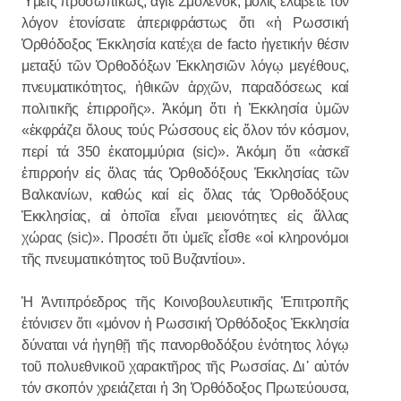
Ὑμεῖς προσωπικῶς, ἅγιε Σμολένσκ, μόλις ἐλάβετε τόν
λόγον ἐτονίσατε ἀπεριφράστως ὅτι «ἡ Ρωσσική
Ὀρθόδοξος Ἐκκλησία κατέχει de facto ἡγετικήν θέσιν
μεταξύ τῶν Ὀρθοδόξων Ἐκκλησιῶν λόγῳ μεγέθους,
πνευματικότητος, ἠθικῶν ἀρχῶν, παραδόσεως καί
πολιτικῆς ἐπιρροῆς». Ἀκόμη ὅτι ἡ Ἐκκλησία ὑμῶν
«ἐκφράζει ὅλους τούς Ρώσσους εἰς ὅλον τόν κόσμον,
περί τά 350 ἑκατομμύρια (sic)». Ἀκόμη ὅτι «ἀσκεῖ
ἐπιρροήν εἰς ὅλας τάς Ὀρθοδόξους Ἐκκλησίας τῶν
Βαλκανίων, καθώς καί εἰς ὅλας τάς Ὀρθοδόξους
Ἐκκλησίας, αἱ ὁποῖαι εἶναι μειονότητες εἰς ἄλλας
χώρας (sic)». Προσέτι ὅτι ὑμεῖς εἶσθε «οἱ κληρονόμοι
τῆς πνευματικότητος τοῦ Βυζαντίου».
Ἡ Ἀντιπρόεδρος τῆς Κοινοβουλευτικῆς Ἐπιτροπῆς
ἐτόνισεν ὅτι «μόνον ἡ Ρωσσική Ὀρθόδοξος Ἐκκλησία
δύναται νά ἡγηθῇ τῆς πανορθοδόξου ἑνότητος λόγῳ
τοῦ πολυεθνικοῦ χαρακτῆρος τῆς Ρωσσίας. Δι᾽ αὐτόν
τόν σκοπόν χρειάζεται ἡ 3η Ὀρθόδοξος Πρωτεύουσα,