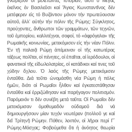
γνωρίζουν οἱ μελετῶντες Ἱστορίαν, διότι ὁ Μέγας
ἐκεῖνος ἐν Βασιλεῦσι καί Ἅγιος Κωνσταντῖνος δέν
μετέφερεν εἰς τό Βυζάντιον μόνον τήν πρωτεύουσαν
αὐτοῦ, ἀλλ᾿ αὐτήν τήν πόλιν τῆς Ρώμης: Σύγκλητος,
προύχοντες, ἄνθρωποι τῶν γραμμάτων, τῶν τεχνῶν,
τοῦ ἐμπορίου, καλλιτέχναι, σοφοί, τό «ἀφρόγαλα» τῆς
Ρωμαϊκῆς κοινωνίας, μετεκόμισεν εἰς τήν νέαν Πόλιν.
Ἐν τῇ παλαιᾷ Ρώμῃ ἀπέμειναν οἱ τῆς κατωτέρας
τάξεως πολῖται, οἱ πένητες, οἱ ἐπαῖται, αἱ ἱερόδουλοι, οἱ
φανατικοί τῆς εἰδωλολατρίας, οἱ κατάδικοι καί τινες τοῦ
χύδην ὄχλου. Ὁ λαός τῆς Ρώμης μετεκόμισεν
ἐνταῦθα. Διά τοῦτο ὠνομάσθη νέα Ρώμη ἡ πόλις
ἡμῶν, διότι οἱ Ρωμαῖοι ἦλθον καί ἐγκατεστάθησαν
ἐνταῦθα καί ἐρριζώθησαν καί παρήγαγον πολιτισμόν.
Παρόμοιόν τι δέν συνέβη μετά ταῦτα. Οἱ Ρωμαῖοι δέν
μετεκόμισαν ὁμοθυμαδόν οὐδαμοῦ διά νά
δημιουργήσουν μίαν τυχόν νεωτέραν (πολλοῦ γε καί
δεῖ Τρίτην!) Ρώμην. Πόθεν, λοιπόν, οἱ λῆροι περί Γ´
Ρώμης-Μόσχας; Φοβούμεθα ὅτι ἡ ἀνόητος θεωρία