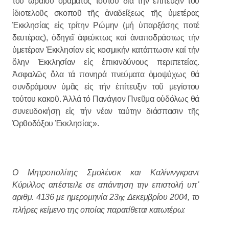
τοῦ ὡραίου ὁράματος τούτου διά τήν ἐπίτευξιν τοῦ
ἰδιοτελοῦς σκοποῦ τῆς ἀναδείξεως τῆς ὑμετέρας
Ἐκκλησίας εἰς τρίτην Ρώμην (μή ὑπαρξάσης ποτέ
δευτέρας), ὁδηγεῖ ἀφεύκτως καί ἀναποδράστως τήν
ὑμετέραν Ἐκκλησίαν εἰς κοσμικήν κατάπτωσιν καί τήν
ὅλην Ἐκκλησίαν εἰς ἐπικινδύνους περιπετείας.
Ἀσφαλῶς ὅλα τά πονηρά πνεύματα ὁμοψύχως θά
συνδράμουν ὑμᾶς εἰς τήν ἐπίτευξιν τοῦ μεγίστου
τούτου κακοῦ. Ἀλλά τό Πανάγιον Πνεῦμα οὐδόλως θά
συνευδοκήσῃ εἰς τήν νέαν ταύτην διάσπασιν τῆς
Ὀρθοδόξου Ἐκκλησίας».
Ο Μητροπολίτης Σμολένσκ και Καλίνινγκραντ
Κύριλλος απέστειλε σε απάντηση την επιστολή υπ
᾽
αριθμ. 4136 με ημερομηνία 23
Δεκεμβρίου 2004, το
ης
πλήρες κείμενο της οποίας παρατίθεται κατωτέρω: