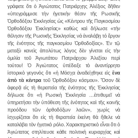
γράφετε ὅτι ὁ Ἁγιώτατος Πατριάρχης Ἀλέξιος δῆθεν
«ὑπεγράμμισε τὴν ἡγετικὴν θέσιν τῆς Ρωσικῆς
Ὀρθοδόξου Ἐκκλησίας ὡς «Κέντρου τῆς Παγκοσμίου
Ὀρθοδόξου Ἐκκλησίας» καθὼς καὶ δήλωσε «τήν
θέλησιν τῆς Ρωσικῆς Ἐκκλησίας νά ἀναλάβῃ τό ἔργον
τῆς ἑνότητος τῆς παγκοσμίου Ὀρθοδοξίας». Ἐν τῷ
μεταξὺ κανεὶς ἀπολύτως λόγος δὲν γίνεται εἰς τὴν
ὁμιλία τοῦ Ἁγιωτάτου Πατριάρχου Ἀλεξίου περὶ
τούτου! Ὁ Ἁγιώτατος ὑπέδειξε τὸ ἀναντίρρητο
ἱστορικὸ γεγονὸς ὅτι «ἡ Μόσχα ἀναδείχθηκε εἰς
ἕνα
ἀπὸ τὰ κέντρα
τοῦ Ὀρθοδόξου κόσμου». Ὅσον δὲ
ἀφορᾷ εἰς τὴ θεραπεία τῆς ἑνότητος τῆς Ἐκκλησίας
δήλωσε ὅτι «ἡ Ρωσικὴ Ἐκκλησία …ἐπιθυμεῖ νὰ
ὑπηρετήσει τὴν ὑπόθεση τῆς ἑνότητος καὶ τῆς κοινῆς
προόδου τῶν ὀρθοδόξων λαῶν», χωρὶς νὰ
ἱσχυρίζεται ὅτι εἰς τὴ θεραπεία ἐκείνη θὰ ἤθελε νὰ
καταλάβει τὸν ἡγετικὸ ρόλο. Χαρακτηριστικὸ εἶναι ὅτι ὁ
Ἁγιώτατος στηλίτευσε κάθε πολιτικὴ κυριαρχίας καὶ