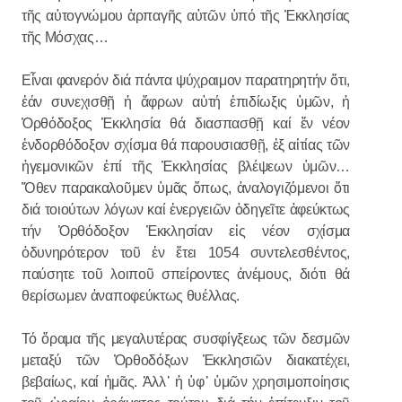
τῆς αὐτογνώμου ἁρπαγῆς αὐτῶν ὑπό τῆς Ἐκκλησίας
τῆς Μόσχας…
Εἶναι φανερόν διά πάντα ψύχραιμον παρατηρητήν ὅτι,
ἐάν συνεχισθῇ ἡ ἄφρων αὐτή ἐπιδίωξις ὑμῶν, ἡ
Ὀρθόδοξος Ἐκκλησία θά διασπασθῇ καί ἕν νέον
ἐνδορθόδοξον σχίσμα θά παρουσιασθῇ, ἐξ αἰτίας τῶν
ἡγεμονικῶν ἐπί τῆς Ἐκκλησίας βλέψεων ὑμῶν…
Ὅθεν παρακαλοῦμεν ὑμᾶς ὅπως, ἀναλογιζόμενοι ὅτι
διά τοιούτων λόγων καί ἐνεργειῶν ὁδηγεῖτε ἀφεύκτως
τήν Ὀρθόδοξον Ἐκκλησίαν εἰς νέον σχίσμα
ὀδυνηρότερον τοῦ ἐν ἔτει 1054 συντελεσθέντος,
παύσητε τοῦ λοιποῦ σπείροντες ἀνέμους, διότι θά
θερίσωμεν ἀναποφεύκτως θυέλλας.
Τό ὅραμα τῆς μεγαλυτέρας συσφίγξεως τῶν δεσμῶν
μεταξύ τῶν Ὀρθοδόξων Ἐκκλησιῶν διακατέχει,
βεβαίως, καί ἡμᾶς. Ἀλλ᾽ ἡ ὑφ᾽ ὑμῶν χρησιμοποίησις