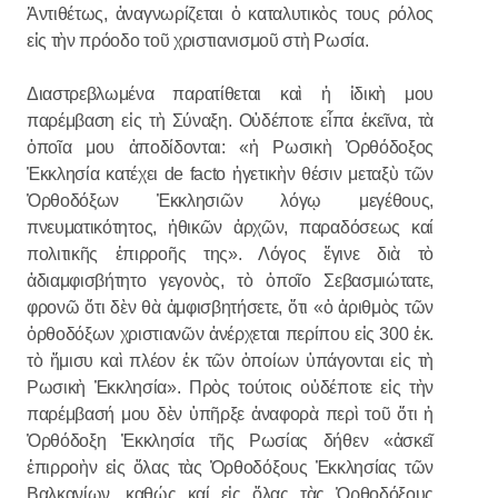
Ἀντιθέτως, ἀναγνωρίζεται ὁ καταλυτικὸς τους ρόλος
εἰς τὴν πρόοδο τοῦ χριστιανισμοῦ στὴ Ρωσία.
Διαστρεβλωμένα παρατίθεται καὶ ἡ ἰδικὴ μου
παρέμβαση εἰς τὴ Σύναξη. Οὐδέποτε εἶπα ἐκεῖνα, τὰ
ὁποῖα μου ἀποδίδονται: «ἡ Ρωσικὴ Ὀρθόδοξος
Ἐκκλησία κατέχει de facto ἡγετικὴν θέσιν μεταξὺ τῶν
Ὀρθοδόξων Ἐκκλησιῶν λόγῳ μεγέθους,
πνευματικότητος, ἠθικῶν ἀρχῶν, παραδόσεως καί
πολιτικῆς ἐπιρροῆς της». Λόγος ἔγινε διὰ τὸ
ἀδιαμφισβήτητο γεγονὸς, τὸ ὁποῖο Σεβασμιώτατε,
φρονῶ ὅτι δὲν θὰ ἀμφισβητήσετε, ὅτι «ὁ ἀριθμὸς τῶν
ὀρθοδόξων χριστιανῶν ἀνέρχεται περίπου εἰς 300 ἑκ.
τὸ ἥμισυ καὶ πλέον ἐκ τῶν ὁποίων ὑπάγονται εἰς τὴ
Ρωσικὴ Ἐκκλησία». Πρὸς τούτοις οὐδέποτε εἰς τὴν
παρέμβασή μου δὲν ὑπῆρξε ἀναφορὰ περὶ τοῦ ὅτι ἡ
Ὀρθόδοξη Ἐκκλησία τῆς Ρωσίας δήθεν «ἀσκεῖ
ἐπιρροὴν εἰς ὅλας τὰς Ὀρθοδόξους Ἐκκλησίας τῶν
Βαλκανίων, καθώς καί εἰς ὅλας τὰς Ὀρθοδόξους