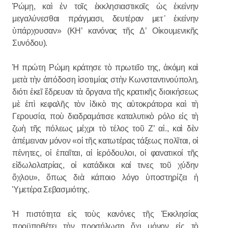
Ῥώμῃ, καὶ ἐν τοῖς ἐκκλησιαστικοῖς ὡς ἐκείνην
μεγαλύνεσθαι πράγμασι, δευτέραν μετ
᾽
ἐκείνην
ὑπάρχουσαν» (ΚΗ’ κανόνας τῆς Δ’ Οἰκουμενικῆς
Συνόδου).
Ἡ πρώτη Ρώμη κράτησε τὸ πρωτεῖο της, ἀκόμη καὶ
μετὰ τὴν ἀπόδοση ἰσοτιμίας στὴν Κωνσταντινούπολη,
διότι ἐκεῖ ἕδρευαν τὰ ὄργανα τῆς κρατικῆς διοικήσεως
μὲ ἐπὶ κεφαλῆς τὸν ἰδικὸ της αὐτοκράτορα καὶ τὴ
Γερουσία, ποὺ διαδραμάτισε καταλυτικὸ ρόλο εἰς τὴ
ζωὴ τῆς πόλεως μέχρι τὸ τέλος τοῦ Ζ’ αἰ., καὶ δὲν
ἀπέμειναν μόνον «οἱ τῆς κατωτέρας τάξεως πολῖται, οἱ
πένητες, οἱ ἐπαῖται, αἱ ἱερόδουλοι, οἱ φανατικοί τῆς
εἰδωλολατρίας, οἱ κατάδικοι καί τινες τοῦ χύδην
ὄχλου», ὅπως διὰ κάποιο λόγο ὑποστηρίζει ἡ
Ὑμετέρα Σεβασμιότης.
Ἡ πιστότητα εἰς τοὺς κανόνες τῆς Ἐκκλησίας
προϋποθέτει τὴν προσήλωση ὄχι μόνον εἰς τὸ