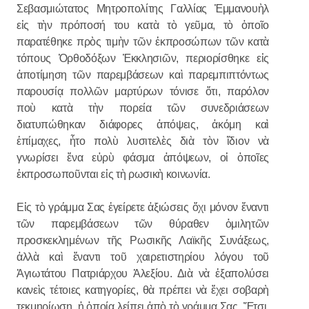
Σεβασμιώτατος Μητροπολίτης Γαλλίας Ἐμμανουὴλ
εἰς τὴν πρόποσή του κατὰ τὸ γεῦμα, τὸ ὁποῖο
παρατέθηκε πρὸς τιμὴν τῶν ἐκπροσώπων τῶν κατὰ
τόπους Ὀρθοδόξων Ἐκκλησιῶν, περιορίσθηκε εἰς
ἀποτίμηση τῶν παρεμβάσεων καὶ παρεμπιπτόντως
παρουσίᾳ πολλῶν μαρτύρων τόνισε ὅτι, παρόλον
ποὺ κατὰ τὴν πορεία τῶν συνεδριάσεων
διατυπώθηκαν διάφορες ἀπόψεις, ἀκόμη καὶ
ἐπίμαχες, ἦτο πολὺ λυσιτελὲς διὰ τὸν ἴδιον νὰ
γνωρίσει ἕνα εὐρὺ φάσμα ἀπόψεων, οἱ ὁποῖες
ἐκπροσωποῦνται εἰς τὴ ρωσικὴ κοινωνία.
Εἰς τὸ γράμμα Σας ἐγείρετε ἀξιώσεις ὄχι μόνον ἔναντι
τῶν παρεμβάσεων τῶν θύραθεν ὁμιλητῶν
προσκεκλημένων τῆς Ρωσικῆς Λαϊκῆς Συνάξεως,
ἀλλὰ καὶ ἔναντι τοῦ χαιρετιστηρίου λόγου τοῦ
Ἁγιωτάτου Πατριάρχου Ἀλεξίου. Διὰ νὰ ἐξαπολύσει
κανεὶς τέτοιες κατηγορίες, θὰ πρέπει νὰ ἔχει σοβαρὴ
τεκμηρίωση, ἡ ὁποία λείπει ἀπὸ τὸ γράμμα Σας. Ἔτσι,