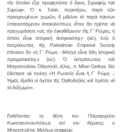
τήν ὁποίαν εἶχε προφητεύσει ὁ ἅγιος Σεραφείμ τοῦ
Σαρώφ». Ὁ κ. Tubin, περαιτέρω, παρά τῶν
προηγουμένων χωρῶν, ἤ μᾶλλον τό παρά πάντων
ὑπαινισσόμενον ἀποκαλύπτων, εἶπεν ὅτι πρέπει νά
προχωρήσητε «εἰς τήν ἐγκαθίδρυσιν τῆς Γ´ Ρώμης, ἡ
ὁποία εἶναι ἱστορική ἀναγκαιότης» (sic), ἐνῷ ὁ
ἐκπρόσωπος τῆς Palestinian Emperial Society
ἐτόνισεν ὅτι «ἡ Γ´ Ρώμη - Μόσχα εἶναι ἤδη ἱστορική
πραγματικότης» (sic). Ὁ ἐκπρόσωπος τοῦ
Μητροπολίτου Ὀδησσοῦ, τέλος, π. Milan Gerkas, δέν
ἐδίστασε νά τονίσῃ «Ἡ Ρωσσία εἶναι ἡ Γ´ Ρώμη ...
Ἡμεῖς εἴμεθα οἱ ἡγέται τῆς Ὀρθοδοξίας καί πρέπει νά
τό δείξωμεν».
Εκθέτοντας τη θέση του Πατριαρχείου
Κωνσταντινουπόλεως επί του θέματος, ο
Μητροπολίτης Μελίτων αναφέρει: