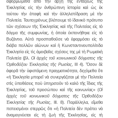
ἀφορμώμεθα ἀπὸ τὴν ἀρχὴ τῆς ἐντάξεως τῆς
Ἐκκλησίας εἰς τὴν ἀνθρώπινη ἱστορία καὶ ὡς ἐκ
τούτου τὴν ἐπαφὴ καὶ τὴν ἀλληλεπίδραση μὲ τὴν
Πολιτεία. Ταυτοχρόνως βλέπουμε τὸ ἰδανικὸ πρότυπο
τῶν σχέσεων τῆς Ἐκκλησίας καὶ τῆς Πολιτείας εἰς τὸ
δόγμα τῆς συμφωνίας, ἡ ὁποία ἐκπονήθηκε εἰς τὸ
Βυζάντιο. Αὐτὸ προσπαθοῦσε νὰ ἐφαρμόσει εἰς τὸ
διάβα πολλῶν αἰώνων καὶ ἡ Κωνσταντινουπολίτιδα
Ἐκκλησία εἰς τὶς ἀμοιβαῖες σχέσεις της μὲ τὴ Ρωμαϊκὴ
Πολιτεία (βλ.
Οἱ ἀρχὲς τοῦ κοινωνικοῦ δόγματος τῆς
Ὀρθοδόξου Ἐκκλησίας τῆς Ρωσίας
, III 4). Ὅσον δὲ
ἀφορᾶ τὴν ὑφιστάμενη πραγματικότητα, δεχόμεθα ὅτι
«ἡ Ἐκκλησία μπορεῖ νὰ συνεργάζεται μὲ τὴν Πολιτεία
στὶς ὑποθέσεις ποὺ ὑπηρετοῦν τὸ καλὸ τῆς ἴδιας τῆς
Ἐκκλησίας, τοῦ προσώπου καὶ τῆς κοινωνίας» (
Οἱ
ἀρχὲς τοῦ κοινωνικοῦ δόγματος τῆς Ὀρθοδόξου
Ἐκκλησίας τῆς Ρωσίας
, III. 8). Παράλληλα, εἴμεθα
πεπεισμένοι στερρῶς ὅτι «ἡ Πολιτεία δὲν πρέπει νὰ
ἀναμειγνύεται εἰς τὴ ζωὴ τῆς Ἐκκλησίας, εἰς τὴ