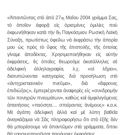
«Ἀπαντῶντας στὸ ἀπὸ 27
Μαΐου 2004 γράμμα Σας,
ης
τὸ ὁποῖον ἀφορᾷ εἰς ὁρισμένες ὁμιλίες ποὺ
ἐκφωνήθηκαν κατὰ τὴν 8
Παγκόσμιον Ρωσικὴ Λαϊκὴ
η
Σύναξη, πρωτίστως ὀφείλω νὰ ἐκφράσω τὴν ἀπορία
μου ὡς πρὸς τὸ ὕφος τῆς ἐπιστολῆς, τῆς ὁποίας
γίναμε ἀποδέκτες. Χρησιμοποιήθηκαν εἰς αὐτὴν
ἐκφράσεις, τὶς ὁποῖες θεωροῦμε ἀκατάλληλες σὲ
ἀδελφικὴ ἀλληλογραφία, λ.χ. «οἱ λῆροι»,
διατυπώνονται κατηγορίες διὰ προσήλωση στὸ
«ἀντιχριστιανικὸν πνεῦμα», διὰ «ἄφρονες
ἐπιδιώξεις», ἐμπεριέχονται ἀναφορὲς εἰς «συνδρομὴν
τῶν πονηρῶν πνευμάτων», καθὼς καὶ ἀμφιλεγόμενες
ἀπαιτήσεις «παύσητε… σπείροντες ἀνέμους» κ.ο.κ.
Μὲ ἀγάπη ἀδελφικὴ ἀλλὰ καὶ μὲ λύπη βαθεῖα
ἀναγκάζομαι νὰ Σᾶς πληροφορήσω ὅτι στὸ ἐξῆς δὲν
θὰ μπορέσουμε νὰ ἀπαντῶμεν στὰ γράμματα, ὅπου
θὰ χρησιμοποιοῦνται παρόμοιες ἐκφράσεις.