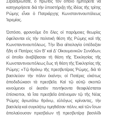
Σεβασμιώτατε, ὁ πρῶτος τὸν ὁποῖο ἠμπορεῖτε νὰ
κατηγορήσετε διὰ τὴν ὑποστήριξη τῆς ἰδέας τῆς τρίτης
Ρώμης εἶναι ὁ Πατριάρχης Κωνσταντινουπόλεως
Ἱερεμίας.
Ὡστόσο, φρονοῦμε ὅτι ὅλες οἱ παρόμοιες θεωρίες
ὀφείλονται εἰς τὴν πολιτικὴ θέση τῆς Ρώμης καὶ τῆς
Κωνσταντινουπόλεως. Τὴν ἴδια αἰτιολογία ὑπέδειξαν
ἤδη οἱ Πατέρες τῶν Β’ καὶ Δ’ Οἰκουμενικῶν Συνόδων,
οἱ ὁποῖοι ἀνεβίβασαν τὴ θέση τῆς Ἐκκλησίας τῆς
Κωνσταντινουπόλεως ἕως τὴ θέση τῆς Ἐκκλησίας τῆς
Ρώμης: «Τῷ θρόνῳ τῆς πρεσβυτέρας Ῥώμης, διὰ τὸ
βασιλεύειν τὴν πόλιν ἐκείνην, οἱ Πατέρες εἰκότως
ἀποδεδώκασι τὰ πρεσβεῖα. Καὶ τῷ αὐτῷ σκοπῶ
κινούμενοι οἱ ἑκατὸν πεντήκοντα θεοφιλέστατοι
ἐπίσκοποι, τὰ ἴσα πρεσβεῖα ἀπένειμαν τῷ τῆς Νέας
Ῥώμης ἁγιωτάτω θρόνῳ, εὐλόγως κρίναντες, τὴν
βασιλείᾳ καὶ συγκλήτῳ τιμηθεῖσαν πόλιν, καὶ τῶν ἴσων
ἀπολαύουσαν πρεσβείων τῇ πρεσβυτέρᾳ βασιλίδι