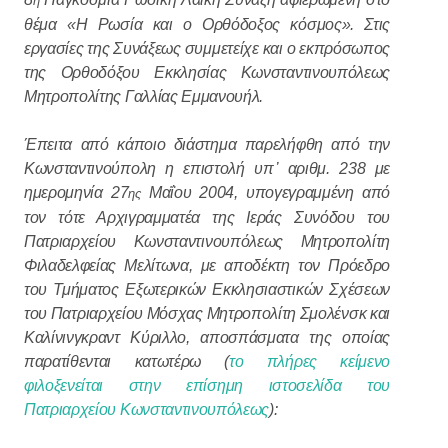
η
θέμα «Η Ρωσία και ο Ορθόδοξος κόσμος». Στις
εργασίες της Συνάξεως συμμετείχε και ο εκπρόσωπος
της Ορθοδόξου Εκκλησίας Κωνσταντινουπόλεως
Μητροπολίτης Γαλλίας Εμμανουήλ.
Έπειτα από κάποιο διάστημα παρελήφθη από την
Κωνσταντινούπολη η επιστολή υπ᾽ αριθμ. 238 με
ημερομηνία 27
Μαΐου 2004, υπογεγραμμένη από
ης
τον τότε Αρχιγραμματέα της Ιεράς Συνόδου του
Πατριαρχείου Κωνσταντινουπόλεως Μητροπολίτη
Φιλαδελφείας Μελίτωνα, με αποδέκτη τον Πρόεδρο
του Τμήματος Εξωτερικών Εκκλησιαστικών Σχέσεων
του Πατριαρχείου Μόσχας Μητροπολίτη Σμολένσκ και
Καλίνινγκραντ Κύριλλο, αποσπάσματα της οποίας
παρατίθενται κατωτέρω (
το πλήρες κείμενο
φιλοξενείται στην επίσημη ιστοσελίδα του
Πατριαρχείου Κωνσταντινουπόλεως
):