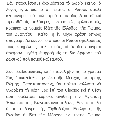
Ἐὰν παραθέσουμε ἀκριβέστερα τὸ χωρίο ἐκεῖνο, ὁ
λόγος ἔγινε διὰ τὸ ὅτι «ἐμεῖς, οἱ Ρώσοι, εἴμεθα
κληρονόμοι τοῦ πολιτισμοῦ, ὁ ὁποῖος διατηρεῖ καὶ
προωθεῖ τὶς καλύτερες πνευματικὲς, φιλοσοφικὲς,
κρατικὲς καὶ νομικὲς ἰδέες τῆς Ἑλλάδος, τῆς Ρώμης,
τοῦ Βυζαντίου». Καίτοι, ἡ ἑν λόγω φράση ἁπλῶς
ὑπογραμμίζει ἐκεῖνο, τὸ ὁποῖοι οἱ Ρώσοι ὀφείλουν εἰς
τοὺς εἰρημένους πολιτισμοὺς, οἱ ὁποῖοι πράγματι
ἄσκησαν μεγάλη ἐπιρροὴ εἰς τὴ διαμόρφωση τοῦ
ρωσικοῦ πολιτισμοῦ καθεαυτοῦ.
Σεῖς, Σεβασμιώτατε, κατ
᾽
ἐπανάληψιν εἰς τὸ γράμμα
Σας ἐπικαλεῖσθε τὴν ἰδέα τῆς Μόσχας ὡς τρίτης
Ρώμης. Παρεμπιπτόντως, θὰ πρέπει κάλλιστα νὰ
γνωρίζετε τὴ θέση μας ἐπὶ τοῦ θέματος καὶ ἡ θέση
αὐτὴ οὐδέποτε εὕρισκε ἀντίθετη τὴν Ἁγιωτάτη
Ἐκκλησία τῆς Κωνσταντινουπόλεως. Δὲν ἀποτελεῖ
ἐπίσημο δόγμα τῆς Ὀρθοδόξου Ἐκκλησίας τῆς
Ρωσίας ἡ ἰδέα τῆς Μόσχας ὡς τρίτης Ρώμης.