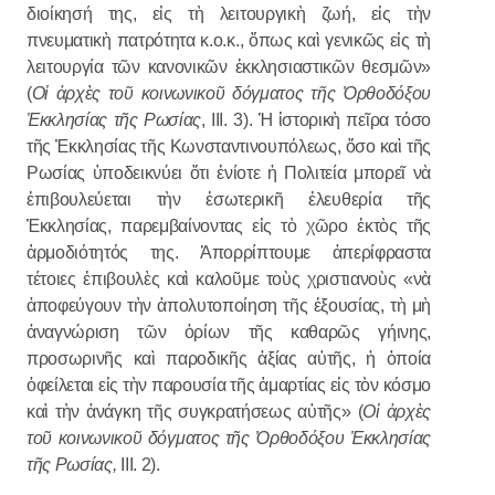
διοίκησή της, εἰς τὴ λειτουργικὴ ζωή, εἰς τὴν
πνευματικὴ πατρότητα κ.ο.κ., ὅπως καὶ γενικῶς εἰς τὴ
λειτουργία τῶν κανονικῶν ἐκκλησιαστικῶν θεσμῶν»
(
Οἱ ἀρχὲς τοῦ κοινωνικοῦ δόγματος τῆς Ὀρθοδόξου
Ἐκκλησίας τῆς Ρωσίας
, III. 3). Ἡ ἱστορικὴ πεῖρα τόσο
τῆς Ἐκκλησίας τῆς Κωνσταντινουπόλεως, ὅσο καὶ τῆς
Ρωσίας ὑποδεικνύει ὅτι ἐνίοτε ἡ Πολιτεία μπορεῖ νὰ
ἐπιβουλεύεται τὴν ἐσωτερικῆ ἐλευθερία τῆς
Ἐκκλησίας, παρεμβαίνοντας εἰς τὸ χῶρο ἐκτὸς τῆς
ἁρμοδιότητός της. Ἀπορρίπτουμε ἀπερίφραστα
τέτοιες ἐπιβουλὲς καὶ καλοῦμε τοὺς χριστιανοὺς «νὰ
ἀποφεύγουν τὴν ἀπολυτοποίηση τῆς ἐξουσίας, τὴ μὴ
ἀναγνώριση τῶν ὁρίων τῆς καθαρῶς γήινης,
προσωρινῆς καὶ παροδικῆς ἀξίας αὐτῆς, ἡ ὁποία
ὀφείλεται εἰς τὴν παρουσία τῆς ἁμαρτίας εἰς τὸν κόσμο
καὶ τὴν ἀνάγκη τῆς συγκρατήσεως αὐτῆς» (
Οἱ ἀρχὲς
τοῦ κοινωνικοῦ δόγματος τῆς Ὀρθοδόξου Ἐκκλησίας
τῆς Ρωσίας,
III. 2).