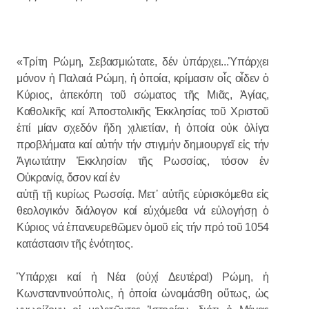
«Τρίτη Ρώμη, Σεβασμιώτατε, δέν ὑπάρχει...Ὑπάρχει
μόνον ἡ Παλαιά Ρώμη, ἡ ὁποία, κρίμασιν οἷς οἶδεν ὁ
Κύριος, ἀπεκόπη τοῦ σώματος τῆς Μιᾶς, Ἁγίας,
Καθολικῆς καί Ἀποστολικῆς Ἐκκλησίας τοῦ Χριστοῦ
ἐπί μίαν σχεδόν ἤδη χιλιετίαν, ἡ ὁποία οὐκ ὀλίγα
προβλήματα καί αὐτήν τήν στιγμήν δημιουργεῖ εἰς τήν
Ἁγιωτάτην Ἐκκλησίαν τῆς Ρωσσίας, τόσον ἐν
Οὐκρανίᾳ, ὅσον καί ἐν
αὐτῇ τῇ κυρίως Ρωσσίᾳ. Μετ᾿ αὐτῆς εὑρισκόμεθα εἰς
θεολογικόν διάλογον καί εὐχόμεθα νά εὐλογήσῃ ὁ
Κύριος νά ἐπανευρεθῶμεν ὁμοῦ εἰς τήν πρό τοῦ 1054
κατάστασιν τῆς ἑνότητος.
Ὑπάρχει καί ἡ Νέα (οὐχί Δευτέρα!) Ρώμη, ἡ
Κωνσταντινούπολις, ἡ ὁποία ὠνομάσθη οὕτως, ὡς