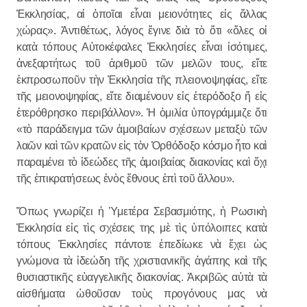
Ἐκκλησίας, αἱ ὁποῖαι εἶναι μειονότητες εἰς ἄλλας
χώρας». Ἀντιθέτως, λόγος ἔγινε διὰ τὸ ὅτι «ὅλες οἱ
κατὰ τόπους Αὐτοκέφαλες Ἐκκλησίες εἶναι ἰσότιμες,
ἀνεξαρτήτως τοῦ ἀριθμοῦ τῶν μελῶν τους, εἴτε
ἐκπροσωποῦν τὴν Ἐκκλησία τῆς πλειονοψηφίας, εἴτε
τῆς μειονοψηφίας, εἴτε διαμένουν εἰς ἑτερόδοξο ἤ εἰς
ἑτερόθρησκο περιβάλλον». Ἡ ὁμιλία ὑπογράμμιζε ὅτι
«τὸ παράδειγμα τῶν ἀμοιβαίων σχέσεων μεταξὺ τῶν
λαῶν καὶ τῶν κρατῶν εἰς τὸν Ὀρθόδοξο κόσμο ἦτο καὶ
παραμένει τὸ ἰδεώδες τῆς ἀμοιβαίας διακονίας καὶ ὄχι
τῆς ἐπικρατήσεως ἑνὸς ἔθνους ἐπὶ τοῦ ἄλλου».
Ὅπως γνωρίζει ἡ Ὑμετέρα Σεβασμιότης, ἡ Ρωσικὴ
Ἐκκλησία εἰς τὶς σχέσεις της μὲ τὶς ὑπόλοιπες κατὰ
τόπους Ἐκκλησίες πάντοτε ἐπεδίωκε νὰ ἔχει ὡς
γνώμονα τὰ ἰδεώδη τῆς χριστιανικῆς ἀγάπης καὶ τῆς
θυσιαστικῆς εὐαγγελικῆς διακονίας. Ἀκριβῶς αὐτὰ τὰ
αἰσθήματα ὠθοῦσαν τοὺς προγόνους μας νὰ