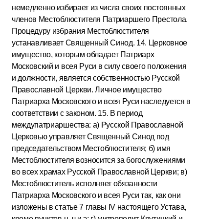
немедленно избирает из числа своих постоянных
членов Местоблюстителя Патриаршего Престола.
Процедуру избрания Местоблюстителя
устанавливает Священный Синод. 14. Церковное
имущество, которым обладает Патриарх
Московский и всея Руси в силу своего положения
и должности, является собственностью Русской
Православной Церкви. Личное имущество
Патриарха Московского и всея Руси наследуется в
соответствии с законом. 15. В период
междупатриаршества: а) Русской Православной
Церковью управляет Священный Синод под
председательством Местоблюстителя; б) имя
Местоблюстителя возносится за богослужениями
во всех храмах Русской Православной Церкви; в)
Местоблюститель исполняет обязанности
Патриарха Московского и всея Руси так, как они
изложены в статье 7 главы IV настоящего Устава,
кроме пунктов ц, ч и э; г) митрополит Крутицкий и