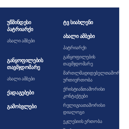
უწმინდესი
ტვ სიახლენი
პატრიარქი
ახალი ამბები
ახალი ამბები
პატრიარქი
განყოფილების
განყოფილების
თავმჯდომარე
თავმჯდომარე
მართლმადიდებელთაშორისი
ახალი ამბები
ურთიერთობა
ქრისტიანთაშორისი
ქადაგებები
კონტაქტები
რელიგიათაშორისი
გამოსვლები
დიალოგი
ეკლესიის ერთობა