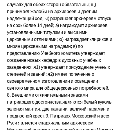
случаях для обеих сторон обязательны; щ)
принимает жалобы на архиереев и дает им
надлежащий ход; ы) разрешает архиереям отпуск
на срок более 14 дней; э) награждает архиереев
установленными титулами и высшими
церковными отличиями; ю) награждает клириков и
мирян церковными наградами; я) по
представлению Учебного комитета утверждает
создание новых кафедр в духовных учебных
заведениях; я1) утверждает присуждение ученых
степеней и званий; я2) имеет попечение о
своевременном изготовлении и освящении
святого мира для общецерковных потребностей.
8. Внешними отличительными знаками
патриаршего достоинства являются белый куколь,
зеленая мантия, две панагии, великий параман и
предносной крест. 9. Патриарх Московский и всея
Руси является епархиальным архиереем
Московской епархии, состоящей из города Москвы