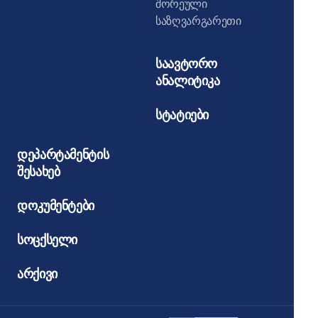
შორეული
საზღვარგარეთი
საავტორო
ანალიტიკა
სტატიები
დეპარტამენტის
შესახებ
დოკუმენტები
სოცქსელი
არქივი