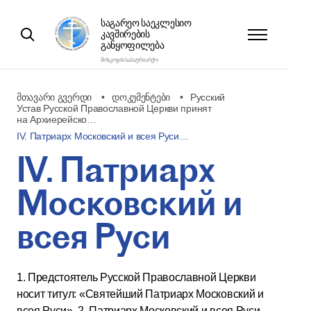
ᲡᲐᲒᲐᲠᲔᲝ ᲡᲐᲔᲙᲚᲔᲡᲘᲝ
ᲙᲐᲕᲨᲘᲠᲔᲑᲘᲡ
ᲒᲐᲜᲧᲝᲤᲘᲚᲔᲑᲐ
ᲛᲝᲡᲙᲝᲕᲘᲡ ᲡᲐᲞᲐᲢᲠᲘᲐᲠᲥᲝ
მთავარი გვერდი
დოკუმენტები
Русский
Устав Русской Православной Церкви принят
на Архиерейско…
IV. Патриарх Московский и всея Руси…
IV. Патриарх
Московский и
всея Руси
1. Предстоятель Русской Православной Церкви
носит титул: «Святейший Патриарх Московский и
всея Руси». 2. Патриарх Московский и всея Руси