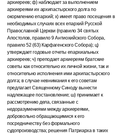
архиереев; ф) наблюдает за выполнением
архиереями их архипастырского долга по
окормлению епархий; х) имеет право посещения в
необходимых случаях всех епархий Русской
Православной Церкви (правило 34 святых
Апостолов, правило 9 Антиохийского Собора,
правило 52 (63) Карфагенского Собора); ц)
утверждает годовые отчеты епархиальных
архиереев; ч) преподает архиереям братские
советы как относительно их личной жизни, так и
относительно исполнения ими архипастырского
долга; в случае невнимания к его советам
предлагает Священному Синоду вынести
надлежащее постановление; ш) принимает к
рассмотрению дела, связанные с
недоразумениями между архиереями,
добровольно обращающимися к его
посредничеству без формального
судопроизводства; решения Патриарха в таких