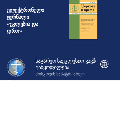
ელექტრონული
ჟურნალი
«ეკლესია და
დრო»
საგარეო საეკლესიო კავშირების
განყოფილება
ᲛᲝᲡᲙᲝᲕᲘᲡ ᲡᲐᲞᲐᲢᲠᲘᲐᲠᲥᲝ
ეს ვებგვერდი შეიქმნა ქრისტიანული
კულტურისა და მემკვიდრეობის
მხარდაჭერის ფონდის დახმარებით