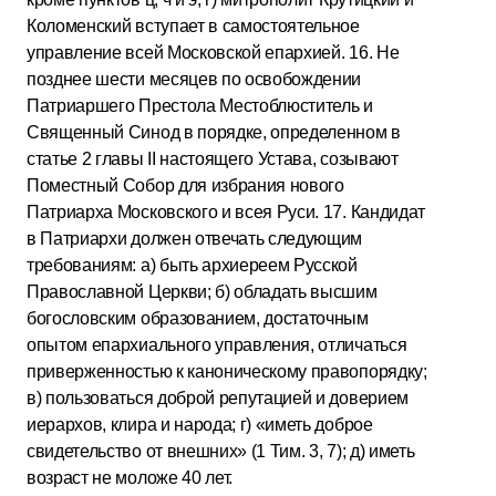
Коломенский вступает в самостоятельное
управление всей Московской епархией. 16. Не
позднее шести месяцев по освобождении
Патриаршего Престола Местоблюститель и
Священный Синод в порядке, определенном в
статье 2 главы II настоящего Устава, созывают
Поместный Собор для избрания нового
Патриарха Московского и всея Руси. 17. Кандидат
в Патриархи должен отвечать следующим
требованиям: а) быть архиереем Русской
Православной Церкви; б) обладать высшим
богословским образованием, достаточным
опытом епархиального управления, отличаться
приверженностью к каноническому правопорядку;
в) пользоваться доброй репутацией и доверием
иерархов, клира и народа; г) «иметь доброе
свидетельство от внешних» (1 Тим. 3, 7); д) иметь
возраст не моложе 40 лет.