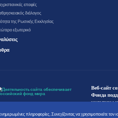
αχριστιανικές επαφές
αθρησκειακός διάλογος
ότητα της Ρωσικής Εκκλησίας
ώτερο εξωτερικό
ναλύσεις
ρθρα
Веб-сайт с
Фонда под
культуры и
ο ενημερωμένες πληροφορίες. Συνεχίζοντας να χρησιμοποιείτε τον 