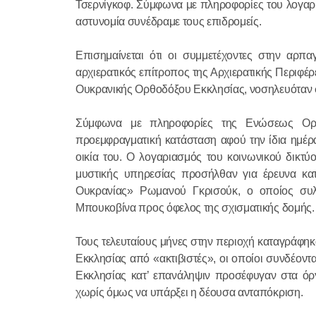
Τσερνίγκοφ. Σύμφωνα με πληροφορίες του λογαρι
αστυνομία συνέδραμε τους επιδρομείς.
Επισημαίνεται ότι οι συμμετέχοντες στην αρπ
αρχιερατικός επίτροπος της Αρχιερατικής Περιφέρ
Ουκρανικής Ορθοδόξου Εκκλησίας, νοσηλευόταν 
Σύμφωνα με πληροφορίες της Ενώσεως Ορθ
προεμφραγματική κατάσταση αφού την ίδια ημέρ
οικία του. Ο λογαριασμός του κοινωνικού δικτύ
μυστικής υπηρεσίας προσήλθαν για έρευνα κατ
Ουκρανίας» Ρωμανού Γκρισούκ, ο οποίος συλ
Μπουκοβίνα προς όφελος της σχισματικής δομής.
Τους τελευταίους μήνες στην περιοχή καταγράφη
Εκκλησίας από «ακτιβιστές», οι οποίοι συνδέον
Εκκλησίας κατ’ επανάληψιν προσέφυγαν στα όργ
χωρίς όμως να υπάρξει η δέουσα ανταπόκριση.