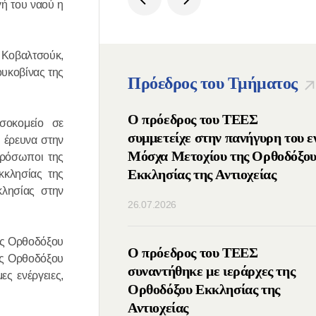
ή του ναού η
 Κοβαλτσούκ,
ουκοβίνας της
Πρόεδρος του Τμήματος
ος Πατριάρχης
Ο πρόεδρος του ΤΕΕΣ
σοκομείο σε
μμετείχε στις ΙΔ΄
συμμετείχε στην πανήγυρη του ε
 έρευνα στην
νιάτικες
Μόσχα Μετοχίου της Ορθοδόξο
πρόσωποι της
υτικές Συναντήσεις
Εκκλησίας της Αντιοχείας
κκλησίας της
λησίας στην
λιο της Ομοσπονδίας
26.07.2026
) της Ρωσίας
κής Ορθοδόξου
οιήθηκε τηλεφωνική
Ο πρόεδρος του ΤΕΕΣ
κής Ορθοδόξου
μεταξύ των
συναντήθηκε με ιεράρχες της
ς ενέργειες,
νων των Ορθοδόξων
Ορθοδόξου Εκκλησίας της
Ρωσίας και Σερβίας
Αντιοχείας