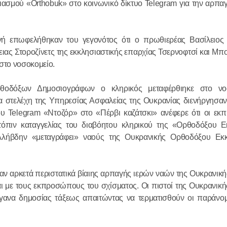
ασμού «Orthobuk» στο κοινωνικό δίκτυο Telegram για την αρπαγ
αγή επωφελήθηκαν του γεγονότος ότι ο πρωθιερέας Βασίλειος
ειας Στοροζίνετς της εκκλησιαστικής επαρχίας Τσερνοφτσί και Μπ
στο νοσοκομείο.
Ο Αγιώτατ
οδόξων Δημοσιογράφων ο κληρικός μεταφέρθιηκε στο νο
Κύριλλος συ
α στελέχη της Υπηρεσίας Ασφαλείας της Ουκρανίας διενήργησαν
Χριστουγεν
ου Telegram «Ντοζόρ» στο «Πέρβι καζάτσκι» ανέφερε ότι οι εκ
Κοινοβουλε
όπιν καταγγελίας του διαβόητου κληρικού της «Ορθοδόξου Ε
λήβδην «μεταγράφει» ναούς της Ουκρανικής Ορθοδόξου Εκκ
στο Συμβού
29.01.2026
(Άνω Βουλή
καν αρκετά περιστατικά βίαιης αρπαγής ιερών ναών της Ουκρανι
Πραγματοπ
ται με τους εκπροσώπους του σχίσματος. Οι πιστοί της Ουκρανι
συνομιλία 
ανα δημοσίας τάξεως απαιτώντας να τερματισθούν οι παράνομε
Προκαθημέ
Εκκλησιών 