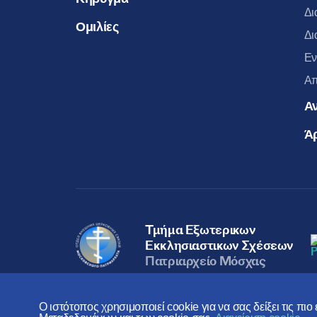
Δι
Ομιλίες
Δι
Εν
Απ
Α
Ά
Τμήμα Εξωτερικων
Εκκλησιαστικων Σχέσεων
Πατριαρχείο Μόσχας
Ο ιστότοπος χρησιμοποιεί cookie για να σας δείξει τις πι