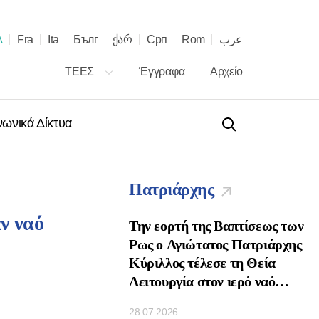
λ
Fra
Ita
Бълг
ქარ
Срп
Rom
عرب
ΤΕΕΣ
Έγγραφα
Αρχείο
νωνικά Δίκτυα
Πατριάρχης
ν ναό
 τῇ ἑορτῇ τῶν
Την εορτή της Βαπτίσεως των
νων τοῦ Πατριάρχου
Ρως ο Αγιώτατος Πατριάρχης
ὶ Πασῶν τῶν
Κύριλλος τέλεσε τη Θεία
κ. Κυρίλλου
Λειτουργία στον ιερό ναό
Κοιμήσεως της Θεοτόκου στο
28.07.2026
Κρεμλίνο της Μόσχας