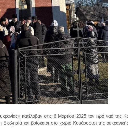
Ο Αγιώτατ
Κύριλλος σ
Γάλλο κοιν
ντε Γκωλ
18.12.2025
Πραγματοπ
συνομιλία 
Προκαθημέ
Εκκλησιών 
18.12.2025
ρανίας» κατέλαβαν στις 6 Μαρτίου 2025 τον ιερό ναό της Κ
 Εκκλησία και βρίσκεται στο χωριό Κομάροφτσι της ουκρανικής