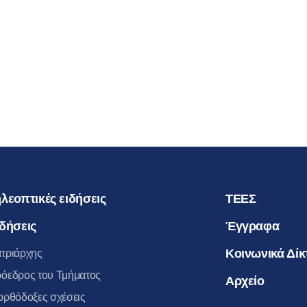
ΠΡΟΣΩΡΙ
ΑΠΟΣΧΙΣ
ΑΥΤΗΝ Α
23.04.2016
ΜΗΤΡΟΠ
ΒΟΛΟΚΟΛ
λεοπτικές ειδήσεις
ΤΕΕΣ
δήσεις
Έγγραφα
Κοινωνικά Δίκ
τριάρχης
όεδρος του Τμήματος
Αρχείο
ορθόδοξες σχέσεις