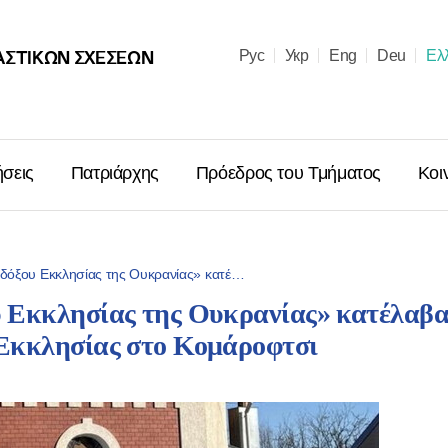
ΑΣΤΙΚΩΝ ΣΧΈΣΕΩΝ
Рус
Укр
Eng
Deu
Ελ
ήσεις
Πατριάρχης
Πρόεδρος του Τμήματος
Κοι
όξου Εκκλησίας της Ουκρανίας» κατέ…
 Εκκλησίας της Ουκρανίας» κατέλαβα
Μήνυμα ἐπὶ
Εκκλησίας στο Κομάροφτσι
Χριστουγέν
Μόσχας κα
Ῥωσσιῶν κ.
06.01.2026