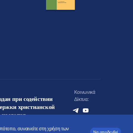
Κοινωνικά
оздан при содействии
Δίκτυα:
держки христианской
 наследия
ιστότοπο, συναινείτε στη χρήση των
Να αποδεχθεί