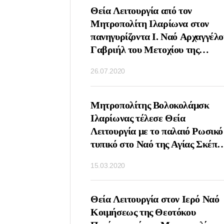
ΤΟΥΡΓΙΑ ΤΗΝ
Θεία Λειτουργία από τον
ΝΗΜΗΣ ΤΟΥ
Μητροπολίτη Ιλαρίωνα στον
ΙΚΟΛΑΟΥ ΑΠΟ ΤΟΝ
πανηγυρίζοντα Ι. Ναό Αρχαγγέλο
ΛΙΤΗ ΙΛΑΡΩΝΑ
Γαβριήλ του Μετοχίου της
ΟΧΙΟΝ ΤΗΣ
Εκκλησίας της Αντιοχείας στη
26.07.2020
ΑΣ ΤΣΕΧΙΑΣ ΚΑΙ
Μόσχα
ΑΣ ΣΤΗ ΜΟΣΧΑ
ΤΟΥΡΓΙΑ ΤΗΝ
Μητροπολίτης Βολοκολάμσκ
Υ ΑΓΙΟΥ ΣΕΡΓΙΟΥ
Ιλαρίωνας τέλεσε Θεία
ΤΟΝΕΖ ΑΠΟ ΤΟΝ
Λειτουργία με το παλαιό Ρωσικό
ΟΛΙΤΗ
τυπικό στο Ναό της Αγίας Σκέπη
ΑΜΣΚ ΙΛΑΡΙΩΝΑ
Ρουμπτσόβο Μόσχα
15.03.2020
Ο ΝΑΟ ΑΓΙΟΥ
ΟΣ ΤΗΣ ΛΑΥΡΑΣ
Υ ΣΕΡΓΙΟΥ
ΕΙΣΔΟΧΗΣ ΣΤΗΝ
Θεία Λειτουργία στον Ιερό Ναό
Η ΕΚΚΛΗΣΙΑ ΤΩΝ
Κοιμήσεως της Θεοτόκου