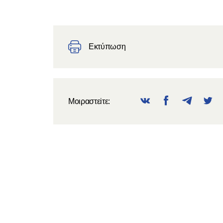
Εκτύπωση
Μοιραστεiτε: