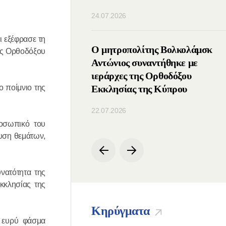
24.07.2026
 εξέφρασε τη
ς του ΤΕΕΣ
Ο μητροπολίτης Βολκολάμσκ
της Ορθοδόξου
ε με τον Πατριάρχη
Αντώνιος συναντήθηκε με
ιεράρχες της Ορθοδόξου
ο ποίμνιο της
Εκκλησίας της Κύπρου
22.07.2026
ροσωπικό του
υση θεμάτων,
νατότητα της
κκλησίας της
Κηρύγματα
α ευρύ φάσμα