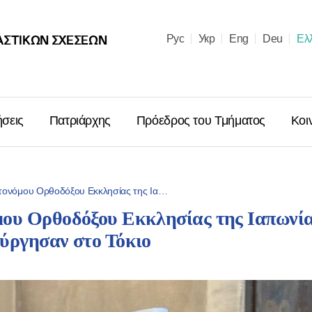
ΑΣΤΙΚΩΝ ΣΧΈΣΕΩΝ
Рус
Укр
Eng
Deu
Ελ
ήσεις
Πατριάρχης
Πρόεδρος του Τμήματος
Κοι
τονόμου Ορθοδόξου Εκκλησίας της Ια…
ου Ορθοδόξου Εκκλησίας της Ιαπωνία
Μήνυμα ἐπὶ
ύργησαν στο Τόκιο
Χριστουγέν
Μόσχας κα
Ῥωσσιῶν κ.
06.01.2026