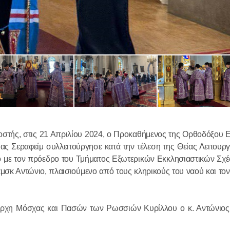
Ο Αγιώτατ
Κύριλλος συ
Χριστουγεν
Κοινοβουλε
οστής, στις 21 Απριλίου 2024, ο Προκαθήμενος της Ορθοδόξου Ε
στο Συμβού
ς Σεραφείμ συλλειτούργησε κατά την τέλεση της Θείας Λειτουργ
29.01.2026
(Άνω Βουλή
ο με τον πρόεδρο του Τμήματος Εξωτερικών Εκκλησιαστικών Σχ
κ Αντώνιο, πλαισιούμενο από τους κληρικούς του ναού και τον 
Πραγματοπ
συνομιλία 
άρχη Μόσχας και Πασών των Ρωσσιών Κυρίλλου ο κ. Αντώνιος
Προκαθημέ
Εκκλησιών 