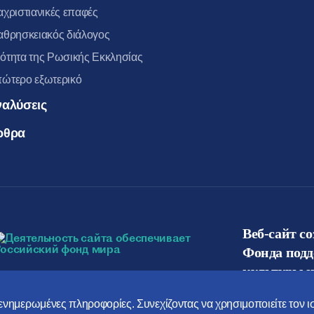
αχριστιανικές επαφές
αθρησκειακός διάλογος
ότητα της Ρωσικής Εκκλησίας
ώτερο εξωτερικό
ναλύσεις
ρθρα
Веб-сайт с
Фонда под
культуры и
ο ενημερωμένες πληροφορίες. Συνεχίζοντας να χρησιμοποιείτε τον 