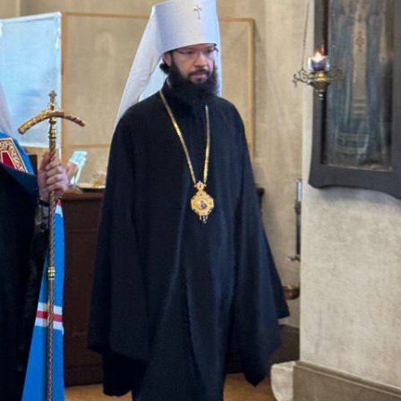
Ο Αγιώτατ
Κύριλλος σ
Γάλλο κοιν
ντε Γκωλ
18.12.2025
Πραγματοπ
συνομιλία 
Προκαθημέ
Εκκλησιών 
18.12.2025