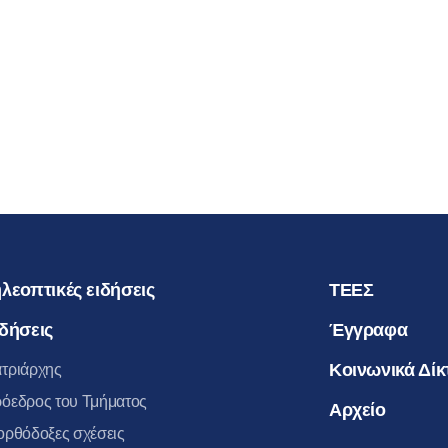
ΠΡΟΣΩΡΙ
ΑΠΟΣΧΙΣ
ΑΥΤΗΝ Α
23.04.2016
ΜΗΤΡΟΠ
ΒΟΛΟΚΟΛ
λεοπτικές ειδήσεις
ΤΕΕΣ
δήσεις
Έγγραφα
Κοινωνικά Δίκ
τριάρχης
όεδρος του Τμήματος
Αρχείο
ορθόδοξες σχέσεις