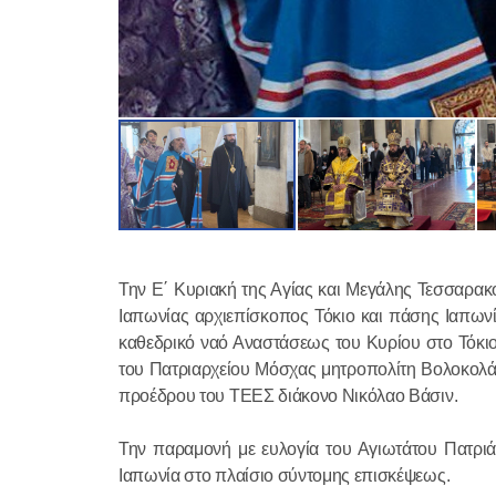
Την Ε΄ Κυριακή της Αγίας και Μεγάλης Τεσσαρακ
Ιαπωνίας αρχιεπίσκοπος Τόκιο και πάσης Ιαπωνία
καθεδρικό ναό Αναστάσεως του Κυρίου στο Τόκι
του Πατριαρχείου Μόσχας μητροπολίτη Βολοκολάμσ
προέδρου του ΤΕΕΣ διάκονο Νικόλαο Βάσιν.
Την παραμονή με ευλογία του Αγιωτάτου Πατρι
Ιαπωνία στο πλαίσιο σύντομης επισκέψεως.