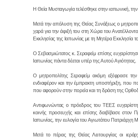
Η Θεία Μυσταγωγία τελέσθηκε στην ιαπωνική, την 
Μετά την απόλυση της Θείας Συνάξεως ο μητροπο
χαρά για την άφιξή του στη Χώρα του Ανατέλλοντ
Εκκλησίας της Ιαπωνίας με τη Μητέρα Εκκλησία 
Ο Σεβασμιώτατος κ. Σεραφείμ επίσης ευχαρίστησε
Ιαπωνίας πάντα δέεται υπέρ της Αυτού Αγιότητας.
Ο μητροπολίτης Σεραφείμ ακόμη εξέφρασε τη
ενδιαφέρον και την έμπρακτη υποστήριξη, που π
που αφορούν στην πορεία και τη δράση της Ορθο
Αντιφωνώντας ο πρόεδρος του ΤΕΕΣ ευχαρίστησε 
κοινής προσευχής και επίσης δαιβίβασε στον Π
Ιαπωνίας, την ευλογία του Αγιωτάτου Πατριάρχη
Μετά το πέρας της Θείας Λειτουργίας οι ιερά