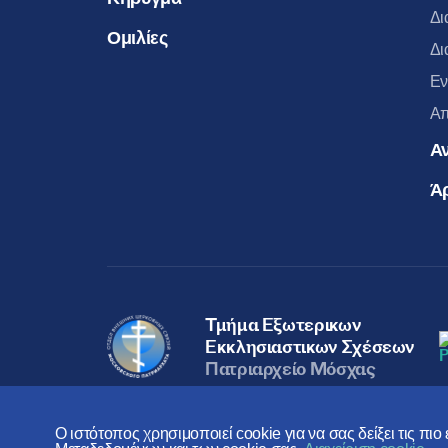
Δι
Ομιλίες
Δι
Εν
Απ
Α
Ά
Τμήμα Εξωτερικων
Εκκλησιαστικων Σχέσεων
Πατριαρχείο Μόσχας
Ο ιστότοπος χρησιμοποιεί cookie για να σας δείξει τις πι