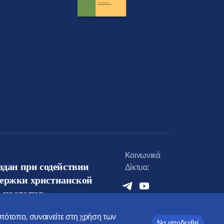
Κοινωνικά
оздан при содействии
Δίκτυα:
держки христианской
 наследия
ιστότοπο, συναινείτε στη χρήση των
Να αποδεχθεί