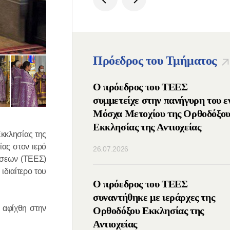
Πρόεδρος του Τμήματος
ος Πατριάρχης
Ο πρόεδρος του ΤΕΕΣ
μμετείχε στις ΙΔ΄
συμμετείχε στην πανήγυρη του ε
νιάτικες
Μόσχα Μετοχίου της Ορθοδόξο
υτικές Συναντήσεις
Εκκλησίας της Αντιοχείας
κκλησίας της
λιο της Ομοσπονδίας
ίας στον ιερό
26.07.2026
) της Ρωσίας
έσεων (ΤΕΕΣ)
ιδιαίτερο του
οιήθηκε τηλεφωνική
Ο πρόεδρος του ΤΕΕΣ
μεταξύ των
συναντήθηκε με ιεράρχες της
 αφίχθη στην
νων των Ορθοδόξων
Ορθοδόξου Εκκλησίας της
Ρωσίας και Σερβίας
Αντιοχείας