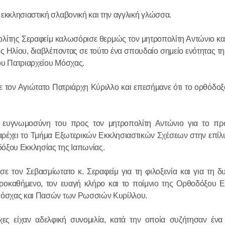
εκκλησιαστική σλαβονική και την αγγλική γλώσσα.
18.12.2025
λίτης Σεραφείμ καλωσόρισε θερμώς τον μητροπολίτη Αντώνιο και
Ο πρόεδρο
ος Ηλίου, διαβλέποντας σε τούτο ένα σπουδαίο σημείο ενότητας 
συναντήθηκ
του Πατριαρχείου Μόσχας.
Σερβίας
 τον Αγιώτατο Πατριάρχη Κύριλλο και επεσήμανε ότι το ορθόδοξ
18.12.2025
ν ευγνωμοσύνη του προς τον μητροπολίτη Αντώνιο για το π
αρέχει το Τμήμα Εξωτερικών Εκκλησιαστικών Σχέσεων στην επίλ
δόξου Εκκλησίας της Ιαπωνίας.
τον Σεβασμίωτατο κ. Σεραφείμ για τη φιλοξενία και για τη δυ
ροκαθήμενο, τον ευαγή κλήρο και το ποίμνιο της Ορθοδόξου Ε
 Μόσχας και Πασών των Ρωσσιών Κυρίλλου.
ρχες είχαν αδελφική συνομιλία, κατά την οποία συζήτησαν έν