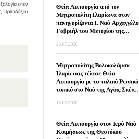
οξολογία στον
ΤΟΥΡΓΙΑ ΤΗΝ
Θεία Λειτουργία από τον
ής Ορθοδόξου
ΝΗΜΗΣ ΤΟΥ
Μητροπολίτη Ιλαρίωνα στον
ΙΚΟΛΑΟΥ ΑΠΟ ΤΟΝ
πανηγυρίζοντα Ι. Ναό Αρχαγγέλο
ΛΙΤΗ ΙΛΑΡΩΝΑ
Γαβριήλ του Μετοχίου της
ΟΧΙΟΝ ΤΗΣ
Εκκλησίας της Αντιοχείας στη
26.07.2020
ΑΣ ΤΣΕΧΙΑΣ ΚΑΙ
Μόσχα
ΑΣ ΣΤΗ ΜΟΣΧΑ
ΤΟΥΡΓΙΑ ΤΗΝ
Μητροπολίτης Βολοκολάμσκ
Υ ΑΓΙΟΥ ΣΕΡΓΙΟΥ
Ιλαρίωνας τέλεσε Θεία
ΤΟΝΕΖ ΑΠΟ ΤΟΝ
Λειτουργία με το παλαιό Ρωσικό
ΟΛΙΤΗ
τυπικό στο Ναό της Αγίας Σκέπη
ΑΜΣΚ ΙΛΑΡΙΩΝΑ
Ρουμπτσόβο Μόσχα
15.03.2020
Ο ΝΑΟ ΑΓΙΟΥ
ΟΣ ΤΗΣ ΛΑΥΡΑΣ
Υ ΣΕΡΓΙΟΥ
ΕΙΣΔΟΧΗΣ ΣΤΗΝ
Θεία Λειτουργία στον Ιερό Ναό
Η ΕΚΚΛΗΣΙΑ ΤΩΝ
Κοιμήσεως της Θεοτόκου