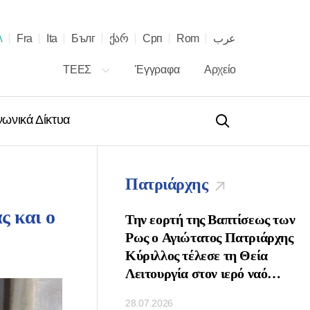
λ
Fra
Ita
Бълг
ქარ
Срп
Rom
عرب
ΤΕΕΣ
Έγγραφα
Αρχείο
νωνικά Δίκτυα
Πατριάρχης
ς και ο
 τῇ ἑορτῇ τῶν
Την εορτή της Βαπτίσεως των
νων τοῦ Πατριάρχου
Ρως ο Αγιώτατος Πατριάρχης
ὶ Πασῶν τῶν
Κύριλλος τέλεσε τη Θεία
κ. Κυρίλλου
Λειτουργία στον ιερό ναό
Κοιμήσεως της Θεοτόκου στο
28.07.2026
Κρεμλίνο της Μόσχας