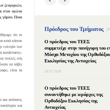
ν ζευγαριών,
αι στον αγώνα
ής γάμου. Ποια
Πρόεδρος του Τμήματος
θήκαμε ότι το
αι κατά κάποιο
ος Πατριάρχης
Ο πρόεδρος του ΤΕΕΣ
ην ευλογία των
μμετείχε στις ΙΔ΄
συμμετείχε στην πανήγυρη του ε
τη κατάσταση».
νιάτικες
Μόσχα Μετοχίου της Ορθοδόξο
άρα πολλές στη
υτικές Συναντήσεις
Εκκλησίας της Αντιοχείας
ύνατο να λάβει
λιο της Ομοσπονδίας
ραφο, είναι τα
26.07.2026
) της Ρωσίας
οιήθηκε τηλεφωνική
Ο πρόεδρος του ΤΕΕΣ
μεταξύ των
συναντήθηκε με ιεράρχες της
α και ανάταση.
νων των Ορθοδόξων
Ορθοδόξου Εκκλησίας της
επανάληψιν και
Ρωσίας και Σερβίας
Αντιοχείας