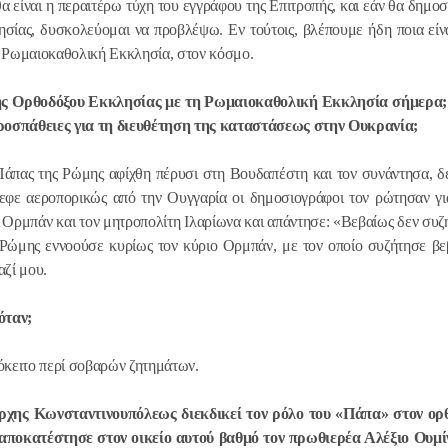
α είναι η περαιτέρω τύχη του εγγράφου της Επιτροπής, και εάν θα δημοσι
ησίας, δυσκολεύομαι να προβλέψω. Εν τούτοις, βλέπουμε ήδη ποια είν
η Ρωμαιοκαθολική Εκκλησία, στον κόσμο.
κής Ορθοδόξου Εκκλησίας με τη Ρωμαιοκαθολική Εκκλησία σήμερα;
προσπάθειες για τη διευθέτηση της καταστάσεως στην Ουκρανία;
 Πάπας της Ρώμης αφίχθη πέρυσι στη Βουδαπέστη και τον συνάντησα, 
ρεφε αεροπορικώς από την Ουγγαρία οι δημοσιογράφοι τον ρώτησαν γ
 Ορμπάν και τον μητροπολίτη Ιλαρίωνα και απάντησε: «Βεβαίως δεν συ
Ρώμης εννοούσε κυρίως τον κύριο Ορμπάν, με τον οποίο συζήτησε βε
αζί μου.
όταν;
ρόκειτο περί σοβαρών ζητημάτων.
άρχης Κωνσταντινουπόλεως διεκδικεί τον ρόλο του «Πάπα» στον ορ
αποκατέστησε στον οικείο αυτού βαθμό τον πρωθιερέα Αλέξιο Ουμίν