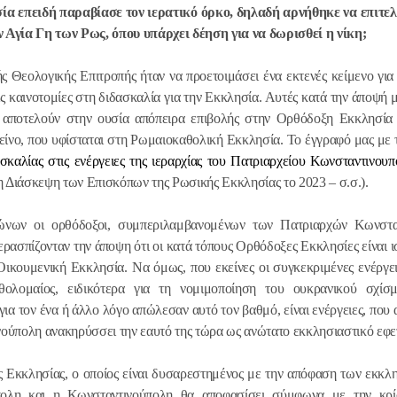
 επειδή παραβίασε τον ιερατικό όρκο, δηλαδή αρνήθηκε να επιτελε
ν Αγία Γη των Ρως, όπου υπάρχει δέηση για να δωρισθεί η νίκη;
 Θεολογικής Επιτροπής ήταν να προετοιμάσει ένα εκτενές κείμενο για
ς καινοτομίες στη διδασκαλία για την Εκκλησία. Αυτές κατά την άποψή 
 αποτελούν στην ουσία απόπειρα επιβολής στην Ορθόδοξη Εκκλησία
κείνο, που υφίσταται στη Ρωμαιοκαθολική Εκκλησία. Το έγγραφό μας με
καλίας στις ενέργειες της ιεραρχίας του Πατριαρχείου Κωνσταντινουπ
η Διάσκεψη των Επισκόπων της Ρωσικής Εκκλησίας το 2023 –
σ.σ.).
ιώνων οι ορθόδοξοι, συμπεριλαμβανομένων των Πατριαρχών Κωνστα
ασπίζονταν την άποψη ότι οι κατά τόπους Ορθόδοξες Εκκλησίες είναι ι
 Οικουμενική Εκκλησία. Να όμως, που εκείνες οι συγκεκριμένες ενέργειε
λομαίος, ειδικότερα για τη νομιμοποίηση του ουκρανικού σχίσμ
για τον ένα ή άλλο λόγο απώλεσαν αυτό τον βαθμό, είναι ενέργειες, που
ούπολη ανακηρύσσει την εαυτό της τώρα ως ανώτατο εκκλησιαστικό εφετ
 Εκκλησίας, ο οποίος είναι δυσαρεστημένος με την απόφαση των εκκλ
πολη και η Κωνσταντινούπολη θα αποφασίσει σύμφωνα με την κρί