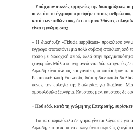
– Υπάρχουν πολλές ερμηνείες της διακηρύξεως: οι μ
οι δε ότι το έγγραφο προσφέρει στους ανθρώπους
κατά των παθών τους, ότι οι προσελθόντες ευλογούν
είναι η γνώμη σας;
– Η διακήρυξη «
Fiducia
supplicans
» προκάλεσε αναμ
έγγραφο αποτυπώνει μια πολύ σοβαρή απόκλιση από τους
τρόπο με διαδοχική σειρά, αλλά στην πραγματικότητα 
ζευγαριών. Μάλιστα μνημονεύονται δύο κατηγορίες ζευ
Δηλαδή είναι άνδρας και γυναίκα, οι οποίοι ζουν σε
Ρωμαιοκαθολική Εκκλησία, διότι η διαδικασία διαλύσ
κανείς την ευλογία της Εκκλησίας για διαζύγιο. Μι
ομοφυλόφιλα ζευγάρια. Και στους μεν, και στους δε εφα
– Πού εδώ, κατά τη γνώμη της Επιτροπής, ευρίσκετ
– Για τα ομοφυλόφιλα ζευγάρια γίνεται λόγος ως για α
Δηλαδή, επιτρέπεται να ευλογούνται ακριβώς ζευγάρια