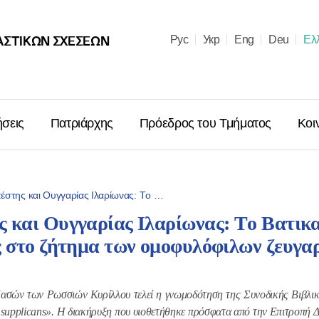
ΑΣΤΙΚΩΝ ΣΧΈΣΕΩΝ
Рус
Укр
Eng
Deu
Ελ
ήσεις
Πατριάρχης
Πρόεδρος του Τμήματος
Κοι
στης και Ουγγαρίας Ιλαρίωνας: Tο …
 και Ουγγαρίας Ιλαρίωνας: Tο Βατικ
Μήνυμα ἐπὶ
ς στο ζήτημα των ομοφυλόφιλων ζευγα
Χριστουγέν
Μόσχας κα
Ῥωσσιῶν κ.
ασών των Ρωσσιών Κυρίλλου τελεί η γνωμοδότηση της Συνοδικής Βιβλι
supplicans
». Η διακήρυξη που υιοθετήθηκε πρόσφατα από την Επιτροπή Δ
06.01.2026