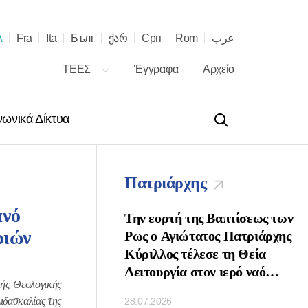
λ
Fra
Ita
Бълг
ქარ
Срп
Rom
عرب
ΤΕΕΣ
Έγγραφα
Αρχείο
νωνικά Δίκτυα
Πατριάρχης
ανό
 τῇ ἑορτῇ τῶν
Την εορτή της Βαπτίσεως των
ριών
νων τοῦ Πατριάρχου
Ρως ο Αγιώτατος Πατριάρχης
ὶ Πασῶν τῶν
Κύριλλος τέλεσε τη Θεία
κ. Κυρίλλου
Λειτουργία στον ιερό ναό
κής Θεολογικής
Κοιμήσεως της Θεοτόκου στο
ιδασκαλίας της
28.07.2026
Κρεμλίνο της Μόσχας