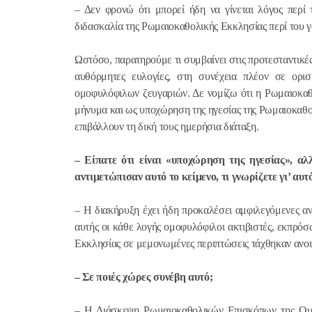
– Δεν φρονώ ότι μπορεί ήδη να γίνεται λόγος περί
διδασκαλία της Ρωμαιοκαθολικής Εκκλησίας περί του 
Ωστόσο, παρατηρούμε τι συμβαίνει στις προτεσταντικές
αυθόρμητες ευλογίες, στη συνέχεια πλέον σε ορισ
ομοφυλόφιλων ζευγαριών. Δε νομίζω ότι η Ρωμαιοκαθ
μήνυμα και ως υποχώρηση της ηγεσίας της Ρωμαιοκαθο
επιβάλλουν τη δική τους ημερήσια διάταξη.
– Είπατε ότι είναι «υποχώρηση της ηγεσίας», αλ
αντιμετώπισαν αυτό το κείμενο, τι γνωρίζετε γι’ αυτ
– Η διακήρυξη έχει ήδη προκαλέσει αμφιλεγόμενες αν
αυτής οι κάθε λογής ομοφυλόφιλοι ακτιβιστές, εκπρόσ
Εκκλησίας σε μεμονωμένες περιπτώσεις τάχθηκαν ανοικ
– Σε ποιές χώρες συνέβη αυτό;
– Η Διάσκεψη Ρωμαιοκαθολικών Επισκόπων της Ουγ