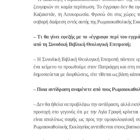
ζευγαριών σε καμία περίπτωση. Το έγγραφο δεν θα εφα
Καζακστάν, τη Λευκορωσία. Φρονώ ότι στις χώρες τ
σοβαρή διαίρεση εντός αυτής της Ρωμαιοκαθολικής Εκκ
– Τι θα γίνει εφεξής με το «έγγραφο περί του εγ
από τη Συνοδική Βιβλική Θεολογική Επιτροπή;
– Η Συνοδική Βιβλική Θεολογική Επιτροπή πάντοτε ερ
ένα κείμενο το προωθούμε στον Πατριάρχη και στη συν
δημοσιεύεται με διορθώσεις, είτε τίθεται ως βάση κάπ
– Ποια αντίδραση αναμένετε από τους Ρωμαιοκαθο
– Δεν θα ήθελα να προβλέψω την αντίδραση, αλλά εκπ
προσοχή στο γεγονός ότι με την Αγία Γραφή κρίνεται
είναι απολύτως σαφής ως προς την ομοφυλοφιλική σ
Ρωμαιοκαθολικής Εκκλησίας αντιτίθενται στους βασικού