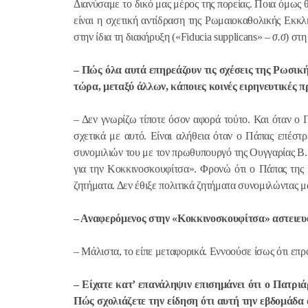
Διανύσαμε το δικό μας μέρος της πορείας. Ποια όμως θ
είναι η σχετική αντίδραση της Ρωμαιοκαθολικής Εκκλ
στην ίδια τη διακήρυξη («
Fiducia
supplicans
» –
σ.σ
) στ
– Πώς όλα αυτά επηρεάζουν τις σχέσεις της Ρωσι
τώρα, μεταξύ άλλων, κάποιες κοινές ειρηνευτικές 
– Δεν γνωρίζω τίποτε όσον αφορά τούτο. Και όταν ο
σχετικά με αυτό. Είναι αλήθεια όταν ο Πάπας επέστ
συνομιλιών του με τον πρωθυπουργό της Ουγγαρίας Β.
για την Κοκκινοσκουφίτσα». Φρονώ ότι ο Πάπας της 
ζητήματα. Δεν έθιξε πολιτικά ζητήματα συνομιλώντας μ
– Αναφερόμενος στην «Κοκκινοσκουφίτσα» αστειευ
– Μάλιστα, το είπε μεταφορικά. Εννοούσε ίσως ότι επ
– Είχατε κατ’ επανάληψιν επισημάνει ότι ο Πατρι
Πώς σχολιάζετε την είδηση ότι αυτή την εβδομάδα 