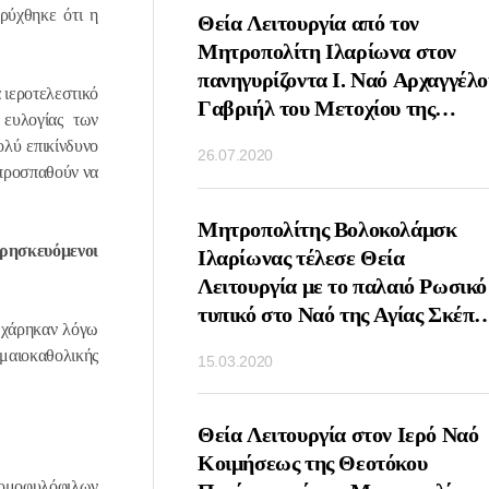
ρύχθηκε ότι η
ΤΟΥΡΓΙΑ ΤΗΝ
Θεία Λειτουργία από τον
ΝΗΜΗΣ ΤΟΥ
Μητροπολίτη Ιλαρίωνα στον
ΙΚΟΛΑΟΥ ΑΠΟ ΤΟΝ
πανηγυρίζοντα Ι. Ναό Αρχαγγέλο
 ιεροτελεστικό
ΛΙΤΗ ΙΛΑΡΩΝΑ
Γαβριήλ του Μετοχίου της
 ευλογίας των
ΟΧΙΟΝ ΤΗΣ
Εκκλησίας της Αντιοχείας στη
ολύ επικίνδυνο
26.07.2020
ΑΣ ΤΣΕΧΙΑΣ ΚΑΙ
Μόσχα
 προσπαθούν να
ΑΣ ΣΤΗ ΜΟΣΧΑ
ΤΟΥΡΓΙΑ ΤΗΝ
Μητροπολίτης Βολοκολάμσκ
θρησκευόμενοι
Υ ΑΓΙΟΥ ΣΕΡΓΙΟΥ
Ιλαρίωνας τέλεσε Θεία
ΤΟΝΕΖ ΑΠΟ ΤΟΝ
Λειτουργία με το παλαιό Ρωσικό
ΟΛΙΤΗ
τυπικό στο Ναό της Αγίας Σκέπη
ι χάρηκαν λόγω
ΑΜΣΚ ΙΛΑΡΙΩΝΑ
Ρουμπτσόβο Μόσχα
ωμαιοκαθολικής
15.03.2020
Ο ΝΑΟ ΑΓΙΟΥ
ΟΣ ΤΗΣ ΛΑΥΡΑΣ
Υ ΣΕΡΓΙΟΥ
ΕΙΣΔΟΧΗΣ ΣΤΗΝ
Θεία Λειτουργία στον Ιερό Ναό
Η ΕΚΚΛΗΣΙΑ ΤΩΝ
Κοιμήσεως της Θεοτόκου
 ομοφυλόφιλων