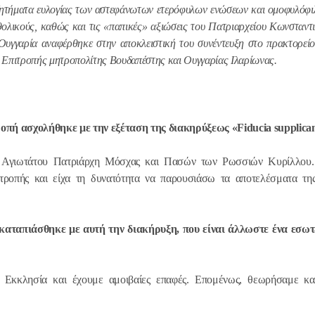
ητήματα ευλογίας των αστεφάνωτων ετερόφυλων ενώσεων και ομοφυλόφι
θολικούς, καθώς και τις «παπικές» αξιώσεις του Πατριαρχείου Κωνσταντ
Ο Αγιώτατ
υγγαρία αναφέρθηκε στην αποκλειστική του συνέντευξη στο πρακτορεί
Κύριλλος σ
 Επιτροπής μητροπολίτης Βουδαπέστης και Ουγγαρίας Ιλαρίωνας.
Γάλλο κοιν
ντε Γκωλ
18.12.2025
ροπή ασχολήθηκε με την εξέταση της διακηρύξεως «
Fiducia
supplica
ου Αγιωτάτου Πατριάρχη Μόσχας και Πασών των Ρωσσιών Κυρίλλου
Πραγματοπ
τροπής και είχα τη δυνατότητα να παρουσιάσω τα αποτελέσματα της
συνομιλία 
Προκαθημέ
Εκκλησιών 
καταπιάσθηκε με αυτή την διακήρυξη, που είναι άλλωστε ένα εσωτ
18.12.2025
ή Εκκλησία και έχουμε αμοιβαίες επαφές. Επομένως, θεωρήσαμε κ