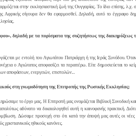
ΠΡΟΣΩΡΙ
ρμόζεται στην εκκλησιαστική ζωή της Ουγγαρίας. Το ίδιο επίσης, λ.χ. σ
ΑΠΟΣΧΙΣ
ης Αφρικής σίγουρα δεν θα εφαρμοσθεί. Δηλαδή, αυτό το έγγραφο δη
ΑΥΤΗΝ Α
λησίας.
23.04.2016
ΜΗΤΡΟΠ
ΒΟΛΟΚΟΛ
γράφου», δηλαδή με τα πορίσματα της συζητήσεως της διακηρύξεως 
γάζεται με εντολή του Αγιωτάτου Πατριάρχη ή της Ιεράς Συνόδου. Ότ
έχεια ο Αγιώτατος αποφασίζει τα περαιτέρω. Είτε δημοσιεύεται το κείμ
οιων αποφάσεων, ενεργειών, επιστολών...
λικούς στη γνωμοδότηση της Επιτροπής της Ρωσικής Εκκλησίας;
ληρώσαμε το έργο μας. Η Επιτροπή μας ονομάζεται Βιβλική Συνοδική κα
 απολύτως αδύνατο να δικαιολογηθεί αυτή η καινοφανής πρακτική. Διότ
υμβίωση. Δώσαμε προσοχή στο ότι κατά την άποψή μας αυτές οι νέες 
ς χριστιανικούς ηθικούς κανόνες.