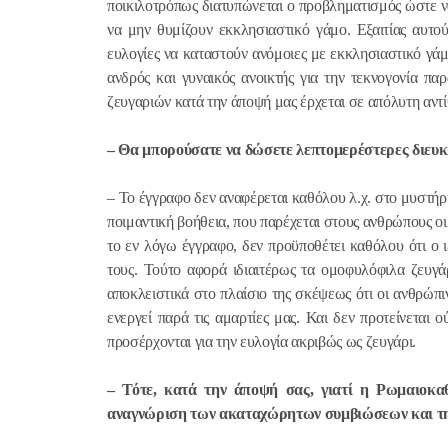
ποικιλοτρόπως διατυπώνεται ο προβληματισμός ώστε να
να μην θυμίζουν εκκλησιαστικό γάμο. Εξαιτίας αυτο
ευλογίες να καταστούν ανόμοιες με εκκλησιαστικό γάμ
ανδρός και γυναικός ανοικτής για την τεκνογονία π
ζευγαριών κατά την άποψή μας έρχεται σε απόλυτη αντί
– Θα μπορούσατε να δώσετε λεπτομερέστερες διευκ
– Το έγγραφο δεν αναφέρεται καθόλου λ.χ. στο μυστήρ
ποιμαντική βοήθεια, που παρέχεται στους ανθρώπους 
το εν λόγω έγγραφο, δεν προϋποθέτει καθόλου ότι ο ι
τους. Τούτο αφορά ιδιαιτέρως τα ομοφυλόφιλα ζευγάρ
αποκλειστικά στο πλαίσιο της σκέψεως ότι οι ανθρώπ
ενεργεί παρά τις αμαρτίες μας. Και δεν προτείνεται
προσέρχονται για την ευλογία ακριβώς ως ζευγάρι.
– Τότε, κατά την άποψή σας, γιατί η Ρωμαιοκαθ
αναγνώριση των ακαταχώρητων συμβιώσεων και την