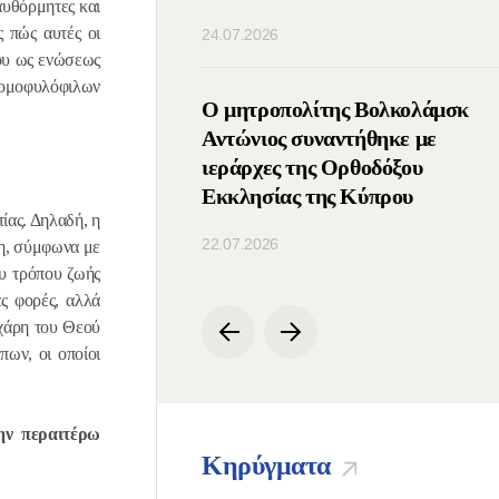
αυθόρμητες και
ς πώς αυτές οι
24.07.2026
μου ως ενώσεως
ν ομοφυλόφιλων
ς του ΤΕΕΣ
Ο μητροπολίτης Βολκολάμσκ
ε με τον Πατριάρχη
Αντώνιος συναντήθηκε με
ιεράρχες της Ορθοδόξου
Εκκλησίας της Κύπρου
ίας. Δηλαδή, η
22.07.2026
ση, σύμφωνα με
ου τρόπου ζωής
ές φορές, αλλά
 χάρη του Θεού
πων, οι οποίοι
ην περαιτέρω
Κηρύγματα