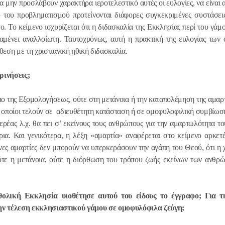
 μην προσλάβουν χαρακτήρα ιεροτελεστικό αυτές οι ευλογίες, να είναι 
ύ του προβληματισμού προτείνονται διάφορες συγκεκριμένες συστάσει
18.12.2025
ο. Το κείμενο ισχυρίζεται ότι η διδασκαλία της Εκκλησίας περί του γά
αραμένει αναλλοίωτη. Ταυτοχρόνως, αυτή η πρακτική της ευλογίας τω
Ο πρόεδρο
θεση με τη χριστιανική ηθική διδασκαλία.
συναντήθηκ
Σερβίας
ρινήσεις;
ιο της Εξομολογήσεως, ούτε στη μετάνοια ή την καταπολέμηση της αμαρτ
18.12.2025
οι οποίοι τελούν σε αδιευθέτητη κατάσταση ή σε ομοφυλοφιλική συμβίω
ερέας λ.χ. θα πει σ’ εκείνους τους ανθρώπους για την αμαρτωλότητα τ
ια. Και γενικότερα, η λέξη «αμαρτία» αναφέρεται στο κείμενο αρκετ
ινες αμαρτίες δεν μπορούν να υπερκεράσουν την αγάπη του Θεού, ότι η
 ούτε η μετάνοια, ούτε η διόρθωση του τρόπου ζωής εκείνων των ανθρώ
ολική Εκκλησία υιοθέτησε αυτού του είδους το έγγραφο; Για τ
 τέλεση εκκλησιαστικού γάμου σε ομοφυλόφιλα ζεύγη;