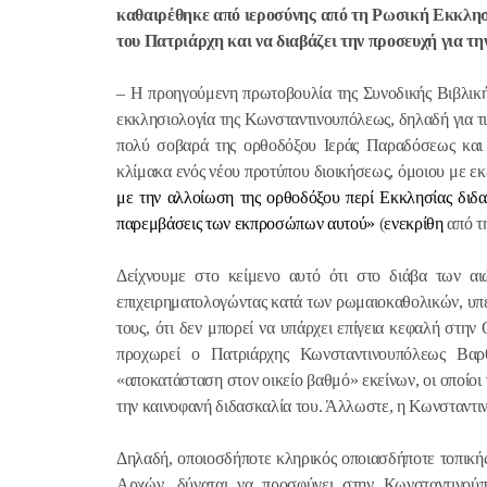
καθαιρέθηκε από ιεροσύνης από τη Ρωσική Εκκλησία
του Πατριάρχη και να διαβάζει την προσευχή για τη
– Η προηγούμενη πρωτοβουλία της Συνοδικής Βιβλικής
εκκλησιολογία της Κωνσταντινουπόλεως, δηλαδή για τι
πολύ σοβαρά της ορθοδόξου Ιεράς Παραδόσεως και
κλίμακα ενός νέου προτύπου διοικήσεως, όμοιου με ε
με την αλλοίωση της ορθοδόξου περί Εκκλησίας διδασ
παρεμβάσεις των εκπροσώπων αυτού»
(
ενεκρίθη
από τ
Δείχνουμε στο κείμενο αυτό ότι στο διάβα των α
επιχειρηματολογώντας κατά των ρωμαιοκαθολικών, υπερ
τους, ότι δεν μπορεί να υπάρχει επίγεια κεφαλή στην
προχωρεί ο Πατριάρχης Κωνσταντινουπόλεως Βαρθο
«αποκατάσταση στον οικείο βαθμό» εκείνων, οι οποίοι 
την καινοφανή διδασκαλία του. Άλλωστε, η Κωνσταντιν
Δηλαδή, οποιοσδήποτε κληρικός οποιασδήποτε τοπικής
Αρχών, δύναται να προσφύγει στην Κωνσταντινού