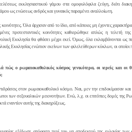
 τελέσεως εκκλησιαστικού γάμου στα ομοφυλόφιλα ζεύγη, διότι διακη
ΘΕΙΑ ΛΕΙ
γάμου ως ενώσεως ανδρός και γυναικός παραμένει αναλλοίωτη.
ΗΜΕΡΑ Μ
ΑΓΙΟΥ Ν
 κοινότητες. Όλα άρχισαν από το ίδιο, από κάποιες μη έχοντες χαρακτήρα
ΜΗΤΡΟΠΟ
μένες προτεσταντικές κοινότητες καθιερώθηκε απλώς η τελετή της
ΣΤΟ ΜΕΤ
ολική Εκκλησία θα φθάσει μέχρι εκεί. Όμως, όλα εκλαμβάνονται ως π
19.12.2016
ΕΚΚΛΗΣΙ
λικής Εκκλησίας ενώπιον εκείνων των φιλελεύθερων κύκλων, οι οποίοι
ΣΛΟΒΑΚΙ
ΘΕΙΑ ΛΕΙ
λά πώς ο ρωμαιοκαθολικός κόσμος γενικότερα, οι ιερείς και οι 
ΕΟΡΤΗ ΤΟ
ό;
ΤΟΥ ΡΑΝ
ΜΗΤΡΟΠ
τιδράσεις στον ρωμαιοκαθολικό κόσμο. Ναι, μεν την επιδοκίμασαν κα
ΒΟΛΟΚΟΛ
ωποι των σεξουαλικών μειονοτήτων. Ενώ, λ.χ. οι επιτόπιες δομές της Ρ
18.07.2016
ΣΤΟΝ ΙΕΡ
τά εναντίον αυτής της διακηρύξεως.
ΠΝΕΥΜΑΤ
ΤΟΥ ΑΓΙΟ
ΤΕΛΕΤΗ 
ΟΡΘΟΔΟΞ
γαρίας εξέδωσε απόφαση περί του μη αποδεκτού της ευλογίας των