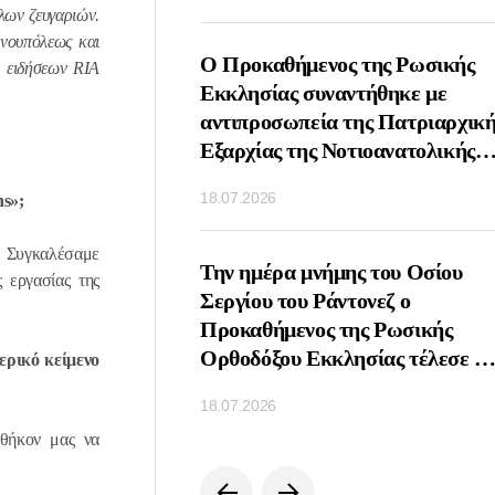
λων ζευγαριών.
ινουπόλεως και
ος Πατριάρχης
Ο Προκαθήμενος της Ρωσικής
ο ειδήσεων
RIA
υναντήθηκε με τον
Εκκλησίας συναντήθηκε με
ωνικό παράγοντα Πιέρ
αντιπροσωπεία της Πατριαρχική
Εξαρχίας της Νοτιοανατολικής
Ασίας
18.07.2026
ns
»;
. Συγκαλέσαμε
οιήθηκε τηλεφωνική
Την ημέρα μνήμης του Οσίου
 εργασίας της
μεταξύ των
Σεργίου του Ράντονεζ ο
νων των Ορθοδόξων
Προκαθήμενος της Ρωσικής
Ρωσίας και Σερβίας
Ορθοδόξου Εκκλησίας τέλεσε τ
ερικό κείμενο
Θεία Λειτουργία στη Λαύρα της
18.07.2026
Αγίας Τριάδος και του Αγίου
αθήκον μας να
Σεργίου