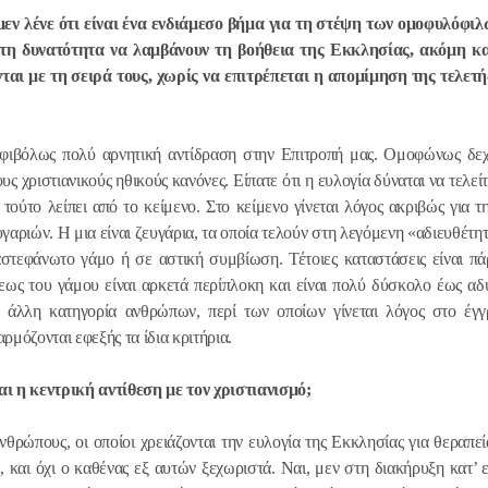
εν λένε ότι είναι ένα ενδιάμεσο βήμα για τη στέψη των
ομοφυλόφιλω
 τη δυνατότητα να λαμβάνουν τη βοήθεια της Εκκλησίας, ακόμη κ
ται με τη σειρά τους, χωρίς να επιτρέπεται η απομίμηση της τελετ
φιβόλως πολύ αρνητική αντίδραση στην Επιτροπή μας. Ομοφώνως δεχ
 χριστιανικούς ηθικούς κανόνες. Είπατε ότι η ευλογία δύναται να τελείτ
Ο Αγιώτατ
τούτο λείπει από το κείμενο. Στο κείμενο γίνεται λόγος ακριβώς για τ
Κύριλλος συ
γαριών. Η μια είναι ζευγάρια, τα οποία τελούν στη λεγόμενη «αδιευθέτη
Χριστουγεν
 αστεφάνωτο γάμο ή σε αστική συμβίωση. Τέτοιες καταστάσεις είναι π
Κοινοβουλε
εως του γάμου είναι αρκετά περίπλοκη και είναι πολύ δύσκολο έως αδ
στο Συμβού
α άλλη κατηγορία ανθρώπων, περί των οποίων γίνεται λόγος στο έγγ
29.01.2026
(Άνω Βουλή
ρμόζονται εφεξής τα ίδια κριτήρια.
Πραγματοπ
αι η κεντρική αντίθεση με τον χριστιανισμό;
συνομιλία 
νθρώπους, οι οποίοι χρειάζονται την ευλογία της Εκκλησίας για θεραπεί
Προκαθημέ
, και όχι ο καθένας εξ αυτών ξεχωριστά. Ναι, μεν στη διακήρυξη κατ’ 
Εκκλησιών 