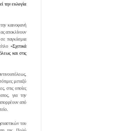
ί την ευλογία
 την καινοφανή
μας αποκλίνουν
 σε παγκόσμια
 τίτλο
«Σχετικά
όλεως και στις
ντινουπόλεως,
σότιμες μεταξύ
ς, στις οποίες
ατος, για την
 απορρέουν από
είο.
ησιαστικών του
ση της. Πολύ