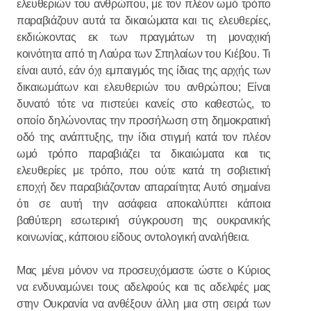
ελευθεριών του ανθρώπου, με τον πλέον ωμό τρόπο
παραβιάζουν αυτά τα δικαιώματα και τις ελευθερίες,
εκδιώκοντας εκ των πραγμάτων τη μοναχική
κοινότητα από τη Λαύρα των Σπηλαίων του Κιέβου. Τι
είναι αυτό, εάν όχι εμπαιγμός της ίδιας της αρχής των
δικαιωμάτων και ελευθεριών του ανθρώπου; Είναι
δυνατό τότε να πιστεύει κανείς στο καθεστώς, το
οποίο δηλώνοντας την προσήλωση στη δημοκρατική
οδό της ανάπτυξης, την ίδια στιγμή κατά τον πλέον
ωμό τρόπο παραβιάζει τα δικαιώματα και τις
ελευθερίες με τρόπο, που ούτε κατά τη σοβιετική
εποχή δεν παραβιάζονταν απαραίτητα; Αυτό σημαίνει
ότι σε αυτή την ασάφεια αποκαλύπτει κάποια
βαθύτερη εσωτερική σύγκρουση της ουκρανικής
κοινωνίας, κάποιου είδους οντολογική αναλήθεια.
Μας μένει μόνον να προσευχόμαστε ώστε ο Κύριος
να ενδυναμώνει τους αδελφούς και τις αδελφές μας
στην Ουκρανία να ανθέξουν άλλη μια στη σειρά των