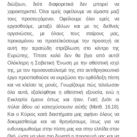
διώξεων, διότι διαφορετικά δεν μπορεί να
χαρακτηριστεί. Όλοι εμείς οφείλουμε να είμαστε μαζί
τους προσευχόμενοι. Οφείλουμε όλοι εμείς να
εργασθούμε, μεταξύ άλλων και με τις διεθνείς
οργανώσεις, με όλους τους εταίρους μας,
προκειμένου να προσελκύσουμε την προσοχή σε
αυτή την τερατώδη στρέβλωση στο κέντρο της
Ευρώπης. Τίποτε καλό δεν θα βγει από αυτό!
Ολόκληρη η Σοβιετική Ένωση με την αθεϊστική ισχύ
της, με τον προσανατολισμό της στο αντιθρησκευτικό
έργο προσπαθούσε να εκριζώσει την ορθόδοξη πίστη
και να κλείσει τις μονές. Γνωρίζουμε πώς τελείωσαν
όλα αυτά, εξαλείφθηκε η αθεϊστική εξουσία, ενώ η
Εκκλησία έμεινε όπως και ήταν. Γιατί; Διότι οι
πύλαι ἅδου οὐ κατισχύσουσιν αὐτῆς
(Ματθ. 16.18).
Και ο Κύριος κατά διαστήματα μας αφήνει όλους να
δοκιμασθούμε και να θρηνήσουμε, ίσως για να
ενδυναμωθούμε στην πίστη μας και στην ελπίδα στον
Θεό, ώστε να γίνει πιο δυνατή η προσευχή μας και να