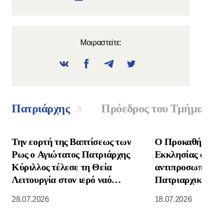
Μοιραστεiτε:
Πατριάρχης
Πρόεδρος του Τμήματο
Την εορτή της Βαπτίσεως των
Ο Προκαθήμενο
Ρως ο Αγιώτατος Πατριάρχης
Εκκλησίας συνα
Κύριλλος τέλεσε τη Θεία
αντιπροσωπεία 
Λειτουργία στον ιερό ναό
Πατριαρχικής Ε
Κοιμήσεως της Θεοτόκου στο
Νοτιοανατολική
28.07.2026
18.07.2026
Κρεμλίνο της Μόσχας