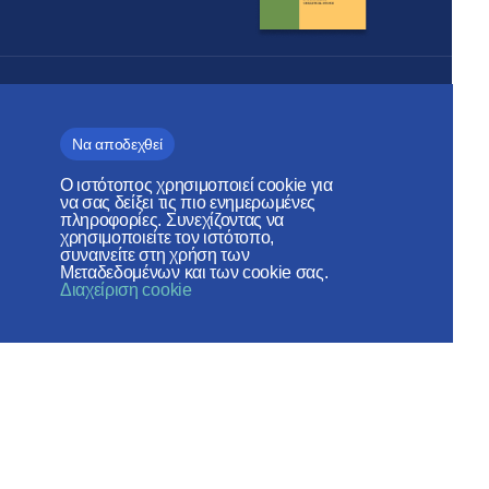
Τμήμα Εξωτερικων
Εκκλησιαστικων Σχέσεων
Να αποδεχθεί
ΠΑΤΡΙΑΡΧΕΊΟ ΜΌΣΧΑΣ
Ο ιστότοπος χρησιμοποιεί cookie για
να σας δείξει τις πιο ενημερωμένες
πληροφορίες. Συνεχίζοντας να
χρησιμοποιείτε τον ιστότοπο,
συναινείτε στη χρήση των
Веб-сайт создан при содействии
Μεταδεδομένων και των cookie σας.
Διαχείριση cookie
Фонда поддержки христианской
культуры и наследия
Κοινωνικά Δίκτυα: