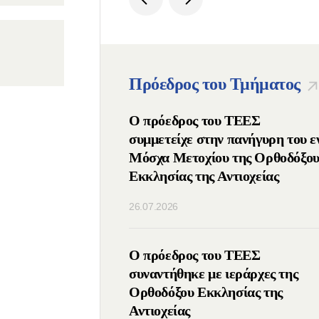
Πρόεδρος του Τμήματος
ος Πατριάρχης
Ο πρόεδρος του ΤΕΕΣ
μμετείχε στις ΙΔ΄
συμμετείχε στην πανήγυρη του ε
νιάτικες
Μόσχα Μετοχίου της Ορθοδόξο
υτικές Συναντήσεις
Εκκλησίας της Αντιοχείας
λιο της Ομοσπονδίας
26.07.2026
) της Ρωσίας
οιήθηκε τηλεφωνική
Ο πρόεδρος του ΤΕΕΣ
μεταξύ των
συναντήθηκε με ιεράρχες της
νων των Ορθοδόξων
Ορθοδόξου Εκκλησίας της
Ρωσίας και Σερβίας
Αντιοχείας