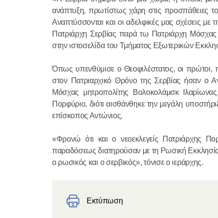
ανάπτυξη, πρωτίστως χάρη στις προσπάθειες του
Αναπτύσσονται και οι αδελφικές μας σχέσεις με
Πατριάρχη Σερβίας παρά τω Πατριάρχη Μόσχας
στην ιστοσελίδα του Τμήματος Εξωτερικών Εκκλη
Όπως υπενθύμισε ο Θεοφιλέστατος, οι πρώτοι, 
στον Πατριαρχικό Θρόνο της Σερβίας ήσαν ο Α
Μόσχας μητροπολίτης Βολοκολάμσκ Ιλαρίωνας
Πορφύριο, διότι αισθάνθηκε την μεγάλη υποστήρι
επίσκοπος Αντώνιος.
«Φρονώ ότι και ο νεοεκλεγείς Πατριάρχης Πορ
παραδόσεως διατηρούσαν με τη Ρωσική Εκκλησία, π
ο ρωσικός και ο σερβικός», τόνισε ο ιεράρχης.
Εκτύπωση