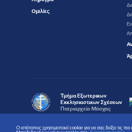
Δι
Ομιλίες
Δι
Εν
Απ
Α
Ά
Τμήμα Εξωτερικων
Εκκλησιαστικων Σχέσεων
Πατριαρχείο Μόσχας
Ο ιστότοπος χρησιμοποιεί cookie για να σας δείξει τις πι