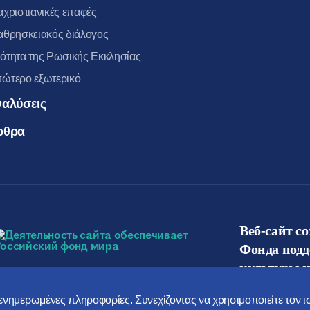
αχριστιανικές επαφές
αθρησκειακός διάλογος
ότητα της Ρωσικής Εκκλησίας
ώτερο εξωτερικό
ναλύσεις
ρθρα
Веб-сайт с
Фонда под
культуры и
ο ενημερωμένες πληροφορίες. Συνεχίζοντας να χρησιμοποιείτε τον 