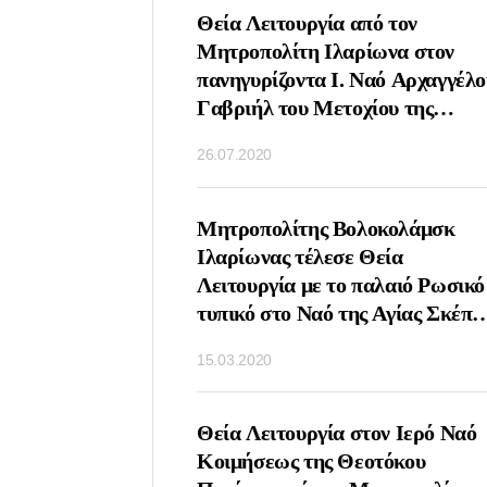
ΤΟΥΡΓΙΑ ΤΗΝ
Θεία Λειτουργία από τον
ΝΗΜΗΣ ΤΟΥ
Μητροπολίτη Ιλαρίωνα στον
ΙΚΟΛΑΟΥ ΑΠΟ ΤΟΝ
πανηγυρίζοντα Ι. Ναό Αρχαγγέλο
ΛΙΤΗ ΙΛΑΡΩΝΑ
Γαβριήλ του Μετοχίου της
ΟΧΙΟΝ ΤΗΣ
Εκκλησίας της Αντιοχείας στη
26.07.2020
ΑΣ ΤΣΕΧΙΑΣ ΚΑΙ
Μόσχα
ΑΣ ΣΤΗ ΜΟΣΧΑ
ΤΟΥΡΓΙΑ ΤΗΝ
Μητροπολίτης Βολοκολάμσκ
Υ ΑΓΙΟΥ ΣΕΡΓΙΟΥ
Ιλαρίωνας τέλεσε Θεία
ΤΟΝΕΖ ΑΠΟ ΤΟΝ
Λειτουργία με το παλαιό Ρωσικό
ΟΛΙΤΗ
τυπικό στο Ναό της Αγίας Σκέπη
ΑΜΣΚ ΙΛΑΡΙΩΝΑ
Ρουμπτσόβο Μόσχα
15.03.2020
Ο ΝΑΟ ΑΓΙΟΥ
ΟΣ ΤΗΣ ΛΑΥΡΑΣ
Υ ΣΕΡΓΙΟΥ
ΕΙΣΔΟΧΗΣ ΣΤΗΝ
Θεία Λειτουργία στον Ιερό Ναό
Η ΕΚΚΛΗΣΙΑ ΤΩΝ
Κοιμήσεως της Θεοτόκου