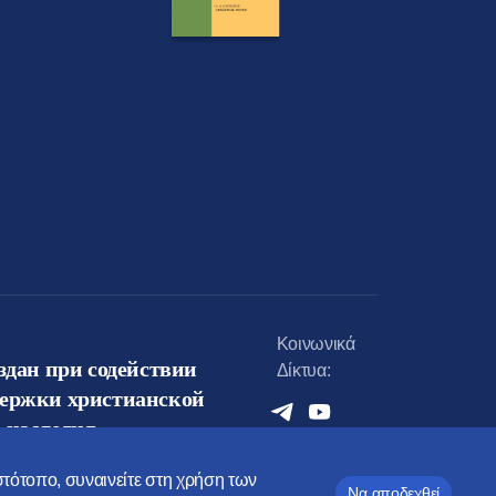
Κοινωνικά
оздан при содействии
Δίκτυα:
держки христианской
 наследия
ιστότοπο, συναινείτε στη χρήση των
Να αποδεχθεί