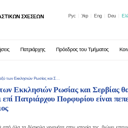
ΑΣΤΙΚΩΝ ΣΧΈΣΕΩΝ
Рус
Укр
Eng
Deu
Ελ
ήσεις
Πατριάρχης
Πρόεδρος του Τμήματος
Κοι
εταξύ των Εκκλησιών Ρωσίας και Σ…
 των Εκκλησιών Ρωσίας και Σερβίας θ
Μήνυμα ἐπὶ
 επί Πατριάρχου Πορφυρίου είναι πεπ
Χριστουγέν
Μόσχας κα
ιος
Ῥωσσιῶν κ.
06.01.2026
ά από όλα τα δύσκολα γεγονότα στην ιστορία της, βιώνει επιτυ