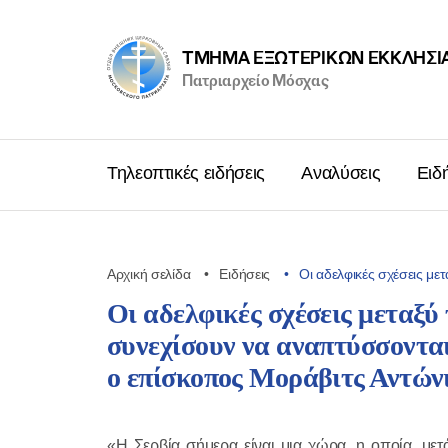
ΤΜΉΜΑ ΕΞΩΤΕΡΙΚΩΝ ΕΚΚΛΗΣΙ
Πατριαρχείο Μόσχας
Τηλεοπτικές ειδήσεις
Αναλύσεις
Ειδ
Αρχική σελίδα
Ειδήσεις
Οι αδελφικές σχέσεις μ
Οι αδελφικές σχέσεις μεταξύ
συνεχίσουν να αναπτύσσονται
ο επίσκοπος Μοράβιτς Αντών
«Η Σερβία σήμερα είναι μια χώρα, η οποία, μετ