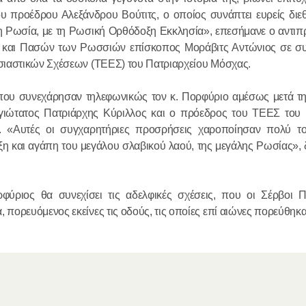
 προέδρου Αλεξάνδρου Βούτιτς, ο οποίος συνάπτει ευρείς διεθν
 τη Ρωσία, με τη Ρωσική Ορθόδοξη Εκκλησία», επεσήμανε ο αντι
Ο Αγιώτατ
 και Πασών των Ρωσσιών επίσκοπος Μοράβιτς Αντώνιος σε συ
Κύριλλος σ
σιαστικών Σχέσεων (ΤΕΕΣ) του Πατριαρχείου Μόσχας.
Γάλλο κοιν
ντε Γκωλ
που συνεχάρησαν τηλεφωνικώς τον κ. Πορφύριο αμέσως μετά τη
γιώτατος Πατριάρχης Κύριλλος και ο πρόεδρος του ΤΕΕΣ του 
18.12.2025
. «Αυτές οι συγχαρητήριες προσρήσεις χαροποίησαν πολύ τ
ξη και αγάπη του μεγάλου σλαβικού λαού, της μεγάλης Ρωσίας»,
Πραγματοπ
συνομιλία 
φύριος θα συνεχίσει τις αδελφικές σχέσεις, που οι Σέρβοι Π
Προκαθημέ
ορευόμενος εκείνες τις οδούς, τις οποίες επί αιώνες πορεύθηκαν
Εκκλησιών 
18.12.2025