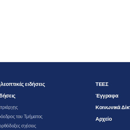
ΠΡΟΣΩΡΙ
ΑΠΟΣΧΙΣ
ΑΥΤΗΝ Α
23.04.2016
ΜΗΤΡΟΠ
ΒΟΛΟΚΟΛ
λεοπτικές ειδήσεις
ΤΕΕΣ
δήσεις
Έγγραφα
Κοινωνικά Δίκ
τριάρχης
όεδρος του Τμήματος
Αρχείο
ορθόδοξες σχέσεις