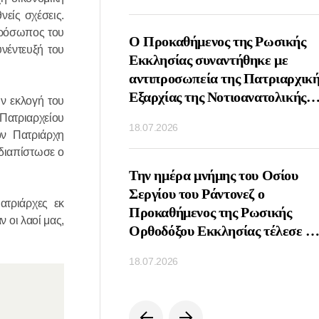
είς σχέσεις.
πρόσωπος του
ος Πατριάρχης
Ο Προκαθήμενος της Ρωσικής
νέντευξή του
υναντήθηκε με τον
Εκκλησίας συναντήθηκε με
ωνικό παράγοντα Πιέρ
αντιπροσωπεία της Πατριαρχική
Εξαρχίας της Νοτιοανατολικής
ν εκλογή του
Ασίας
Πατριαρχείου
18.07.2026
ον Πατριάρχη
 διαπίστωσε ο
οιήθηκε τηλεφωνική
Την ημέρα μνήμης του Οσίου
μεταξύ των
Σεργίου του Ράντονεζ ο
ατριάρχες εκ
νων των Ορθοδόξων
Προκαθήμενος της Ρωσικής
 οι λαοί μας,
Ρωσίας και Σερβίας
Ορθοδόξου Εκκλησίας τέλεσε τ
Θεία Λειτουργία στη Λαύρα της
18.07.2026
Αγίας Τριάδος και του Αγίου
Σεργίου