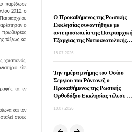
ατα παρέδωσε
υνίου 2012, ο
ος Πατριάρχης
Ο Προκαθήμενος της Ρωσικής
Πατριαρχείου
υναντήθηκε με τον
Εκκλησίας συναντήθηκε με
παρέστησαν ο
ωνικό παράγοντα Πιέρ
αντιπροσωπεία της Πατριαρχική
ο πρωθιερέας
ης τάξεως και
Εξαρχίας της Νοτιοανατολικής
Ασίας
18.07.2026
 χριστιανός,
ιστήριο, είτε
οιήθηκε τηλεφωνική
Την ημέρα μνήμης του Οσίου
μεταξύ των
Σεργίου του Ράντονεζ ο
νων των Ορθοδόξων
Προκαθήμενος της Ρωσικής
ραφής και εν
Ρωσίας και Σερβίας
Ορθοδόξου Εκκλησίας τέλεσε τ
Θεία Λειτουργία στη Λαύρα της
18.07.2026
ίωνα και τον
Αγίας Τριάδος και του Αγίου
σταλεί στους
Σεργίου