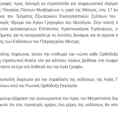
ς Γραφής προς διανομή σε στρατόπεδα και σοφρωνιστικά ιδρύμ
ης Παναγίας Πάντων θλιοβομένων η χαρά της Μόσχας, στις 17 Ιο
Ο Αγιώτατ
ρος του Τμήματος Εξωτερικών Εκκλησιαστικών Σχέσεων του 
Κύριλλος σ
αγές Ίδρυμα του Αγίου Γρηγορίου του Θεολόγου. Στην τελετή 
Γάλλο κοιν
ακονία φυλακισμένων Επίσκοπος Κρασνογκόρσκ Ειρήναρχος, 
ατος για τη συνεργασία με τις ένοπλες δυνάμεις και τα όργανα τ
ντε Γκωλ
της των Εκδόσεων του Πατριαρχείου Μόσχας.
18.12.2025
της Ιλαρίωνας τόνισε την επιθυμία του «ώστε κάθε Ορθόδοξος
η στρατιωτική θητεία, είτε για κάποιος λόγους βρέθηκε στο σωφρον
Πραγματοπ
, πάντα να έχει στη διάθεσή του την Αγία Γραφή».
συνομιλία 
Προκαθημέ
οπολίτη Ιλαρίωνα για την παράδοση της εκδόσεως της Αγίας Γ
Εκκλησιών 
σμένων από την Ρωσική Ορθόδοξη Εκκλησία.
18.12.2025
ρνώφ εξέφρασε την ευγνωμοσύνη του προς τον Μητροπολίτη Ιλαρ
ωσε ότι στις προσεχείς ημέρες ένα μέρος της εκδόσεως θα απο