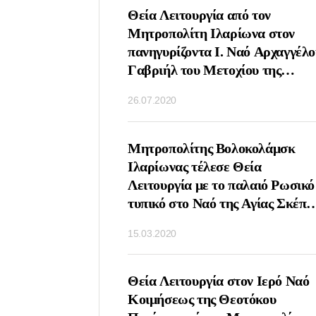
ΤΟΥΡΓΙΑ ΤΗΝ
Θεία Λειτουργία από τον
ΝΗΜΗΣ ΤΟΥ
Μητροπολίτη Ιλαρίωνα στον
ΙΚΟΛΑΟΥ ΑΠΟ ΤΟΝ
πανηγυρίζοντα Ι. Ναό Αρχαγγέλο
ΛΙΤΗ ΙΛΑΡΩΝΑ
Γαβριήλ του Μετοχίου της
ΟΧΙΟΝ ΤΗΣ
Εκκλησίας της Αντιοχείας στη
26.07.2020
ΑΣ ΤΣΕΧΙΑΣ ΚΑΙ
Μόσχα
ΑΣ ΣΤΗ ΜΟΣΧΑ
ΤΟΥΡΓΙΑ ΤΗΝ
Μητροπολίτης Βολοκολάμσκ
Υ ΑΓΙΟΥ ΣΕΡΓΙΟΥ
Ιλαρίωνας τέλεσε Θεία
ΤΟΝΕΖ ΑΠΟ ΤΟΝ
Λειτουργία με το παλαιό Ρωσικό
ΟΛΙΤΗ
τυπικό στο Ναό της Αγίας Σκέπη
ΑΜΣΚ ΙΛΑΡΙΩΝΑ
Ρουμπτσόβο Μόσχα
15.03.2020
Ο ΝΑΟ ΑΓΙΟΥ
ΟΣ ΤΗΣ ΛΑΥΡΑΣ
Υ ΣΕΡΓΙΟΥ
ΕΙΣΔΟΧΗΣ ΣΤΗΝ
Θεία Λειτουργία στον Ιερό Ναό
Η ΕΚΚΛΗΣΙΑ ΤΩΝ
Κοιμήσεως της Θεοτόκου