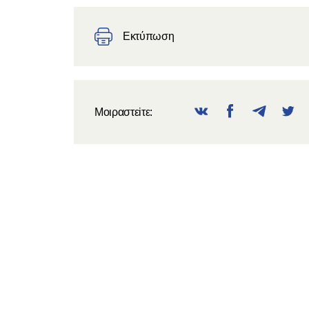
Εκτύπωση
Μοιραστεiτε: