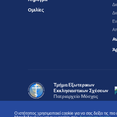
Δι
Ομιλίες
Δι
Εν
Απ
Α
Ά
Τμήμα Εξωτερικων
Εκκλησιαστικων Σχέσεων
Πατριαρχείο Μόσχας
Ο ιστότοπος χρησιμοποιεί cookie για να σας δείξει τις πι