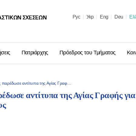
ΑΣΤΙΚΩΝ ΣΧΈΣΕΩΝ
Рус
Укр
Eng
Deu
Ελ
ήσεις
Πατριάρχης
Πρόεδρος του Τμήματος
Κοι
ς παρέδωσε αντίτυπα της Αγίας Γραφ…
έδωσε αντίτυπα της Αγίας Γραφής για
Μήνυμα ἐπὶ
υς
Χριστουγέν
Μόσχας κα
Ῥωσσιῶν κ.
06.01.2026