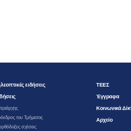
ΠΡΟΣΩΡΙ
ΑΠΟΣΧΙΣ
ΑΥΤΗΝ Α
23.04.2016
ΜΗΤΡΟΠ
ΒΟΛΟΚΟΛ
λεοπτικές ειδήσεις
ΤΕΕΣ
δήσεις
Έγγραφα
Κοινωνικά Δίκ
τριάρχης
όεδρος του Τμήματος
Αρχείο
ορθόδοξες σχέσεις