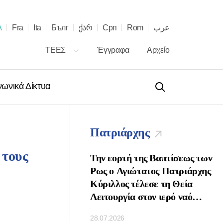
λ
Fra
Ita
Бълг
ქარ
Срп
Rom
عرب
ΤΕΕΣ
Έγγραφα
Αρχείο
νωνικά Δίκτυα
Πατριάρχης
 τους
 τῇ ἑορτῇ τῶν
Την εορτή της Βαπτίσεως των
νων τοῦ Πατριάρχου
Ρως ο Αγιώτατος Πατριάρχης
ὶ Πασῶν τῶν
Κύριλλος τέλεσε τη Θεία
κ. Κυρίλλου
Λειτουργία στον ιερό ναό
Κοιμήσεως της Θεοτόκου στο
28.07.2026
Κρεμλίνο της Μόσχας