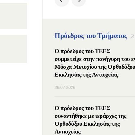
Πρόεδρος του Τμήματος
ος Πατριάρχης
Ο πρόεδρος του ΤΕΕΣ
μμετείχε στις ΙΔ΄
συμμετείχε στην πανήγυρη του ε
νιάτικες
Μόσχα Μετοχίου της Ορθοδόξο
υτικές Συναντήσεις
Εκκλησίας της Αντιοχείας
λιο της Ομοσπονδίας
26.07.2026
) της Ρωσίας
οιήθηκε τηλεφωνική
Ο πρόεδρος του ΤΕΕΣ
μεταξύ των
συναντήθηκε με ιεράρχες της
νων των Ορθοδόξων
Ορθοδόξου Εκκλησίας της
Ρωσίας και Σερβίας
Αντιοχείας