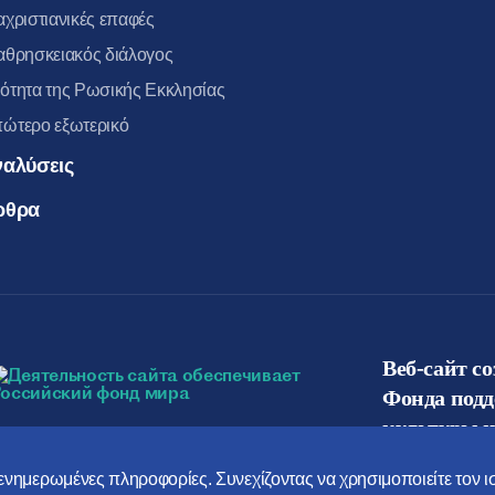
αχριστιανικές επαφές
αθρησκειακός διάλογος
ότητα της Ρωσικής Εκκλησίας
ώτερο εξωτερικό
ναλύσεις
ρθρα
Веб-сайт с
Фонда под
культуры и
ο ενημερωμένες πληροφορίες. Συνεχίζοντας να χρησιμοποιείτε τον 