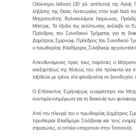
Ολόκληρη έκδοση (20 χιλ. αντίτυπα) της Αγία
ληξάσης της Θείας Λειτουργίας στον Ιερό Ναό τ
Μητροπολίτης Βολοκολάμσκ Ιλαρίωνας, Πρόεδ
Μόσχας. Τα έξοδα της εκτύπωσης ανέλαβε το Ευ
Πρόεδρος του Συνοδικού Τμήματος για τη δι
Δημήτριος Σμιρνώφ, Πρόεδρος του Συνοδικού Τμήμ
ο πρωθιερέας Βλαδίμηρος Σιλόβγιεφ, αρχισυντάκ
Απευθυνόμενος προς τους παρόντες ο Μητροπολί
ανεξαρτήτως της θέσεώς του: είτε πρόκειται για τ
ταξιδεύει με τρένο, είτε φιλοξενείται σε ξενοδοχείο
Ο Επίσκοπος Ειρήναρχος ευχαρίστησε τον Μητρ
συντομία ενημέρωσε για τη διακονία των φυλακι
Από την πλευρά του ο πρωθιερέας Δημήτριος Σμι
πρωθιερέα Βλαδίμηρο Σιλόβγιεφ και τους ενημέρ
στρατιώτες, οι οποίοι υπηρετούν στην Τσετσενία.