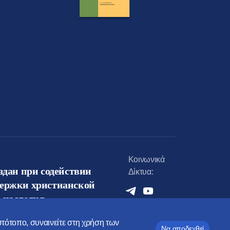
Κοινωνικά
оздан при содействии
Δίκτυα:
держки христианской
 наследия
ιστότοπο, συναινείτε στη χρήση των
Να αποδεχθεί