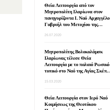
ΤΟΥΡΓΙΑ ΤΗΝ
Θεία Λειτουργία από τον
ΝΗΜΗΣ ΤΟΥ
Μητροπολίτη Ιλαρίωνα στον
ΙΚΟΛΑΟΥ ΑΠΟ ΤΟΝ
πανηγυρίζοντα Ι. Ναό Αρχαγγέλο
ΛΙΤΗ ΙΛΑΡΩΝΑ
Γαβριήλ του Μετοχίου της
ΟΧΙΟΝ ΤΗΣ
Εκκλησίας της Αντιοχείας στη
26.07.2020
ΑΣ ΤΣΕΧΙΑΣ ΚΑΙ
Μόσχα
ΑΣ ΣΤΗ ΜΟΣΧΑ
ΤΟΥΡΓΙΑ ΤΗΝ
Μητροπολίτης Βολοκολάμσκ
Υ ΑΓΙΟΥ ΣΕΡΓΙΟΥ
Ιλαρίωνας τέλεσε Θεία
ΤΟΝΕΖ ΑΠΟ ΤΟΝ
Λειτουργία με το παλαιό Ρωσικό
ΟΛΙΤΗ
τυπικό στο Ναό της Αγίας Σκέπη
ΑΜΣΚ ΙΛΑΡΙΩΝΑ
Ρουμπτσόβο Μόσχα
15.03.2020
Ο ΝΑΟ ΑΓΙΟΥ
ΟΣ ΤΗΣ ΛΑΥΡΑΣ
Υ ΣΕΡΓΙΟΥ
ΕΙΣΔΟΧΗΣ ΣΤΗΝ
Θεία Λειτουργία στον Ιερό Ναό
Η ΕΚΚΛΗΣΙΑ ΤΩΝ
Κοιμήσεως της Θεοτόκου