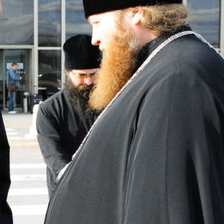
Ο Αγιώτατ
Κύριλλος σ
Γάλλο κοιν
ντε Γκωλ
18.12.2025
Πραγματοπ
συνομιλία 
Προκαθημέ
Εκκλησιών 
18.12.2025