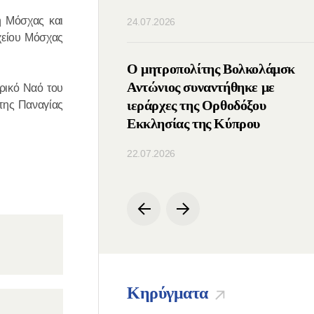
η Μόσχας και
24.07.2026
χείου Μόσχας
ς του ΤΕΕΣ
Ο μητροπολίτης Βολκολάμσκ
ε με τον Πατριάρχη
Αντώνιος συναντήθηκε με
ρικό Ναό του
ιεράρχες της Ορθοδόξου
της Παναγίας
Εκκλησίας της Κύπρου
22.07.2026
Κηρύγματα