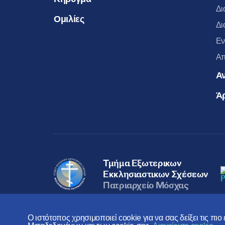
Δι
Ομιλίες
Δι
Εν
Απ
Α
Ά
Τμήμα Εξωτερικων
Εκκλησιαστικων Σχέσεων
Πατριαρχείο Μόσχας
Ο ιστότοπος χρησιμοποιεί cookie για να σας δείξει τις πι