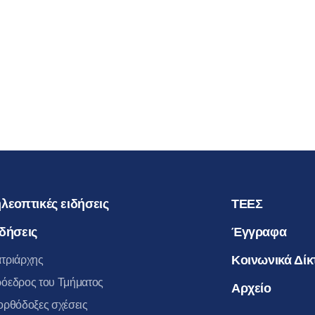
ΠΡΟΣΩΡΙ
ΑΠΟΣΧΙΣ
ΑΥΤΗΝ Α
23.04.2016
ΜΗΤΡΟΠ
ΒΟΛΟΚΟΛ
λεοπτικές ειδήσεις
ΤΕΕΣ
δήσεις
Έγγραφα
Κοινωνικά Δίκ
τριάρχης
όεδρος του Τμήματος
Αρχείο
ορθόδοξες σχέσεις