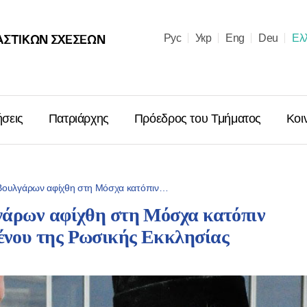
ΑΣΤΙΚΩΝ ΣΧΈΣΕΩΝ
Рус
Укр
Eng
Deu
Ελ
ήσεις
Πατριάρχης
Πρόεδρος του Τμήματος
Κοι
Βουλγάρων αφίχθη στη Μόσχα κατόπιν…
γάρων αφίχθη στη Μόσχα κατόπιν
Μήνυμα ἐπὶ
νου της Ρωσικής Εκκλησίας
Χριστουγέν
Μόσχας κα
Ῥωσσιῶν κ.
06.01.2026