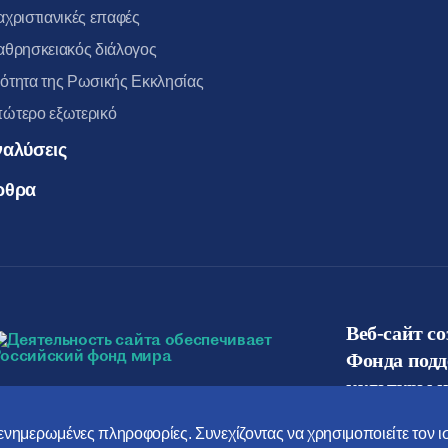
αχριστιανικές επαφές
αθρησκειακός διάλογος
ότητα της Ρωσικής Εκκλησίας
ώτερο εξωτερικό
ναλύσεις
ρθρα
Веб-сайт с
Фонда под
культуры и
ο ενημερωμένες πληροφορίες. Συνεχίζοντας να χρησιμοποιείτε τον 