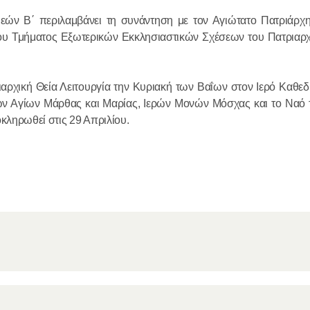
ών Β΄ περιλαμβάνει τη συνάντηση με τον Αγιώτατο Πατριάρχ
18.12.2025
υ Τμήματος Εξωτερικών Εκκλησιαστικών Σχέσεων του Πατριαρ
Ο πρόεδρο
συναντήθηκ
αρχική Θεία Λειτουργία την Κυριακή των Βαΐων στον Ιερό Καθεδ
Σερβίας
των Αγίων Μάρθας και Μαρίας, Ιερών Μονών Μόσχας και το Ναό 
κληρωθεί στις 29 Απριλίου.
18.12.2025