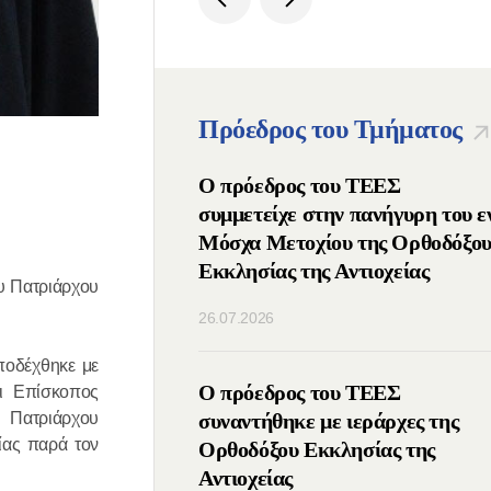
Πρόεδρος του Τμήματος
ος Πατριάρχης
Ο πρόεδρος του ΤΕΕΣ
μμετείχε στις ΙΔ΄
συμμετείχε στην πανήγυρη του ε
νιάτικες
Μόσχα Μετοχίου της Ορθοδόξο
υτικές Συναντήσεις
Εκκλησίας της Αντιοχείας
υ Πατριάρχου
λιο της Ομοσπονδίας
26.07.2026
) της Ρωσίας
ποδέχθηκε με
οιήθηκε τηλεφωνική
Ο πρόεδρος του ΤΕΕΣ
ι Επίσκοπος
 Πατριάρχου
μεταξύ των
συναντήθηκε με ιεράρχες της
ίας παρά τον
νων των Ορθοδόξων
Ορθοδόξου Εκκλησίας της
Ρωσίας και Σερβίας
Αντιοχείας