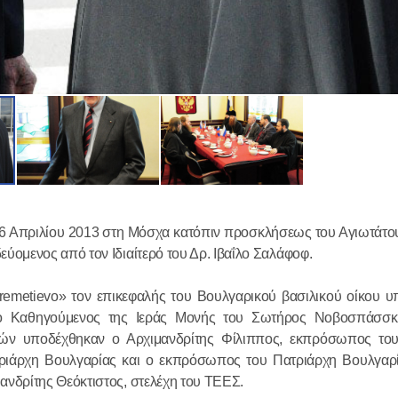
Ο Αγιώτατ
Κύριλλος συ
Χριστουγεν
Κοινοβουλε
6 Απριλίου 2013 στη Μόσχα κατόπιν προσκλήσεως του Αγιωτάτο
στο Συμβού
ομενος από τον Ιδιαίτερό του Δρ. Ιβαΐλο Σαλάφοφ.
29.01.2026
(Άνω Βουλή
emetievo» τον επικεφαλής του Βουλγαρικού βασιλικού οίκου υ
Πραγματοπ
 ο Καθηγούμενος της Ιεράς Μονής του Σωτήρος Νοβοσπάσσκ
ών υποδέχθηκαν ο Αρχιμανδρίτης Φίλιππος, εκπρόσωπος του
συνομιλία 
ιάρχη Βουλγαρίας και ο εκπρόσωπος του Πατριάρχη Βουλγαρ
Προκαθημέ
νδρίτης Θεόκτιστος, στελέχη του ΤΕΕΣ.
Εκκλησιών 