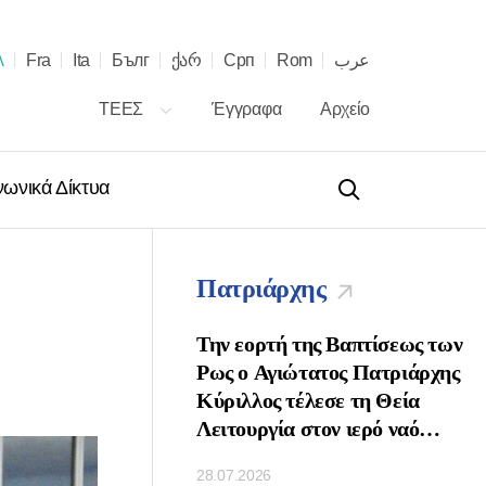
λ
Fra
Ita
Бълг
ქარ
Срп
Rom
عرب
ΤΕΕΣ
Έγγραφα
Αρχείο
νωνικά Δίκτυα
Πατριάρχης
 τῇ ἑορτῇ τῶν
Την εορτή της Βαπτίσεως των
νων τοῦ Πατριάρχου
Ρως ο Αγιώτατος Πατριάρχης
ὶ Πασῶν τῶν
Κύριλλος τέλεσε τη Θεία
κ. Κυρίλλου
Λειτουργία στον ιερό ναό
Κοιμήσεως της Θεοτόκου στο
28.07.2026
Κρεμλίνο της Μόσχας