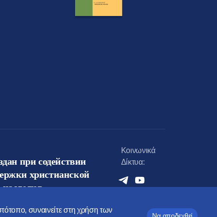
Κοινωνικά
оздан при содействии
Δίκτυα:
держки христианской
 наследия
ιστότοπο, συναινείτε στη χρήση των
Να αποδεχθεί