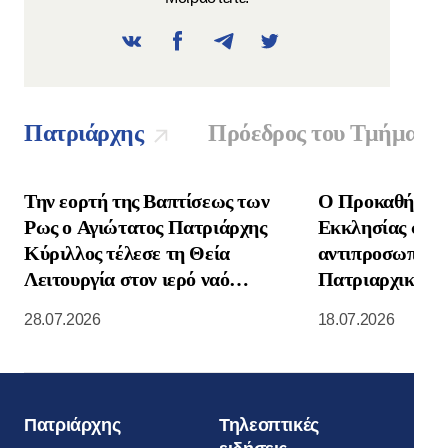
Πατριάρχης
Πρόεδρος του Τμήματο
Την εορτή της Βαπτίσεως των
Ο Προκαθήμενο
Ρως ο Αγιώτατος Πατριάρχης
Εκκλησίας συνα
Κύριλλος τέλεσε τη Θεία
αντιπροσωπεία 
Λειτουργία στον ιερό ναό
Πατριαρχικής Ε
Κοιμήσεως της Θεοτόκου στο
Νοτιοανατολική
28.07.2026
18.07.2026
Κρεμλίνο της Μόσχας
Πατριάρχης
Τηλεοπτικές