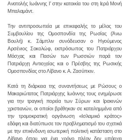
Ανατολής Ιωάννης Ι’ στην κατοικία του στη Ιερά Μονή
Μπαλαμάντ.
Την αντιπροσωπεία με επικεφαλής το μέλος του
Συμβουλίου της Ομοσπονδία της Ρωσίας (Άνω
Βουλή) κ. Σάμπλιν συνόδευσαν ο Ηγούμενος
Αρσένιος Σοκολώφ, εκπρόσωπος του Πατριάρχου
Μόσχας και Πασών των Ρωσσιών παρά τον
Πατριάρχη Αντιοχείας και ο Πρέσβης της Ρωσικής
Ομοσπονδίας στο Λίβανο κ. Α. Ζασύπκιν.
Κατά τη διάρκεια της συναντήσεως με Ρώσους ο
Μακαριώτατος Πατριάρχης Ιωάννης τους ενημέρωσε
για την τραγική πορεία των Σύρων και Ιρακινών
χριστιανών, οι οποίοι βρέθηκαν σε κατειλημμένα από
την τρομοκρατική οργάνωση «Ισλαμικό κράτος»
εδάφη και διατύπωσε τον προβληματισμό του σχετικά
με την επικίνδυνη εσωτερική πολιτική κατάσταση στο
Λίβανο όπου για ένα χρόνο πλέον δεν υπάρχει