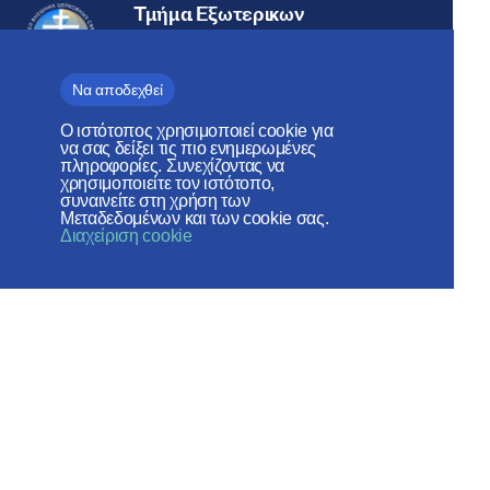
Τμήμα Εξωτερικων
Εκκλησιαστικων Σχέσεων
ΠΑΤΡΙΑΡΧΕΊΟ ΜΌΣΧΑΣ
Να αποδεχθεί
Ο ιστότοπος χρησιμοποιεί cookie για
να σας δείξει τις πιο ενημερωμένες
Веб-сайт создан при содействии
πληροφορίες. Συνεχίζοντας να
χρησιμοποιείτε τον ιστότοπο,
Фонда поддержки христианской
συναινείτε στη χρήση των
Μεταδεδομένων και των cookie σας.
культуры и наследия
Διαχείριση cookie
Κοινωνικά Δίκτυα:
Χάρτης ιστότοπου