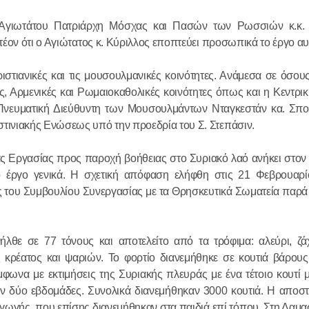
18.12.2025
υ Αγιωτάτου Πατριάρχη Μόσχας και Πασών των Ρωσσιών κ.κ.
έον ότι ο Αγιώτατος κ. Κύριλλος εποπτεύει προσωπικά το έργο αυ
Ο πρόεδρο
ιστιανικές και τις μουσουλμανικές κοινότητες. Ανάμεσα σε όσου
συναντήθηκ
, Αρμενικές και Ρωμαιοκαθολικές κοινότητες όπως και η Κεντρι
Σερβίας
νευματική Διεύθυντη των Μουσουλμάντων Νταγκεστάν κα. Σπο
ινιακής Ενώσεως υπό την προεδρία του Σ. Στεπάσιν.
18.12.2025
ς Εργασίας προς παροχή βοήθειας στο Συριακό λαό ανήκει στον
ο έργο γενικά. Η σχετική απόφαση ελήφθη στις 21 Φεβρουαρ
 του Συμβουλίου Συνεργασίας με τα Θρησκευτικά Σωματεία παρά
λθε σε 77 τόνους και αποτελείτο από τα τρόφιμα: αλεύρι, ζάχ
ς κρέατος και ψαριών. Το φορτίο διανεμήθηκε σε κουτιά βάρους
μφωνα με εκτιμήσεις της Συριακής πλευράς με ένα τέτοιο κουτί μ
ν δύο εβδομάδες. Συνολικά διανεμήθηκαν 3000 κουτιά. Η αποστ
ωγής, που επίσης διανεμήθηκαν στα παιδιά επί τόπου. Στη Δαμα