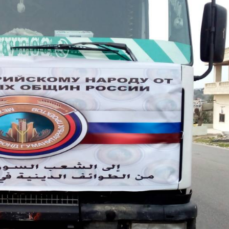
Ο Αγιώτατ
Κύριλλος σ
Γάλλο κοιν
ντε Γκωλ
18.12.2025
Πραγματοπ
συνομιλία 
Προκαθημέ
Εκκλησιών 
18.12.2025