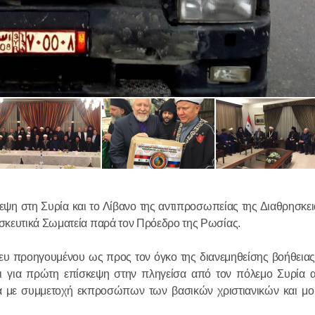
Ο Αγιώτατ
Κύριλλος συ
Χριστουγεν
Κοινοβουλε
στο Συμβού
29.01.2026
ψη στη Συρία και το Λίβανο της αντιπροσωπείας της Διαθρησκε
(Άνω Βουλή
σκευτικά Σωματεία παρά τον Πρόεδρο της Ρωσίας.
Πραγματοπ
νευ προηγουμένου ως προς τον όγκο της διανεμηθείσης βοήθειας
συνομιλία 
ται για πρώτη επίσκεψη στην πληγείσα από τον πόλεμο Συρία 
Προκαθημέ
α με συμμετοχή εκπροσώπων των βασικών χριστιανικών και μ
Εκκλησιών 