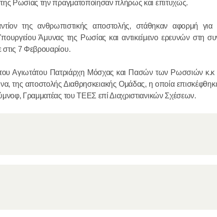
ΠΡΟΣΩΡΙ
 της Ρωσίας την πραγματοποίησαν πλήρως και επιτυχώς.
ΑΠΟΣΧΙΣ
ΑΥΤΗΝ Α
τίον της ανθρωπιστικής αποστολής, στάθηκαν αφορμή για τ
23.04.2016
πουργείου Άμυνας της Ρωσίας και αντικείμενο ερευνών στη συ
ΜΗΤΡΟΠ
 στις 7 Φεβρουαρίου.
ΒΟΛΟΚΟΛ
 του Αγιωτάτου Πατριάρχη Μόσχας και Πασών των Ρωσσιών κ.κ 
, της αποστολής Διαθρησκειακής Ομάδας, η οποία επισκέφθηκε 
ύμνοφ, Γραμματέας του ΤΕΕΣ επί Διαχριστιανικών Σχέσεων.