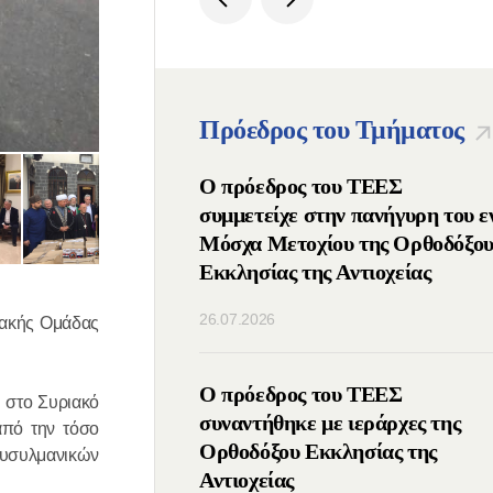
Πρόεδρος του Τμήματος
ος Πατριάρχης
Ο πρόεδρος του ΤΕΕΣ
μμετείχε στις ΙΔ΄
συμμετείχε στην πανήγυρη του ε
νιάτικες
Μόσχα Μετοχίου της Ορθοδόξο
υτικές Συναντήσεις
Εκκλησίας της Αντιοχείας
λιο της Ομοσπονδίας
26.07.2026
ιακής Ομάδας
) της Ρωσίας
οιήθηκε τηλεφωνική
Ο πρόεδρος του ΤΕΕΣ
 στο Συριακό
μεταξύ των
συναντήθηκε με ιεράρχες της
από την τόσο
νων των Ορθοδόξων
Ορθοδόξου Εκκλησίας της
ουσυλμανικών
Ρωσίας και Σερβίας
Αντιοχείας