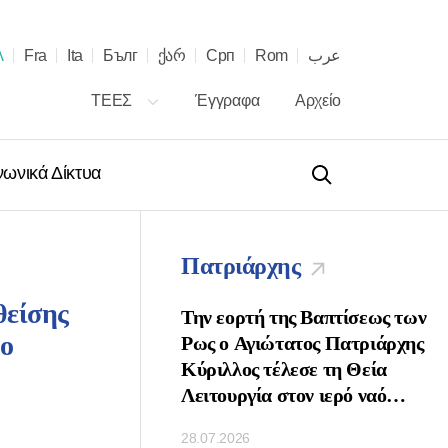
λ
Fra
Ita
Бълг
ქარ
Срп
Rom
عرب
ΤΕΕΣ
Έγγραφα
Αρχείο
νωνικά Δίκτυα
Πατριάρχης
θείσης
 τῇ ἑορτῇ τῶν
Την εορτή της Βαπτίσεως των
το
νων τοῦ Πατριάρχου
Ρως ο Αγιώτατος Πατριάρχης
ὶ Πασῶν τῶν
Κύριλλος τέλεσε τη Θεία
κ. Κυρίλλου
Λειτουργία στον ιερό ναό
Κοιμήσεως της Θεοτόκου στο
28.07.2026
Κρεμλίνο της Μόσχας