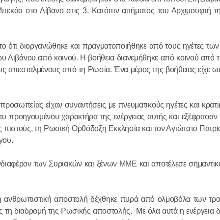
ΘΕΙΑ ΛΕΙ
πεκάα στο Λίβανο στις 3. Κατόπιν αιτήματος του Αρχιμουφτή τη
ΗΜΕΡΑ Μ
ΑΓΙΟΥ Ν
στο ότι διοργανώθηκε και πραγματοποιήθηκε από τους ηγέτες των
ΜΗΤΡΟΠΟ
ου Λιβάνου από κοινού. Η βοήθεια διανεμήθηκε από κοινού από 
ΣΤΟ ΜΕΤ
ους απεσταλμένους από τη Ρωσία. Ένα μέρος της βοήθειας είχε 
19.12.2016
ΕΚΚΛΗΣΙ
ΣΛΟΒΑΚΙ
ΘΕΙΑ ΛΕΙ
ιπροσωπείας είχαν συναντήσεις με πνευματικούς ηγέτες και κρατι
ΕΟΡΤΗ ΤΟ
άνευ προηγουμένου χαρακτήρα της ενέργειας αυτής και εξέφρασαν 
ΤΟΥ ΡΑΝ
ς πιστούς, τη Ρωσική Ορθόδοξη Εκκλησία και τον Αγιώτατο Πατρ
γου.
ΜΗΤΡΟΠ
ΒΟΛΟΚΟΛ
18.07.2016
διαφέρον των Συριακών και ξένων ΜΜΕ και αποτέλεσε σημαντικό
ΣΤΟΝ ΙΕΡ
ΠΝΕΥΜΑΤ
ΤΟΥ ΑΓΙΟ
ΤΕΛΕΤΗ 
 η ανθρωπιστική αποστολή δέχθηκε πυρά από ολμοβόλα των τρ
ΟΡΘΟΔΟΞ
τη διαδρομή της Ρωσικής αποστολής. Με όλα αυτά η ενέργεια δ