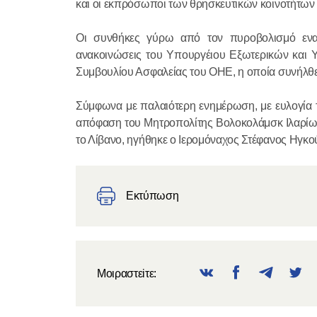
και οι εκπρόσωποι των θρησκευτικών κοινοτήτων
Οι συνθήκες γύρω από τον πυροβολισμό εναν
ανακοινώσεις του Υπουργέιου Εξωτερικών και Υ
Συμβουλίου Ασφαλείας του ΟΗΕ, η οποία συνήλθε
Σύμφωνα με παλαιότερη ενημέρωση, με ευλογία
απόφαση του Μητροπολίτης Βολοκολάμσκ Ιλαρίωνα
το Λίβανο, ηγήθηκε ο Ιερομόναχος Στέφανος Ηγκο
Εκτύπωση
Μοιραστεiτε: