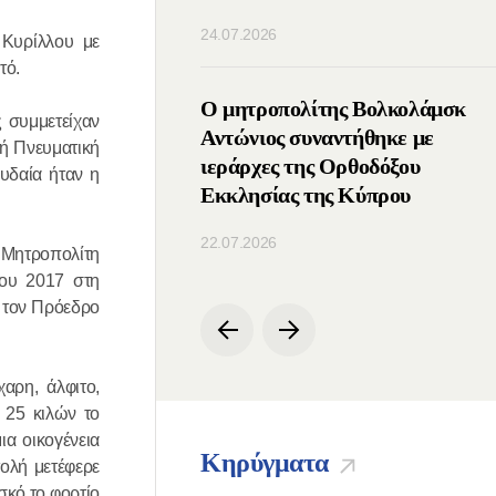
24.07.2026
 Κυρίλλου με
τό.
ς του ΤΕΕΣ
Ο μητροπολίτης Βολκολάμσκ
ς συμμετείχαν
ε με τον Πατριάρχη
Αντώνιος συναντήθηκε με
κή Πνευματική
ιεράρχες της Ορθοδόξου
υδαία ήταν η
Εκκλησίας της Κύπρου
22.07.2026
 Μητροπολίτη
ίου 2017 στη
 τον Πρόεδρο
αρη, άλφιτο,
 25 κιλών το
ια οικογένεια
Κηρύγματα
ολή μετέφερε
σκό το φορτίο