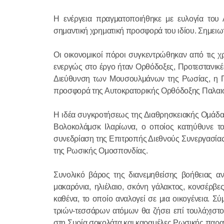
Η ενέργεια πραγματοποιήθηκε με ευλογία το
σημαντική χρηματική προσφορά του ιδίου. Σημειωτ
Οι οικονομικοί πόροι συγκεντρώθηκαν από τις χρ
ενεργώς στο έργο ήταν Ορθόδοξες, Προτεστανικές
Διεύθυνση των Μουσουλμάνων της Ρωσίας, η Π
προσφορά της Αυτοκρατορικής Ορθόδοξης Παλαιστ
Η ιδέα συγκροτήσεως της Διαθρησκειακής Ομάδα
Βολοκολάμσκ Ιλαρίωνα, ο οποίος κατηύθυνε τ
συνεδρίαση της Επιτροπής Διεθνούς Συνεργασίας
της Ρωσικής Ομοσπονδίας.
Συνολικό βάρος της διανεμηθείσης βοήθειας ανή
μακαρόνια, ηλιέλαιο, σκόνη γάλακτος, κονσέρβε
καθένα, το οποίο αναλογεί σε μια οικογένεια. Σύ
τριών-τεσσάρων ατόμων θα ζήσει επί τουλάχιστο
στη Συρία σοκολάτα και καραμέλες Ρωσικής παραγ