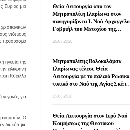
ΤΟΥΡΓΙΑ ΤΗΝ
Θεία Λειτουργία από τον
ς Συρίας μια
ΝΗΜΗΣ ΤΟΥ
Μητροπολίτη Ιλαρίωνα στον
ΙΚΟΛΑΟΥ ΑΠΟ ΤΟΝ
πανηγυρίζοντα Ι. Ναό Αρχαγγέλο
 χριστιανικών
ΛΙΤΗ ΙΛΑΡΩΝΑ
Γαβριήλ του Μετοχίου της
τους ντόπιους
ΟΧΙΟΝ ΤΗΣ
Εκκλησίας της Αντιοχείας στη
ως προοροσμό
26.07.2020
ΑΣ ΤΣΕΧΙΑΣ ΚΑΙ
Μόσχα
ΑΣ ΣΤΗ ΜΟΣΧΑ
ΤΟΥΡΓΙΑ ΤΗΝ
Μητροπολίτης Βολοκολάμσκ
κή ηγεσία της
Υ ΑΓΙΟΥ ΣΕΡΓΙΟΥ
Ιλαρίωνας τέλεσε Θεία
την ειλικρηνή
ΤΟΝΕΖ ΑΠΟ ΤΟΝ
Λειτουργία με το παλαιό Ρωσικό
ιάρχη Κύριλλο
ΟΛΙΤΗ
τυπικό στο Ναό της Αγίας Σκέπη
ΑΜΣΚ ΙΛΑΡΙΩΝΑ
Ρουμπτσόβο Μόσχα
15.03.2020
 γεγονός για
Ο ΝΑΟ ΑΓΙΟΥ
ΟΣ ΤΗΣ ΛΑΥΡΑΣ
Υ ΣΕΡΓΙΟΥ
ΕΙΣΔΟΧΗΣ ΣΤΗΝ
Θεία Λειτουργία στον Ιερό Ναό
ομοκρατών. Ο
Η ΕΚΚΛΗΣΙΑ ΤΩΝ
Κοιμήσεως της Θεοτόκου
εν διακόπηκε