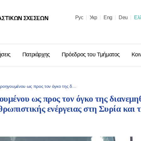
ΑΣΤΙΚΩΝ ΣΧΈΣΕΩΝ
Рус
Укр
Eng
Deu
Ελ
ήσεις
Πατριάρχης
Πρόεδρος του Τμήματος
Κοι
ροηγουμένου ως προς τον όγκο της δ…
υμένου ως προς τον όγκο της διανεμη
Μήνυμα ἐπὶ
ρωπιστικής ενέργειας στη Συρία και 
Χριστουγέν
Μόσχας κα
Ῥωσσιῶν κ.
06.01.2026