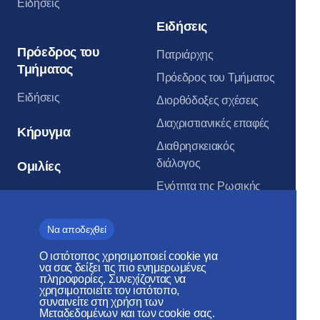
Ειδήσεις
Ειδήσεις
Πρόεδρος του
Πατριάρχης
Τμήματος
Πρόεδρος του Τμήματος
Ειδήσεις
Διορθόδοξες σχέσεις
Διαχριστιανικές επαφές
Κήρυγμα
Διαθρησκειακός
διάλογος
Ομιλίες
Ενότητα της Ρωσικής
Εκκλησίας
Απώτερο εξωτερικό
Να αποδεχθεί
Ο ιστότοπος χρησιμοποιεί cookie για
να σας δείξει τις πιο ενημερωμένες
Αναλύσεις
πληροφορίες. Συνεχίζοντας να
χρησιμοποιείτε τον ιστότοπο,
συναινείτε στη χρήση των
Άρθρα
Μεταδεδομένων και των cookie σας.