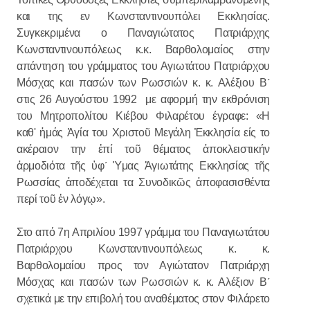
και της εν Κωνσταντινουπόλει Εκκλησίας.
Συγκεκριμένα ο Παναγιώτατος Πατριάρχης
Κωνσταντινουπόλεως κ.κ. Βαρθολομαίος στην
απάντηση του γράμματος του Αγιωτάτου Πατριάρχου
Μόσχας και πασών των Ρωσσιών κ. κ. Αλέξιου Β´
στις 26 Αυγούστου 1992 με αφορμή την εκθρόνιση
του Μητροπολίτου Κιέβου Φιλαρέτου έγραφε: «Η
καθ' ἠμάς Ἀγία του Χριστοῦ Μεγάλη Ἐκκλησία είς το
ακέραιον την ἐπί τοῦ θέματος ἀποκλειστικήν
ἀρμοδιότα τῆς ὑφ´ Ὑμας Ἀγιωτάτης Εκκλησίας τῆς
Ρωσσίας ἀποδέχεται τα Συνοδικῶς ἀποφασισθέντα
περί τοῦ ἐν λόγῳ».
Στο από 7η Απριλίου 1997 γράμμα του Παναγιωτάτου
Πατριάρχου Κωνσταντινουπόλεως κ. κ.
Βαρθολομαίου προς τον Αγιώτατον Πατριάρχη
Μόσχας και πασών των Ρωσσιών κ. κ. Αλέξιον Β´
σχετικά με την επιβολή του αναθέματος στον Φιλάρετο