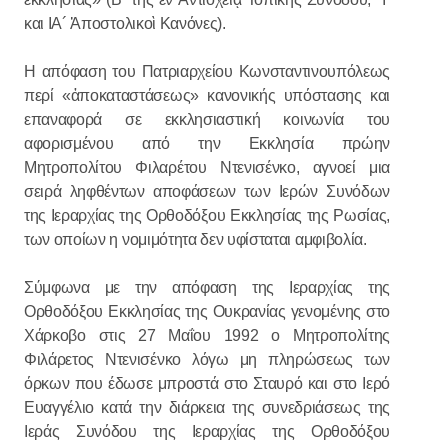
και ΙΑ´ Ἀποστολικοὶ Κανόνες).
Η απόφαση του Πατριαρχείου Κωνσταντινουπόλεως
περί «ἀποκαταστάσεως» κανονικής υπόστασης και
επαναφορά σε εκκλησιαστική κοινωνία του
αφορισμένου από την Εκκλησία πρώην
Μητροπολίτου Φιλαρέτου Ντενισένκο, αγνοεί μια
σειρά ληφθέντων αποφάσεων των Ιερών Συνόδων
της Ιεραρχίας της Ορθοδόξου Εκκλησίας της Ρωσίας,
των οποίων η νομιμότητα δεν υφίσταται αμφιβολία.
Σύμφωνα με την απόφαση της Ιεραρχίας της
Ορθοδόξου Εκκλησίας της Ουκρανίας γενομένης στο
Χάρκοβο στις 27 Μαΐου 1992 ο Μητροπολίτης
Φιλάρετος Ντενισένκο λόγω μη πληρώσεως των
όρκων που έδωσε μπροστά στο Σταυρό και στο Ιερό
Ευαγγέλιο κατά την διάρκεια της συνεδριάσεως της
Ιεράς Συνόδου της Ιεραρχίας της Ορθοδόξου