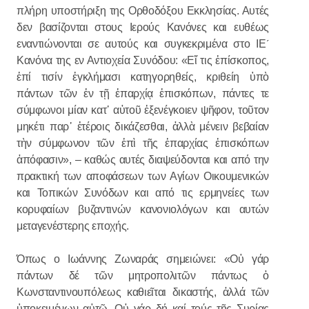
πλήρη υποστήριξη της Ορθοδόξου Εκκλησίας. Αυτές
δεν βασίζονται στους Ιερούς Κανόνες και ευθέως
εναντιώνονται σε αυτούς και συγκεκριμένα στο ΙΕ´
Κανόνα της εν Αντιοχεία Συνόδου: «Εἴ τις ἐπίσκοπος,
ἐπί τισίν ἐγκλήμασι κατηγορηθείς, κριθείη ὑπὸ
πάντων τῶν ἐν τῇ ἐπαρχίᾳ ἐπισκόπων, πάντες τε
σύμφωνοι μίαν κατ᾽ αὐτοῦ ἐξενέγκοιεν ψῆφον, τοῦτον
μηκέτι παρ᾽ ἑτέροις δικάζεσθαι, ἀλλὰ μένειν βεβαίαν
τὴν σύμφωνον τῶν ἐπὶ τῆς ἐπαρχίας ἐπισκόπων
ἀπόφασιν», – καθώς αυτές διαψεύδονται και από την
πρακτική των αποφάσεων των Αγίων Οικουμενικών
και Τοπικών Συνόδων και από τις ερμηνείες των
κορυφαίων βυζαντινών κανονιολόγων και αυτών
μεταγενέστερης εποχής.
Όπως ο Ιωάννης Ζωναράς σημειώνει: «Οὐ γάρ
πάντων δέ τῶν μητροπολιτῶν πάντως ὁ
Κωνσταντινουπόλεως καθιεῖται δικαστής, ἀλλά τῶν
ὑποκειμένων αὐτῷ. Οὐ γάρ δή καί τούς τῆς Συρίας