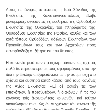
Αυτές τις άνομες αποφάσεις η Ιερά Σύνοδος της
Εκκλησίας της Κωνσταντινουπόλεως έλαβε
μονομερώς, αγνοώντας τις εκκλήσεις της Ορθοδόξου
Εκκλησίας της Ουκρανίας, του πληρώματος της
Ορθοδόξου Εκκλησίας της Ρωσίας, καθώς και των
κατά τόπους Ορθοδόξων αδελφών Εκκλησίων, των
Προκαθημένων τους και των Αρχιερέων προς
πανορθόδοξη συζήτηση επί του θέματος.
Η κοινωνία μετά των προσχωρησάντων εις σχίσμα,
πολύ δε περισσότερο με τους αφορισμένους από την
ίδια την Εκκλησία εξομοιώνεται με την συμμετοχή στο
σχίσμα και αυστηρά καταδικάζεται από τους Κανόνες
της Αγίας Εκκλησίας: «Εἰ δὲ φανείῃ τις τῶν
ἐπισκόπων, ἢ πρεσβυτέρων, ἢ διακόνων, ἤ τις τοῦ
κανόνος τοῖς ἀκοινωνήτοις κοινωνῶν, καὶ τοῦτον
ἀκοινώνητον εἶναι, ὡς ἂν συγχέοντα τὸν κανόνα τῆς
ἐκκλησίας» (B´ τῆς ἐν Ἀντιοχείᾳ Τοπικῆς Συνόδου, Ι´