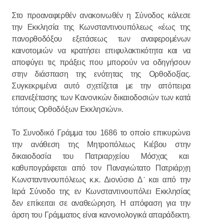
Στο προαναφερθέν ανακοινωθέν η Σύνοδος κάλεσε
την Εκκλησία της Κωνσταντινουπόλεως «έως της
πανορθοδόξου εξετάσεως των αναφερομένων
καινοτομιών να κρατήσει επιφυλακτικότητα και να
αποφύγει τις πράξεις που μπορούν να οδηγήσουν
στην διάσπαση της ενότητας της Ορθοδοξίας.
Συγκεκριμένα αυτό σχετίζεται με την απόπειρα
επανεξέτασης των Κανονικών δικαιοδοσιών των κατά
τόπους Ορθοδόξων Εκκλησιών».
Το Συνοδικό Γράμμα του 1686 το οποίο επικυρώνει
την ανάθεση της Μητροπόλεως Κιέβου στην
δικαιοδοσία του Πατριαρχείου Μόσχας και
καθυπογράφεται από τον Παναγιώτατο Πατριάρχη
Κωνσταντινουπόλεως κ.κ. Διονύσιο Δ´ και από την
Ιερά Σύνοδο της εν Κωνσταντινουπόλει Εκκλησίας
δεν επίκειται σε αναθεώρηση. Η απόφαση για την
άρση του Γράμματος είναι κανονιολογικά απαράδεκτη.