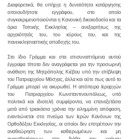
Διαφορετικά, θα υπήρχε η δυνατότητα κατάργησης
οποιουδήποτε εγγράφου, στο οποίο
συγκεκριμενοποιούνται η Κανονική δικαιοδοσία και τα
όρια Τοπικής Εκκλησίας – ανεξαρτήτως της
αρχαιότητάς του, του κύρους του, και της
πανεκκλησιαστικής αποδοχής του.
Στο ίδιο Γράμμα και στα επισυναπτόμενα αυτού
έγγραφα τίποτα δεν αναγράφεται για την προσωρινή
ανάθεση της Μητρόπολης Κιέβου υπό την επίβλεψη
του Πατριαρχείου Μόσχας, άλλα και ούτε πως αυτό το
Γράμμα μπορεί να ακυρωθεί. Η απόπειρα Ιεραρχών
του Πατριαρχείου Κωνσταντινουπόλεως, υπό
πολιτικά και ιδιοτελή συμφέροντα, να επανεξετάσει
μετά από τριακόσια χρόνια την ειλημμένη απόφαση,
εναντιώνεται στο πνεύμα των Ιερών Κανόνων της
Ορθοδόξου Εκκλησίας, οι οποίοι δεν επιτρέπουν την
αναθεώρηση των καθιερωμένων και μη
αμφισβητήσιμων στο διάβα του χρόνου