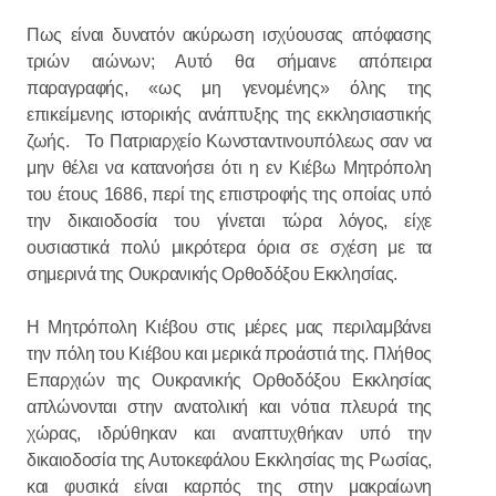
Πως είναι δυνατόν ακύρωση ισχύουσας απόφασης
τριών αιώνων; Αυτό θα σήμαινε απόπειρα
παραγραφής, «ως μη γενομένης» όλης της
επικείμενης ιστορικής ανάπτυξης της εκκλησιαστικής
ζωής. Το Πατριαρχείο Κωνσταντινουπόλεως σαν να
μην θέλει να κατανοήσει ότι η εν Κιέβω Μητρόπολη
του έτους 1686, περί της επιστροφής της οποίας υπό
την δικαιοδοσία του γίνεται τώρα λόγος, είχε
ουσιαστικά πολύ μικρότερα όρια σε σχέση με τα
σημερινά της Ουκρανικής Ορθοδόξου Εκκλησίας.
Η Μητρόπολη Κιέβου στις μέρες μας περιλαμβάνει
την πόλη του Κιέβου και μερικά προάστιά της. Πλήθος
Επαρχιών της Ουκρανικής Ορθοδόξου Εκκλησίας
απλώνονται στην ανατολική και νότια πλευρά της
χώρας, ιδρύθηκαν και αναπτυχθήκαν υπό την
δικαιοδοσία της Αυτοκεφάλου Εκκλησίας της Ρωσίας,
και φυσικά είναι καρπός της στην μακραίωνη