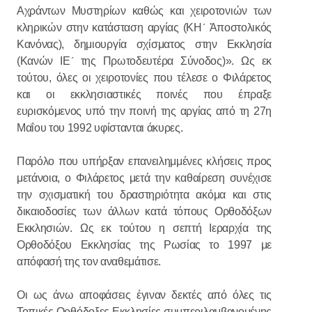
Αχράντων Μυστηρίων καθώς και χειροτονιών των
κληρικών στην κατάσταση αργίας (ΚΗ´ Ἀποστολικός
Κανόνας), δημιουργία σχίσματος στην Εκκλησία
(Κανών ΙΕ´ της Πρωτοδευτέρα Σύνοδος)». Ως εκ
τούτου, όλες οι χειροτονίες που τέλεσε ο Φιλάρετος
και οι εκκλησιαστικές ποινές που έπραξε
ευρισκόμενος υπό την ποινή της αργίας από τη 27η
Μαΐου του 1992 υφίστανται άκυρες.
Παρόλο που υπήρξαν επανειλημμένες κλήσεις προς
μετάνοια, ο Φιλάρετος μετά την καθαίρεση συνέχισε
την σχισματική του δραστηριότητα ακόμα και στις
δικαιοδοσίες των άλλων κατά τόπους Ορθοδόξων
Εκκλησιών. Ως εκ τούτου η σεπτή Ιεραρχία της
Ορθοδόξου Εκκλησίας της Ρωσίας το 1997 με
απόφασή της τον αναθεμάτισε.
Οι ως άνω αποφάσεις έγιναν δεκτές από όλες τις
Τοπικές Ορθόδοξες Εκκλησίες συμπεριλαμβανομένης