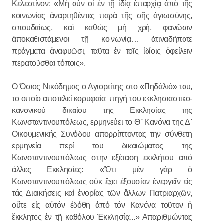
Κελεστίνον: «Μὴ οὖν οἱ ἐν τῇ ἰδίᾳ ἐπαρχίᾳ ἀπὸ τῆς
κοινωνίας ἀναρτηθέντες παρὰ τῆς σῆς ἁγιωσύνης,
σπουδαίως, καὶ καθὼς μὴ χρή, φανῶσιν
ἀποκαθιστάμενοι τῇ κοινωνίᾳ… ἁτιναδήποτε
πράγματα ἀναφυῶσι, ταῦτα ἐν τοῖς ἰδίοις ὀφείλειν
περατοῦσθαι τόποις».
Ο Όσιος Νικόδημος ο Αγιορείτης στο «Πηδάλιό» του,
το οποίο αποτελεί κορυφαία πηγή του εκκλησιαστικο-
κανονικού δικαίου της Εκκλησίας της
Κωνσταντινουπόλεως, ερμηνεύει το Θ´ Κανόνα της Δ´
Οικουμενικής Συνόδου απορρίπτοντας την σύνθετη
ερμηνεία περί του δικαιώματος της
Κωνσταντινουπόλεως στην εξέταση εκκλήτου από
άλλες Εκκλησίες: «Ὅτι μέν γάρ ὁ
Κωνσταντινουπόλεως οὐκ ἔχει ἐξουσίαν ἐνεργεῖν εἰς
τάς Διοικήσεις καί ἐνορίας τῶν ἄλλων Πατριαρχῶν,
οὔτε εἰς αὐτόν ἐδόθη ἀπό τόν Κανόνα τοῦτον ἡ
ἔκκλητος ἐν τῇ καθόλου Ἐκκλησίᾳ...» Απαριθμώντας