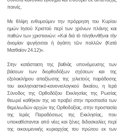
ποινές.
Με θλίψη ενθυμούμεν την πρόρρηση του Κυρίου
ημών Ιησού Χριστού περί των χρόνων πλάνης και
παθών των χριστιανών: «Καὶ διὰ τὸ πληθυνθῆναι τὴν
ἀνομίαν ψυγήσεται ἡ ἀγάπη τῶν πολλῶν (Κατά
Ματθαίον 24.12)».
Στην κατάσταση της βαθιάς υπονόμευσης των
βάσεων των διορθοδόξων σχέσεων και της
εξολοκλήρου απαξίωσης της χιλιετούς παράδοσης
του εκκλησιαστικό-κανονιολογικού δικαίου, η Ιερά
Σύνοδος της Ορθοδόξου Εκκλησίας της Ρωσίας
θεωρεί καθήκον της να προβεί στην προστασία των
θεμελιωδών αρχών της Ορθοδοξίας, στην προστασία
της Ιεράς Παραδόσεως της Εκκλησίας, που
υποκαθίστανται από νέες και ξένες διδασκαλίες περί
της οικουμενικής κυριαρχίας του πρώτου εκ των