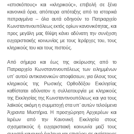
«επισκόπους» και «κληρικούς», επιβολή σε ξένα
κανονικά όρια, απόπειρα απόταξης από τα ιστορικά
πεπραγμένα – όλα αυτά οδηγούν το Πατριαρχείο
Κωνσταντινουπόλεως εκτός ορίων κανονικότητας, και
προς μεγάλη μας θλίψη κάνει αδύνατη την συνέχιση
ευχαριστιακής κοινωνίας με τους Ιεράρχες του, τους
κληρικούς του και τους πιστούς.
Από σήμερα και έως της ακύρωσης από το
Πατριαρχείο Κωνσταντινουπόλεως των ειλημμένων
υπ᾽ αυτού αντικανονικών αποφάσεων, για όλους τους
κληρικούς της Ρωσικής Ορθοδόξου Εκκλησίας
καθίσταται αδύνατον η συλλειτουργία με κληρικούς
της Εκκλησίας της Κωνσταντινουπόλεως και για τους
λαϊκούς ακόμη η συμμετοχή στα υπ᾽ αυτών τελούμενα
Άχραντα Μυστήρια. Η προσχώρηση Αρχιερέων και
Ιερέων από την Κανονική Εκκλησία στους
σχισματικούς ή ευχαριστιακή κοινωνία μαζί τους
συνιστά κανονικό έγκλημα και επισύρει σε αντίστοιχες