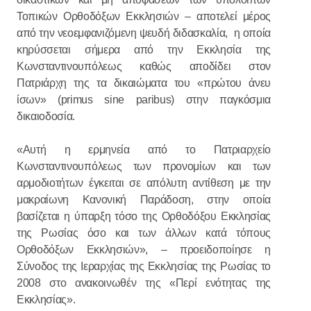
Τοπικών Ορθοδόξων Εκκλησιών – αποτελεί μέρος
από την νεοεμφανιζόμενη ψευδή διδασκαλία, η οποία
κηρύσσεται σήμερα από την Εκκλησία της
Κωνσταντινουπόλεως καθώς αποδίδει στον
Πατριάρχη της τα δικαιώματα του «πρώτου άνευ
ίσων» (primus sine paribus) στην παγκόσμια
δικαιοδοσία.
«Αυτή η ερμηνεία από το Πατριαρχείο
Κωνσταντινουπόλεως των προνομίων και των
αρμοδιοτήτων έγκειται σε απόλυτη αντίθεση με την
μακραίωνη Κανονική Παράδοση, στην οποία
βασίζεται η ύπαρξη τόσο της Ορθοδόξου Εκκλησίας
της Ρωσίας όσο και των άλλων κατά τόπους
Ορθοδόξων Εκκλησιών», – προειδοποίησε η
Σύνοδος της Ιεραρχίας της Εκκλησίας της Ρωσίας το
2008 στο ανακοινωθέν της «Περί ενότητας της
Εκκλησίας».