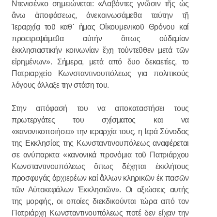
Ντενισένκο σημειώνεται: «Λαβόντες γνῶσιν τῆς ὠς
ἄνω ἀποφάσεως, ἀνεκοινωσάμεθα ταύτην τῇ
Ἱεραρχίᾳ τοῦ καθ᾽ ἡμας Οἰκουμενικοῦ Θρόνου καί
προετρεψάμεθα αὐτήν ὅπως οὐδεμίαν
ἐκκλησιαστικήν κοινωνίαν ἔχη τοὐντεῦθεν μετά τῶν
εἰρημένων». Σήμερα, μετά από δυο δεκαετίες, το
Πατριαρχείο Κωνσταντινουπόλεως για πολιτικούς
λόγους άλλαξε την στάση του.
Στην απόφασή του να αποκαταστήσει τους
πρωτεργάτες του σχίσματος και να
«κανονικοποιήσει» την ιεραρχία τους, η Ιερά Σύνοδος
της Εκκλησίας της Κωνσταντινουπόλεως αναφέρεται
σε ανύπαρκτα «κανονικά προνόμια τοῦ Πατριάρχου
Κωνσταντινουπόλεως ὅπως δέχηται ἐκκλήτους
προσφυγάς ἀρχιερέων καί ἄλλων κληρικῶν ἐκ πασῶν
τῶν Αὐτοκεφάλων Ἐκκλησιῶν». Οι αξιώσεις αυτής
της μορφής, οι οποίες διεκδικούνται τώρα από τον
Πατριάρχη Κωνσταντινουπόλεως ποτέ δεν είχαν την