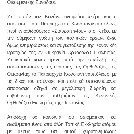
Οικουμενικής Συνόδου).
Υπ᾽ αυτόν τον Κανόνα αναιρείται ακόμη και η
απόφαση του Πατριαρχείου Κωνσταντινουπόλεως
περί εγκαθιδρύσεως «Σταυροπηγίου» στο Κίεβο, με
την σύμφωνη γνώμη των πολιτικών αρχών, άνευ
όμως ενημερώσεως και συγκατάθεσης της Κανονικής
Ιεραρχίας της εν Ουκρανία Ορθοδόξου Εκκλησίας.
Υποκριτικά καλυπτόμενο υπό την επιδίωξη της
αποκαταστάσεως της ενότητας της Ορθοδοξίας της
Ουκρανίας, το Πατριαρχείο Κωνσταντινουπόλεως με
τις δικές του ασύνετες και πολιτικά υποκινούμενες
αποφάσεις οδηγεί σε μεγαλύτερη διάρηξη και
εμβάθυνση των παθημάτων της Κανονικής
Ορθοδόξου Εκκλησίας της Ουκρανίας.
Αποδοχή σε κοινωνία του σχισματικού και
αναθεματισμένου από άλλη Τοπική Εκκλησία ατόμου
με όλους τους υπ᾽ αυτού χειροτονημένους