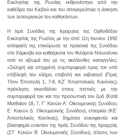
Εκκλησίας της Ρωσίας εκθρονίστηκε από την
καθέδρα του Κιεβού και του απαγορεύτηκε η άσκηση
των λειτουργικών του καθηκόντων.
Η Ιερά Συνόδος της Ιεραρχίας της Ορθοδόξου
Εκκλησίας της Ρωσίας με την από 11η Ιουνίου 1992
απόφασή της επικύρωσε τα πρακτικά της Συνόδου
στο Χάρκοβο και καθαίρεσαι τον Φιλάρετο Ντενισένκο
από το αξίωμά του με τις ακόλουθες καταγγελίες:
«Σκληρή και επηρμένη συμπεριφορά προς τον υπό
επίβλεψή του κλήρο, επιβολή και εκβιασμό (Προς
Τίτον Ἐπιστολή 1, 7-8, ΚΖ´ Ἀποστολικός Κανόνας),
πρόκληση σκανδάλου στους πιστούς με την
συμπεριφορά του και την προσωπική του ζωή (Κατά
Ματθαίον 18, 7, Γ´ Κανών Α´ Οἰκουμενικὴς Συνόδου,
Ε´ Κανών Δ´ Οἰκουμενικὴς Συνόδου), επιορκία (ΚΕ´
Ἀποστολικός Κανόνας), δημόσια συκοφαντία και
βλασφημία εναντίον της Ιεράς Συνόδου της Ιεραρχίας
(ΣΤ´ Κανών Β´ Οἰκουμενικὴς Σύνοδου), τέλεσις των