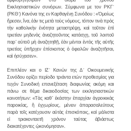
Εκκλησιαστικών συνόρων. Σύμφωνα με τον ΡΚΓ´
(ΡΚΘ´) Κανόνα της εν Καρθαγένῃ Συνόδου : «Ὁμοίως
ἤρεσεν, ἵνα, ἐάν τις μετὰ τοὺς νόμους, τόπον τινὰ πρὸς
τὴν καθολικὴν ἑνότητα μεταστρέψῃ, καὶ τοῦτον ἐπὶ
τριετίαν μηδενὸς ἀναζητοῦντος κατάσχῃ, τοῦ λοιποῦ
παρ᾽ αὐτοῦ μὴ ἀναζητηθῇ, ἐὰν μέντοι ἐντὸς τῆς αὐτῆς
τριετίας ὑπῆρχεν ἐπίσκοπος ὁ ὀφειλῶν ἀναζητῆσαι,
καὶ ἡσύχασεν».
Επιπλέον και ο ΙΖ´ Κανών της Δ´ Οικουμενικής
Συνόδου ορίζει περίοδο τριάντα ετών προθεσμίας για
τυχόν Συνοδική επανεξέταση διαφωνίας ακόμη και
πάνω σε θέμα δικαιοδοσίας των εκκλησιαστικών
κοινοτήτων: «Τὰς καθ᾿ ἑκάστην ἐπαρχίαν ἀγροικικὰς
παροικίας, ἢ ἐγχωρίους, μένειν ἀπαρασαλεύτους
παρὰ τοῖς κατέχουσιν αὐτὰς ἐπισκόποις, καὶ μάλιστα
εἰ τριακονταετῆ χρόνον ταύτας ἀβιάστως
διακατέχοντες ᾠκονόμησαν».