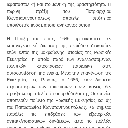
ιεραποστολική και ποιμαντική της δραστηριότητα. Η
τωρινή πράξη του Πατριαρχείου
Κωνσταντινουπόλεως αποτελεί απόπειρα
υποκλοπής τινός μήποτε ανήκοντος αυτού.
Η Πράξη του έτους 1686 οριστικοποιεί την
καταναγκαστική διαίρεση της περιόδου διακοσίων
ετών εντός της μακραίωνης ιστορίας της Ρωσικής
Εκκλησίας, η οποία παρά των εναλλασσόμενων
πολιτικών καταστάσεων παρέμεινε στην
αυτοσυνείδησή της ενιαία. Μετά την επανένωση της
Εκκλησίας της Ρωσίας το 1686, στην διάρκεια
περισσοτέρων των τριακοσίων ετών, κανείς δεν
προέβαλε αμφιβολία ότι οι ορθόδοξοι της Ουκρανίας
αποτελούν ποίμνιο της Ρωσικής Εκκλησίας και όχι
του Πατριαρχείου Κωνσταντινουπόλεως. Και σήμερα
παρόλες τις επιδράσεις των εξωτερικών
αντιεκκλησιαστικών δυνάμεων, αυτό το πολλών
εκατομμυρίων ποίμνιο τιμά την ενότητα της πασών