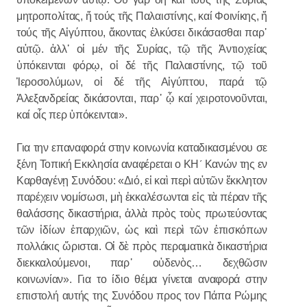
μητροπολίτας, ἤ τούς τῆς Παλαιστίνης, καί Φοινίκης, ἤ
τούς τῆς Αἰγύπτου, ἄκοντας ἑλκύσει δικάσασθαι παρ᾿
αὐτῷ. ἀλλ᾿ οἱ μέν τῆς Συρίας, τῷ τῆς Ἀντιοχείας
ὑπόκεινται φόρῳ, οἱ δέ τῆς Παλαιστίνης, τῷ τοῦ
Ἱεροσολύμων, οἱ δέ τῆς Αἰγύπτου, παρά τῷ
Ἀλεξανδρείας δικάσονται, παρ᾿ ᾧ καί χειροτονοῦνται,
καί οἷς περ ὑπόκεινται».
Για την επαναφορά στην κοινωνία καταδικασμένου σε
ξένη Τοπική Εκκλησία αναφέρεται ο ΚΗ´ Κανών της εν
Καρθαγένῃ Συνόδου: «Διό, εἰ καὶ περὶ αὐτῶν ἔκκλητον
παρέχειν νομίσωσι, μὴ ἐκκαλέσωνται εἰς τὰ πέραν τῆς
θαλάσσης δικαστήρια, ἀλλὰ πρὸς τοὺς πρωτεύοντας
τῶν ἰδίων ἐπαρχιῶν, ὡς καὶ περὶ τῶν ἐπισκόπων
πολλάκις ὥρισται. Οἱ δὲ πρὸς περαματικὰ δικαστήρια
διεκκαλούμενοι, παρ᾽ οὐδενὸς… δεχθῶσιν
κοινωνίαν». Για το ίδιο θέμα γίνεται αναφορά στην
επιστολή αυτής της Συνόδου προς τον Πάπα Ρώμης