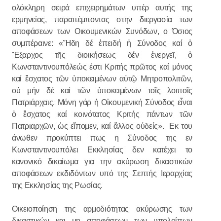
ολόκληρη σειρά επιχειρημάτων υπέρ αυτής της
ερμηνείας, παραπέμποντας στην διεργασία των
αποφάσεων των Οικουμενικών Συνόδων, ο Όσιος
συμπέραινε: «Ἤδη δέ ἐπειδή ἡ Σύνοδος καί ὁ
Ἔξαρχος τῆς διοικήσεως δέν ἐνεργεῖ, ὁ
Κωνσταντινουπόλεώς ἐστι Κριτής πρῶτος καί μόνος
καί ἔσχατος τῶν ὑποκειμένων αὐτῷ Μητροπολιτῶν,
οὐ μήν δέ καί τῶν ὑποκειμένων τοῖς λοιποῖς
Πατριάρχαις. Μόνη γάρ ἡ Οἰκουμενική Σύνοδος εἶναι
ὁ ἔσχατος καί κοινότατος Κριτής πάντων τῶν
Πατριαρχῶν, ὡς εἴπομεν, καί ἄλλος οὐδείς». Εκ του
άνωθεν προκύπτει πως η Σύνοδος της εν
Κωνσταντινουπόλει Εκκλησίας δεν κατέχει το
κανονικό δικαίωμα για την ακύρωση δικαστικών
αποφάσεων εκδιδόντων υπό της Σεπτής Ιεραρχίας
της Εκκλησίας της Ρωσίας.
Οικειοποίηση της αρμοδιότητας ακύρωσης των
δικαστικών και μη αποφάσεων των υπολοίπων