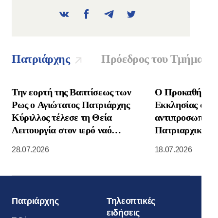
Πατριάρχης
Πρόεδρος του Τμήματο
Την εορτή της Βαπτίσεως των
Ο Προκαθήμενο
Ρως ο Αγιώτατος Πατριάρχης
Εκκλησίας συνα
Κύριλλος τέλεσε τη Θεία
αντιπροσωπεία 
Λειτουργία στον ιερό ναό
Πατριαρχικής Ε
Κοιμήσεως της Θεοτόκου στο
Νοτιοανατολική
28.07.2026
18.07.2026
Κρεμλίνο της Μόσχας
Πατριάρχης
Τηλεοπτικές
ειδήσεις