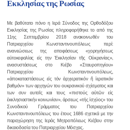
Εκκλησίας της Ρωσίας
Με βαθύτατο πόνο η Ιερά Σύνοδος της Ορθοδόξου
Εκκλησίας της Ρωσίας πληροφορήθηκε το από της
11ης Σεπτεμβρίου 2018 ανακοινωθέν του
Πατριαρχείου Κωνσταντινουπόλεως περί:
ανανεώσεως της αποφάσεως «χορηγήσεως
αὐτοκεφαλίας είς την Ἐκκλησίαν τῆς Οὐκρανίας»,
ανασυστάσεως στο Κιέβο «Σταυροπηγίου»
Πατριαρχείου Κωνσταντινουπόλεως,
«ἀποκαταστάσεως εἰς τόν ἀρχιερατικόν ἤ ἱερατικόν
βαθμόν» των αρχηγών του ουκρανικού σχίσματος και
των συν αυτοῖς και τους «πιστούς αὐτῶν εἰς
ἐκκλησιαστικήν κοινωνίαν», άρσεως «τής ἰσχύος» του
Συνοδικού Γράμματος του Πατριαρχείου
Κωνσταντινουπόλεως του έτους 1686 σχετικά με την
παραχώρηση της Ιεράς Μητροπόλεως Κιέβου στην
δικαιοδοσία του Πατριαρχείου Μόσχας.