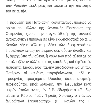
των Ρωσιών Εκκλησίας και φυλάττει την πιστότητά
του σε αυτήν.
Η πρόθεση του Πατριάρχη Κωνσταντινουπόλεως να
ορίσει το μέλλον της Κανονικής Εκκλησίας της
Ουκρανίας χωρίς την συγκατάθεσή της συνιστά
αντικανονική επιβουλή σε ξένα εκκλησιαστικά όρια. Ο
Κανών λέγει: «Ὥστε μηδένα τῶν θεοφιλεστάτων
ἐπισκόπων ἐπαρχίαν ἑτέραν, οὐκ οὖσαν ἄνωθεν καὶ
ἐξ ἀρχῆς ὑπὸ τὴν αὐτοῦ, ἢ γοῦν τῶν πρὸ αὐτοῦ χεῖρα
καταλαμβάνειν ἀλλ᾿ εἰ καί τις κατέλαβε, καὶ ὑφ´ἑαυτὸν
πεποίηται, βιασάμενος, ταύτην ἀποδιδόναι· ἵνα μὴ τῶν
Πατέρων οἱ κανόνες παραβαίνωνται, μηδὲ ἐν
ἱερουργίας προσχήματι, ἐξουσίας τύφος κοσμικῆς
περεισδύηται, μηδὲ λάθωμεν τὴν ἐλευθερίαν κατὰ
μικρὸν ἀπολέσαντες, ἣν ἡμῖν ἐδωρήσατο τῷ ἰδίῳ
αἵματι ὁ Κύριος ἡμῶν Ἰησοῦς Χριστός, ὁ πάντων
ἀνθρώπων ἐλευθερωτής» (Η´ Κανών της Γ´