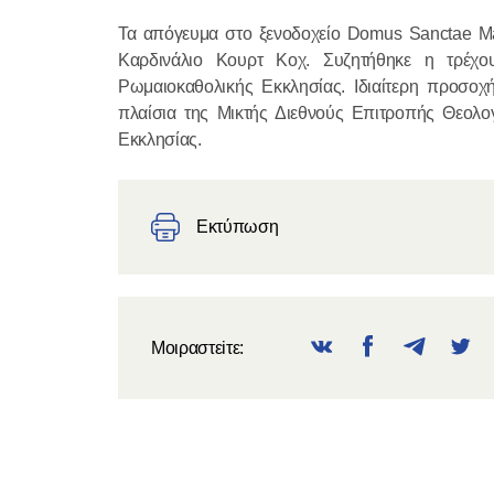
Τα απόγευμα στο ξενοδοχείο Domus Sanctae M
Καρδινάλιο Κουρτ Κοχ. Συζητήθηκε η τρέχο
Ρωμαιοκαθολικής Εκκλησίας. Ιδιαίτερη προσ
πλαίσια της Μικτής Διεθνούς Επιτροπής Θεολο
Εκκλησίας.
Εκτύπωση
Μοιραστεiτε: