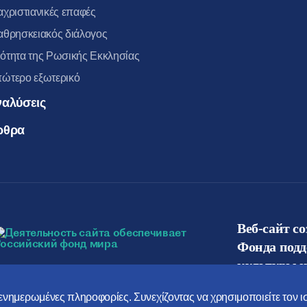
αχριστιανικές επαφές
αθρησκειακός διάλογος
ότητα της Ρωσικής Εκκλησίας
ώτερο εξωτερικό
ναλύσεις
ρθρα
Веб-сайт с
Фонда под
культуры и
ο ενημερωμένες πληροφορίες. Συνεχίζοντας να χρησιμοποιείτε τον 