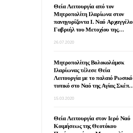
ΤΟΥΡΓΙΑ ΤΗΝ
Θεία Λειτουργία από τον
ΝΗΜΗΣ ΤΟΥ
Μητροπολίτη Ιλαρίωνα στον
ΙΚΟΛΑΟΥ ΑΠΟ ΤΟΝ
πανηγυρίζοντα Ι. Ναό Αρχαγγέλο
ΛΙΤΗ ΙΛΑΡΩΝΑ
Γαβριήλ του Μετοχίου της
ΟΧΙΟΝ ΤΗΣ
Εκκλησίας της Αντιοχείας στη
26.07.2020
ΑΣ ΤΣΕΧΙΑΣ ΚΑΙ
Μόσχα
ΑΣ ΣΤΗ ΜΟΣΧΑ
ΤΟΥΡΓΙΑ ΤΗΝ
Μητροπολίτης Βολοκολάμσκ
Υ ΑΓΙΟΥ ΣΕΡΓΙΟΥ
Ιλαρίωνας τέλεσε Θεία
ΤΟΝΕΖ ΑΠΟ ΤΟΝ
Λειτουργία με το παλαιό Ρωσικό
ΟΛΙΤΗ
τυπικό στο Ναό της Αγίας Σκέπη
ΑΜΣΚ ΙΛΑΡΙΩΝΑ
Ρουμπτσόβο Μόσχα
15.03.2020
Ο ΝΑΟ ΑΓΙΟΥ
ΟΣ ΤΗΣ ΛΑΥΡΑΣ
Υ ΣΕΡΓΙΟΥ
ΕΙΣΔΟΧΗΣ ΣΤΗΝ
Θεία Λειτουργία στον Ιερό Ναό
Η ΕΚΚΛΗΣΙΑ ΤΩΝ
Κοιμήσεως της Θεοτόκου