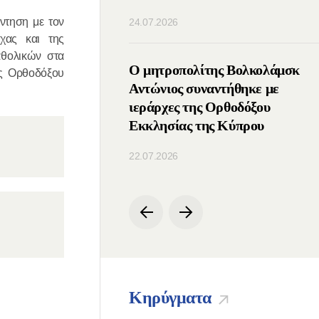
ντηση με τον
24.07.2026
χας και της
αθολικών στα
ς του ΤΕΕΣ
Ο μητροπολίτης Βολκολάμσκ
ης Ορθοδόξου
ε με τον Πατριάρχη
Αντώνιος συναντήθηκε με
ιεράρχες της Ορθοδόξου
Εκκλησίας της Κύπρου
22.07.2026
Κηρύγματα