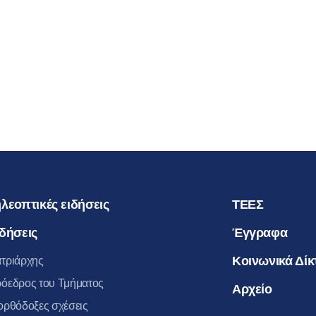
ΠΡΟΣΩΡΙ
ΑΠΟΣΧΙΣ
ΑΥΤΗΝ Α
23.04.2016
ΜΗΤΡΟΠ
ΒΟΛΟΚΟΛ
λεοπτικές ειδήσεις
ΤΕΕΣ
δήσεις
Έγγραφα
Κοινωνικά Δίκ
τριάρχης
όεδρος του Τμήματος
Αρχείο
ορθόδοξες σχέσεις