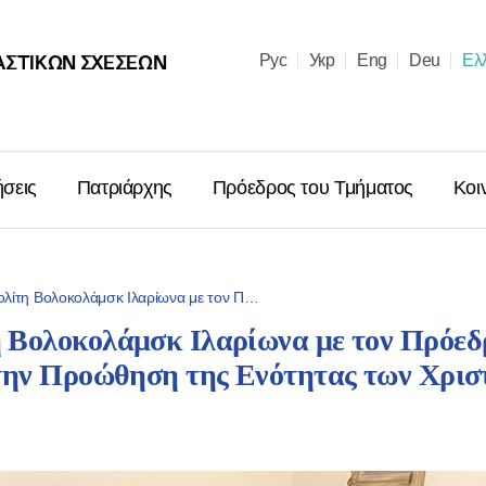
ΑΣΤΙΚΩΝ ΣΧΈΣΕΩΝ
Рус
Укр
Eng
Deu
Ελ
ήσεις
Πατριάρχης
Πρόεδρος του Τμήματος
Κοι
λίτη Βολοκολάμσκ Ιλαρίωνα με τον Π…
 Βολοκολάμσκ Ιλαρίωνα με τον Πρόεδ
Μήνυμα ἐπὶ
την Προώθηση της Ενότητας των Χρισ
Χριστουγέν
Μόσχας κα
Ῥωσσιῶν κ.
06.01.2026