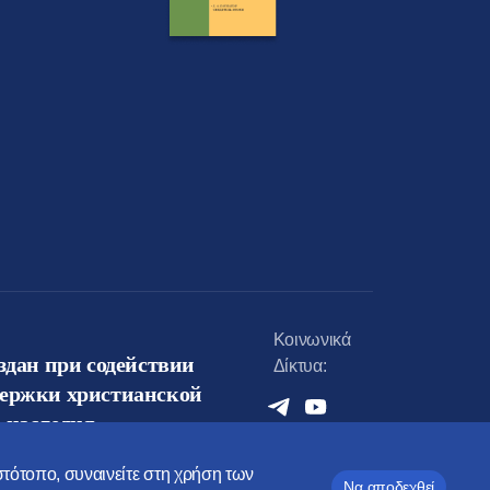
Κοινωνικά
оздан при содействии
Δίκτυα:
держки христианской
 наследия
ιστότοπο, συναινείτε στη χρήση των
Να αποδεχθεί