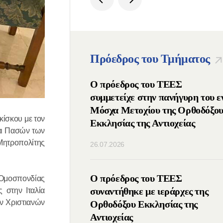
Πρόεδρος του Τμήματος
ος Πατριάρχης
Ο πρόεδρος του ΤΕΕΣ
μμετείχε στις ΙΔ΄
συμμετείχε στην πανήγυρη του ε
νιάτικες
Μόσχα Μετοχίου της Ορθοδόξο
κίσκου με τον
υτικές Συναντήσεις
Εκκλησίας της Αντιοχείας
αι Πασών των
λιο της Ομοσπονδίας
Μητροπολίτης
26.07.2026
) της Ρωσίας
οιήθηκε τηλεφωνική
Ο πρόεδρος του ΤΕΕΣ
 Ομοσπονδίας
μεταξύ των
συναντήθηκε με ιεράρχες της
 στην Ιταλία
ν Χριστιανών
νων των Ορθοδόξων
Ορθοδόξου Εκκλησίας της
Ρωσίας και Σερβίας
Αντιοχείας