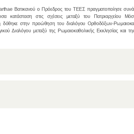
arthae Βατικανού ο Πρόεδρος του ΤΕΕΣ πραγματοποίησε συνά
18.12.2025
υσα κατάσταση στις σχέσεις μεταξύ του Πατριαρχείου Μόσ
οχή δόθηκε στην προώθηση του διαλόγου Ορθοδόξων-Ρωμαιοκ
Ο πρόεδρο
γικού Διαλόγου μεταξύ της Ρωμαιοκαθολικής Εκκλησίας και τ
συναντήθηκ
Σερβίας
18.12.2025