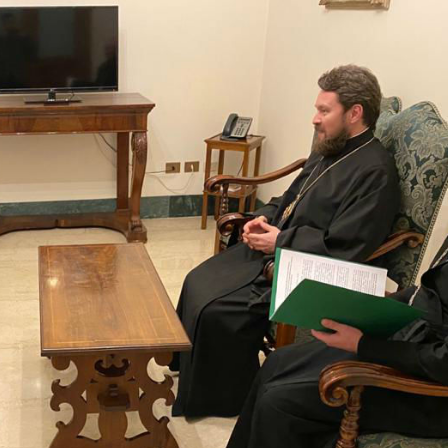
Ο Αγιώτατ
Κύριλλος σ
Γάλλο κοιν
ντε Γκωλ
18.12.2025
Πραγματοπ
συνομιλία 
Προκαθημέ
Εκκλησιών 
18.12.2025