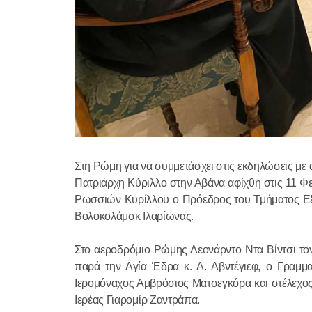
Στη Ρώμη για να συμμετάσχει στις εκδηλώσεις με
Πατριάρχη Κύριλλο στην Αβάνα αφίχθη στις 11 Φ
Ρωσσιών Κυρίλλου ο Πρόεδρος του Τμήματος Εξ
Βολοκολάμσκ Ιλαρίωνας.
Στο αεροδρόμιο Ρώμης Λεονάρντο Ντα Βίντσι τ
παρά την Αγία Έδρα κ. Α. Αβντέγιεφ, ο Γραμμ
Ιερομόναχος Αμβρόσιος Ματσεγκόρα και στέλεχος
Ιερέας Γιαρομίρ Ζαντράπα.