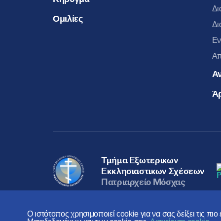
Δι
Ομιλίες
Δι
Εν
Απ
Α
Ά
Τμήμα Εξωτερικων
Εκκλησιαστικων Σχέσεων
Πατριαρχείο Μόσχας
Ο ιστότοπος χρησιμοποιεί cookie για να σας δείξει τις πι