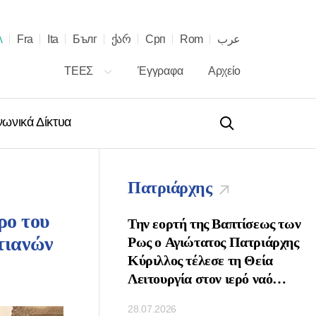
λ
Fra
Ita
Бълг
ქარ
Срп
Rom
عرب
ΤΕΕΣ
Έγγραφα
Αρχείο
νωνικά Δίκτυα
Πατριάρχης
ρο του
 τῇ ἑορτῇ τῶν
Την εορτή της Βαπτίσεως των
τιανών
νων τοῦ Πατριάρχου
Ρως ο Αγιώτατος Πατριάρχης
ὶ Πασῶν τῶν
Κύριλλος τέλεσε τη Θεία
κ. Κυρίλλου
Λειτουργία στον ιερό ναό
Κοιμήσεως της Θεοτόκου στο
28.07.2026
Κρεμλίνο της Μόσχας