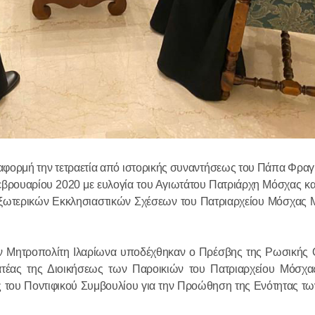
Ο Αγιώτατ
Κύριλλος συ
Χριστουγεν
 αφορμή την τετραετία από ιστορικής συναντήσεως του Πάπα Φραγ
Κοινοβουλε
εβρουαρίου 2020 με ευλογία του Αγιωτάτου Πατριάρχη Μόσχας κ
στο Συμβού
ωτερικών Εκκλησιαστικών Σχέσεων του Πατριαρχείου Μόσχας 
29.01.2026
(Άνω Βουλή
Πραγματοπ
ον Μητροπολίτη Ιλαρίωνα υποδέχθηκαν ο Πρέσβης της Ρωσικής
συνομιλία 
ατέας της Διοικήσεως των Παροικιών του Πατριαρχείου Μόσχας
 του Ποντιφικού Συμβουλίου για την Προώθηση της Ενότητας τω
Προκαθημέ
Εκκλησιών 