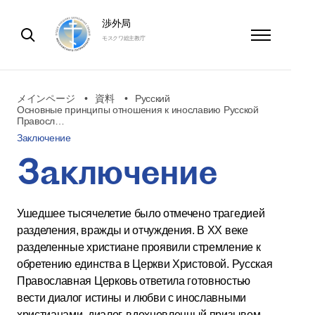
渉外局
モスクワ総主教庁
メインページ
資料
Русский
Основные принципы отношения к инославию Русской
Правосл…
Заключение
Заключение
Ушедшее тысячелетие было отмечено трагедией
разделения, вражды и отчуждения. В XX веке
разделенные христиане проявили стремление к
обретению единства в Церкви Христовой. Русская
Православная Церковь ответила готовностью
вести диалог истины и любви с инославными
христианами, диалог, вдохновленный призывом